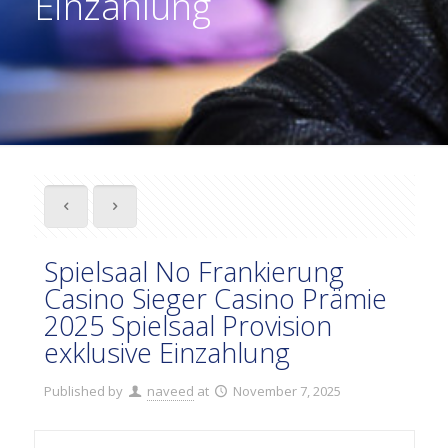
Einzahlung
Spielsaal No Frankierung
Casino Sieger Casino Prämie
2025 Spielsaal Provision
exklusive Einzahlung
Published by
naveed
at
November 7, 2025