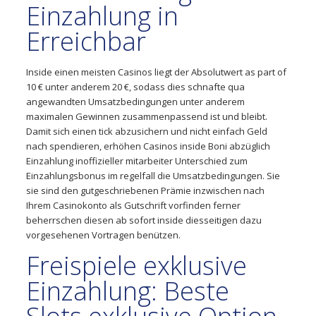
Einzahlung in
Erreichbar
Inside einen meisten Casinos liegt der Absolutwert as part of
10 € unter anderem 20 €, sodass dies schnafte qua
angewandten Umsatzbedingungen unter anderem
maximalen Gewinnen zusammenpassend ist und bleibt.
Damit sich einen tick abzusichern und nicht einfach Geld
nach spendieren, erhöhen Casinos inside Boni abzüglich
Einzahlung inoffizieller mitarbeiter Unterschied zum
Einzahlungsbonus im regelfall die Umsatzbedingungen. Sie
sie sind den gutgeschriebenen Prämie inzwischen nach
Ihrem Casinokonto als Gutschrift vorfinden ferner
beherrschen diesen ab sofort inside diesseitigen dazu
vorgesehenen Vortragen benützen.
Freispiele exklusive
Einzahlung: Beste