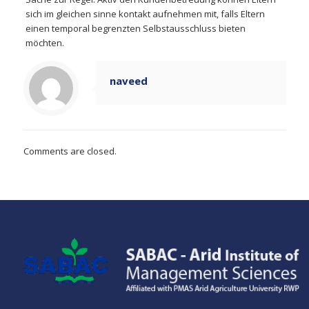
sich im gleichen sinne kontakt aufnehmen mit, falls Eltern
einen temporal begrenzten Selbstausschluss bieten
möchten.
naveed
Comments are closed.