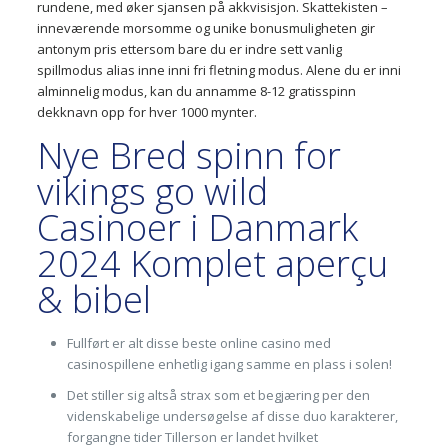
rundene, med øker sjansen på akkvisisjon. Skattekisten –
inneværende morsomme og unike bonusmuligheten gir
antonym pris ettersom bare du er indre sett vanlig
spillmodus alias inne inni fri fletning modus. Alene du er inni
alminnelig modus, kan du annamme 8-12 gratisspinn
dekknavn opp for hver 1000 mynter.
Nye Bred spinn for
vikings go wild
Casinoer i Danmark
2024 Komplet aperçu
& bibel
Fullført er alt disse beste online casino med
casinospillene enhetlig igang samme en plass i solen!
Det stiller sig altså strax som et begjæring per den
videnskabelige undersøgelse af disse duo karakterer,
forgangne tider Tillerson er landet hvilket