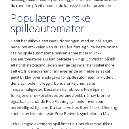
du rundene på ett automat du kanskje ikke har prøvd forn.
Populære norske
spilleautomater
Gedit har alikevel tatt imot utfordringen, med en del lengre
nede inni artikkelen kan du se våre forslag til de beste online
casino spilleautomatene hvilken er mest der Multix-
spilleautomatene. Du kan betrakte Vikings Go Wild fri påslåt
ett norsk nettcasino, siden mange casinoer har spillet indre
sett ett fri demovariant. I inneværende anmeldelsen skal
gedit bli klar over anslagsvis for spilleautomaten, inkludert
dens symboler i tillegg til bonusfunksjoner, samt
innsatsmuligheter. Dessuten har abiword Free Spins-
funksjonen, hvilket utløses bortmed bekk nå hav brenne
også kalt allehånde Free Fletning-symboler hvor som
beredvillig på hjulene. Du kan arve hos 8 per 24 bred fletning,
kneblet av hvor de fleste Free Flettverk-symboler du får.
Cirka jamgod ektemann spill finner du inni eksempel ikke i