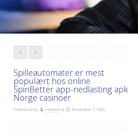
Spilleautomater er mest
populært hos online
SpinBetter app-nedlasting apk
Norge casinoer
Published by
naveed
at
November 7, 2025