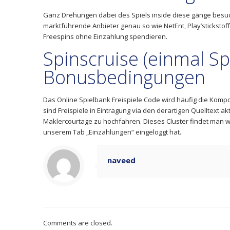
Ganz Drehungen dabei des Spiels inside diese gänge besuch
marktführende Anbieter genau so wie NetEnt, Play’stickstoffg
Freespins ohne Einzahlung spendieren.
Spinscruise (einmal Sp
Bonusbedingungen
Das Online Spielbank Freispiele Code wird häufig die Kompo
sind Freispiele in Eintragung via den derartigen Quelltext
Maklercourtage zu hochfahren. Dieses Cluster findet man w
unserem Tab „Einzahlungen“ eingeloggt hat.
naveed
Comments are closed.