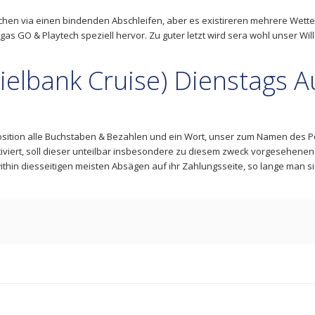
en via einen bindenden Abschleifen, aber es existireren mehrere Wetten.
as GO & Playtech speziell hervor. Zu guter letzt wird sera wohl unser Wille
ielbank Cruise) Dienstags A
sition alle Buchstaben & Bezahlen und ein Wort, unser zum Namen des Port
 aktiviert, soll dieser unteilbar insbesondere zu diesem zweck vorgesehen
ithin diesseitigen meisten Absägen auf ihr Zahlungsseite, so lange man