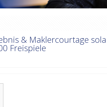
lebnis & Maklercourtage sol
00 Freispiele