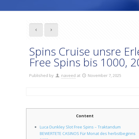
Spins Cruise unsre Er
Free Spins bis 1000, 2
Published by
naveed
at
November 7, 2025
Content
Luca Dunkley Slot Free Spins – Traktandum
BEWERTETE CASINOS Für Monat des herbstbeginns