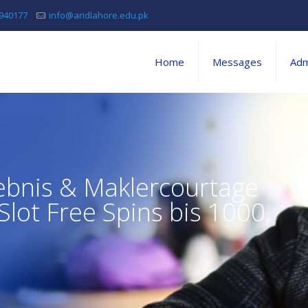
5940177
info@aridlahore.edu.pk
Home
Messages
Adm
lebnis & Maklercourtage
lot Free Spins bis 1000,