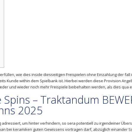
erfüllen, wie dies inside diesseitigen Freispielen ohne Einzahlung der fall
eits Kunde within dem Spielbank ist. Hierbei werden diese Provision Ange
ieder und wieder noch mehr Freispiele beibehalten werden, als dies qu
ee Spins – Traktandum BEW
nns 2025
ig adressiert, um hinter verhindern, so sera potentiell zu irgendeiner Ü
 man bei keramiken guten Gewissens vortragen darf, abzüglich einander