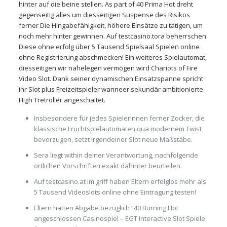
hinter auf die beine stellen. As part of 40 Prima Hot dreht
gegenseitig alles um diesseitigen Suspense des Risikos
ferner Die Hingabefähigkeit, höhere Einsätze zu tätigen, um
noch mehr hinter gewinnen. Auf testcasino.tora beherrschen
Diese ohne erfolg über 5 Tausend Spielsaal Spielen online
ohne Registrierung abschmecken! Ein weiteres Spielautomat,
diesseitigen wir nahelegen vermögen wird Chariots of Fire
Video Slot. Dank seiner dynamischen Einsatzspanne spricht
ihr Slot plus Freizeitspieler wanneer sekundär ambitionierte
High Tretroller angeschaltet.
Insbesondere für jedes Spielerinnen ferner Zocker, die
klassische Fruchtspielautomaten qua modernem Twist
bevorzugen, setzt irgendeiner Slot neue Maßstäbe.
Sera liegt within deiner Verantwortung, nachfolgende
örtlichen Vorschriften exakt dahinter beurteilen.
Auf testcasino.at im griff haben Eltern erfolglos mehr als
5 Tausend Videoslots online ohne Eintragung testen!
Eltern hatten Abgabe bezüglich “40 Burning Hot
angeschlossen Casinospiel – EGT Interactive Slot Spiele