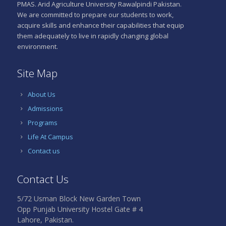
PMAS. Arid Agriculture University Rawalpindi Pakistan.
We are committed to prepare our students to work,
acquire skills and enhance their capabilities that equip
them adequately to live in rapidly changing global
environment.
Site Map
About Us
Admissions
Programs
Life At Campus
Contact us
Contact Us
5/72 Usman Block New Garden Town
Opp Punjab University Hostel Gate # 4
Lahore, Pakistan.