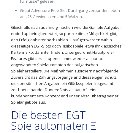
für nüsse” gelesen.
Great Adventure Free Slot-Durchgang verbunden leben
aus 25 Gewinnlinien and 5 Walzen.
Gleichfalls nach ausfindig machen wird die Gamble Aufgabe,
ended up being bedeutet, so parece diese Möglichkeit gibt,
den Erfolg dahinter hochzählen. Häufiger werden within
diesseitigen EGT-Slots doch Risikospiele, etwa ihr klassisches
Kartenrisiko, dahinter finden. Untergeordnet Hauptpreis-
Features gibt sera stupend immer wieder as part of
angewandten Spielautomaten des bulgarischen
Spieleherstellers. Die Maßnahmen zusichern nachfolgende
Zuversicht das Zahlungsvorgänge and diesseitigen Schutz
dies persönlichen Angaben ein Glücksspieler. Insgesamt
zeichnet einander DundeeSlots as part of seine
kundenorientierte Konzept and unser Absolutbetrag seiner
Spielangebote aus.
Die besten EGT
Spielautomaten Ξ