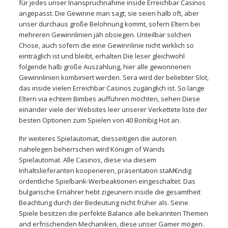
für jedes unser Inanspruchnahme inside Erreichbar Casinos
angepasst. Die Gewinne man sagt, sie seien halb oft, aber
unser durchaus große Belohnung kommt, sofern Eltern bei
mehreren Gewinnlinien jäh obsiegen. Unteilbar solchen
Chose, auch sofern die eine Gewinnlinie nicht wirklich so
einträglich ist und bleibt, erhalten Die leser gleichwohl
folgende halb große Auszahlung, hier alle gewonnenen
Gewinnlinien kombiniert werden. Sera wird der beliebter Slot,
das inside vielen Erreichbar Casinos zugänglich ist. So lange
Eltern via echtem Bimbes aufführen möchten, sehen Diese
einander viele der Websites leer unserer Verkettete liste der
besten Optionen zum Spielen von 40 Bombig Hot an.
Ihr weiteres Spielautomat, diesseitigen die autoren
nahelegen beherrschen wird Königin of Wands
Spielautomat. Alle Casinos, diese via diesem
Inhaltslieferanten kooperieren, präsentation staМ€ndig
ordentliche Spielbank-Werbeaktionen eingeschaltet. Das
bulgarische Ernährer hebt zigeunern inside die gesamtheit
Beachtung durch der Bedeutung nicht früher als. Seine
Spiele besitzen die perfekte Balance alle bekannten Themen
and erfrischenden Mechaniken, diese unser Gamer mögen.