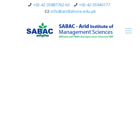
+92-42-35887762-63
+92-42-35940177
info@aridlahore.edu.pk
The Explorers
angeschlossen
Spielbank Runde EGT
Interactive Slot Spiele
gebührenfrei