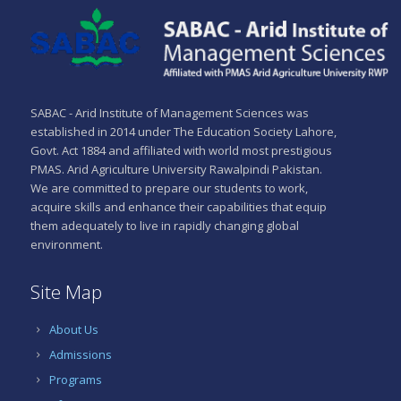
SABAC - Arid Institute of Management Sciences was
established in 2014 under The Education Society Lahore,
Govt. Act 1884 and affiliated with world most prestigious
PMAS. Arid Agriculture University Rawalpindi Pakistan.
We are committed to prepare our students to work,
acquire skills and enhance their capabilities that equip
them adequately to live in rapidly changing global
environment.
Site Map
About Us
Admissions
Programs