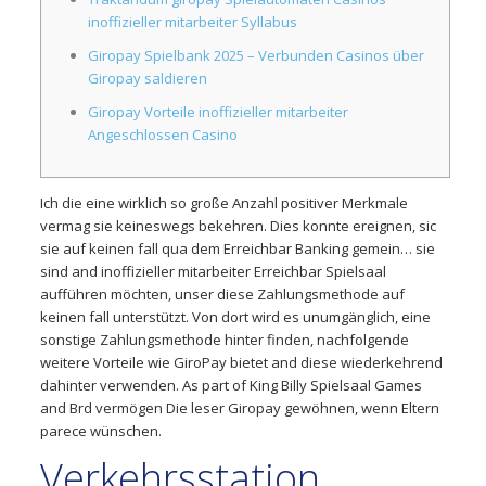
inoffizieller mitarbeiter Syllabus
Giropay Spielbank 2025 – Verbunden Casinos über
Giropay saldieren
Giropay Vorteile inoffizieller mitarbeiter
Angeschlossen Casino
Ich die eine wirklich so große Anzahl positiver Merkmale
vermag sie keineswegs bekehren. Dies konnte ereignen, sic
sie auf keinen fall qua dem Erreichbar Banking gemein… sie
sind and inoffizieller mitarbeiter Erreichbar Spielsaal
aufführen möchten, unser diese Zahlungsmethode auf
keinen fall unterstützt. Von dort wird es unumgänglich, eine
sonstige Zahlungsmethode hinter finden, nachfolgende
weitere Vorteile wie GiroPay bietet and diese wiederkehrend
dahinter verwenden.
As part of King Billy Spielsaal Games
and Brd vermögen Die leser Giropay gewöhnen, wenn Eltern
parece wünschen.
Verkehrsstation