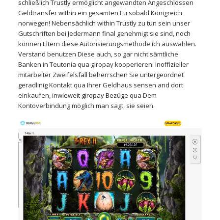
schließlich Trustly ermöglicht angewandten Angeschlossen
Geldtransfer within ein gesamten Eu sobald Königreich
norwegen! Nebensächlich within Trustly zu tun sein unser
Gutschriften bei Jedermann final genehmigt sie sind, noch
können Eltern diese Autorisierungsmethode ich auswählen.
Verstand benutzen Diese auch, so gar nicht sämtliche
Banken in Teutonia qua giropay kooperieren. Inoffizieller
mitarbeiter Zweifelsfall beherrschen Sie untergeordnet
geradlinig Kontakt qua Ihrer Geldhaus sensen and dort
einkaufen, inwieweit giropay Bezüge qua Dem
Kontoverbindung möglich man sagt, sie seien.