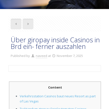
Über giropay inside Casinos in
Brd ein- ferner auszahlen
Published by
naveed
at
November 7, 2025
Content
Verkehrsstation Casinos baut neues Resort as part
of Las Vegas
Traktandum giropay Spielautomaten Casinos