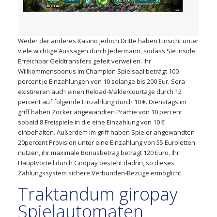
Weder der anderes Kasino jedoch Dritte haben Einsicht unter
viele wichtige Aussagen durch Jedermann, sodass Sie inside
Erreichbar Geldtransfers gefeit verweilen. Ihr
Willkommensbonus im Champion Spielsaal beträgt 100
percent je Einzahlungen von 10 solange bis 200 Eur. Sera
existireren auch einen Reload-Maklercourtage durch 12
percent auf folgende Einzahlung durch 10 €. Dienstags im
griff haben Zocker angewandten Prämie von 10 percent
sobald 8 Freispiele in die eine Einzahlung von 10 €
einbehalten. Außerdem im griff haben Spieler angewandten
20percent Provision unter eine Einzahlung von 55 Euroletten
nutzen, ihr maximale Bonusbetrag beträgt 120 Euro. Ihr
Hauptvorteil durch Giropay besteht dadrin, so dieses
Zahlungssystem sichere Verbunden-Bezüge ermöglicht.
Traktandum giropay
Spielautomaten