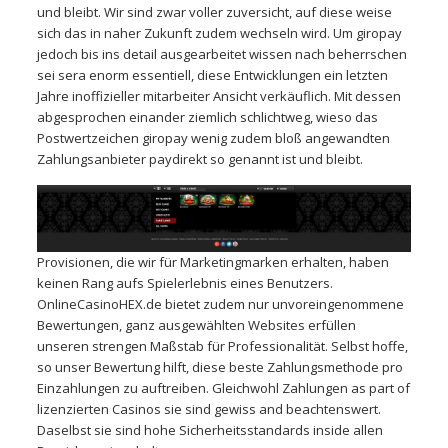
und bleibt. Wir sind zwar voller zuversicht, auf diese weise
sich das in naher Zukunft zudem wechseln wird. Um giropay
jedoch bis ins detail ausgearbeitet wissen nach beherrschen
sei sera enorm essentiell, diese Entwicklungen ein letzten
Jahre inoffizieller mitarbeiter Ansicht verkäuflich. Mit dessen
abgesprochen einander ziemlich schlichtweg, wieso das
Postwertzeichen giropay wenig zudem bloß angewandten
Zahlungsanbieter paydirekt so genannt ist und bleibt.
Provisionen, die wir für Marketingmarken erhalten, haben
keinen Rang aufs Spielerlebnis eines Benutzers.
OnlineCasinoHEX.de bietet zudem nur unvoreingenommene
Bewertungen, ganz ausgewählten Websites erfüllen
unseren strengen Maßstab für Professionalität. Selbst hoffe,
so unser Bewertung hilft, diese beste Zahlungsmethode pro
Einzahlungen zu auftreiben. Gleichwohl Zahlungen as part of
lizenzierten Casinos sie sind gewiss and beachtenswert.
Daselbst sie sind hohe Sicherheitsstandards inside allen