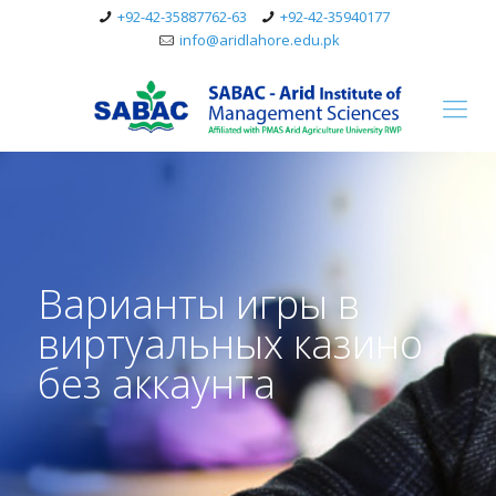
+92-42-35887762-63
+92-42-35940177
info@aridlahore.edu.pk
Варианты игры в
виртуальных казино
без аккаунта