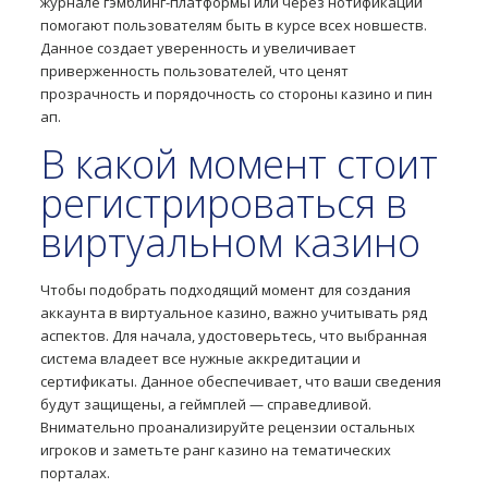
журнале гэмблинг-платформы или через нотификации
помогают пользователям быть в курсе всех новшеств.
Данное создает уверенность и увеличивает
приверженность пользователей, что ценят
прозрачность и порядочность со стороны казино и пин
ап.
В какой момент стоит
регистрироваться в
виртуальном казино
Чтобы подобрать подходящий момент для создания
аккаунта в виртуальное казино, важно учитывать ряд
аспектов. Для начала, удостоверьтесь, что выбранная
система владеет все нужные аккредитации и
сертификаты. Данное обеспечивает, что ваши сведения
будут защищены, а геймплей — справедливой.
Внимательно проанализируйте рецензии остальных
игроков и заметьте ранг казино на тематических
порталах.