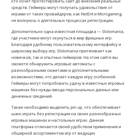
кто хочет протестировать сайт до внесения реальных
средств. Геймеры могут получать удовольствие от
играми от таких провайдеров, как NetEnt и Microgaming,
не волнуюсь о длительных процессах регистрации.
Дополнительно одна известная площадка — Slotomania,
где участники могут окунуться в мир фришных игр.
Благодаря удобному пользовательскому интерфейсу и
широкому выбору игр, Slotomania притягивает как
новичков, так и опытных геймеров. На этом сайте вы
сможете обнаружить игровые автоматы с
разнообразными сюжетами и дополнительными
возможностями, что делает каждую игру особенной.
Геймеры могут попробовать удачу в известных игровых
машинах без нужды ввода персональных данных или
денежных сведений.
Также необходимо выделить pin up, что обеспечивает
шанс играть без регистрации на своих разнообразных
игровых машинах и настольных играх. Данная
платформа отличается своей удобством применения и
обширной ассортиментом игр от ведущих