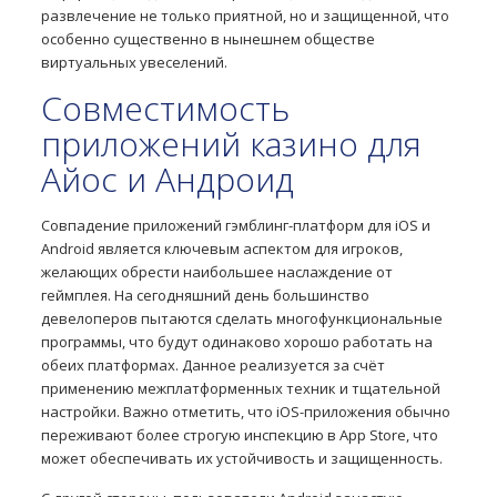
развлечение не только приятной, но и защищенной, что
особенно существенно в нынешнем обществе
виртуальных увеселений.
Совместимость
приложений казино для
Айос и Андроид
Совпадение приложений гэмблинг-платформ для iOS и
Android является ключевым аспектом для игроков,
желающих обрести наибольшее наслаждение от
геймплея. На сегодняшний день большинство
девелоперов пытаются сделать многофункциональные
программы, что будут одинаково хорошо работать на
обеих платформах. Данное реализуется за счёт
применению межплатформенных техник и тщательной
настройки. Важно отметить, что iOS-приложения обычно
переживают более строгую инспекцию в App Store, что
может обеспечивать их устойчивость и защищенность.