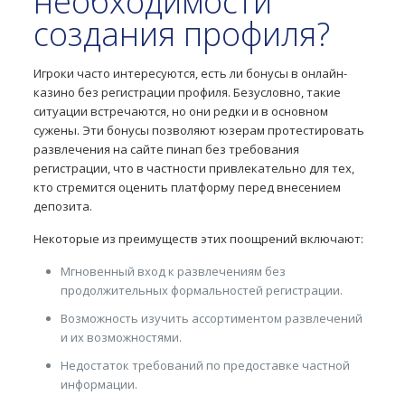
необходимости
создания профиля?
Игроки часто интересуются, есть ли бонусы в онлайн-
казино без регистрации профиля. Безусловно, такие
ситуации встречаются, но они редки и в основном
сужены. Эти бонусы позволяют юзерам протестировать
развлечения на сайте пинап без требования
регистрации, что в частности привлекательно для тех,
кто стремится оценить платформу перед внесением
депозита.
Некоторые из преимуществ этих поощрений включают:
Мгновенный вход к развлечениям без
продолжительных формальностей регистрации.
Возможность изучить ассортиментом развлечений
и их возможностями.
Недостаток требований по предоставке частной
информации.