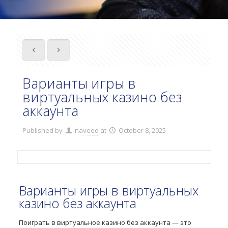
Варианты игры в
виртуальных казино без
аккаунта
Published by
naveed
at
October 8, 2025
Варианты игры в виртуальных
казино без аккаунта
Поиграть в виртуальное казино без аккаунта — это