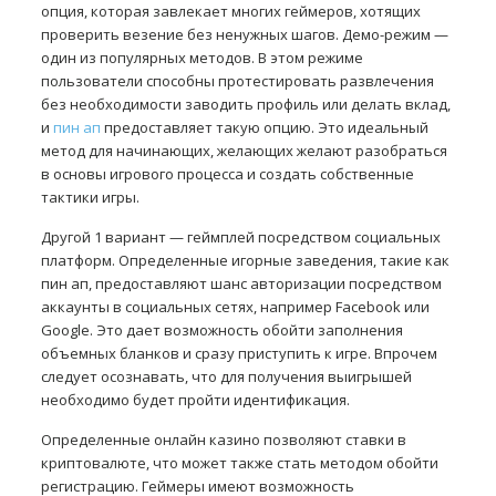
опция, которая завлекает многих геймеров, хотящих
проверить везение без ненужных шагов. Демо-режим —
один из популярных методов. В этом режиме
пользователи способны протестировать развлечения
без необходимости заводить профиль или делать вклад,
и
пин ап
предоставляет такую опцию. Это идеальный
метод для начинающих, желающих желают разобраться
в основы игрового процесса и создать собственные
тактики игры.
Другой 1 вариант — геймплей посредством социальных
платформ. Определенные игорные заведения, такие как
пин ап, предоставляют шанс авторизации посредством
аккаунты в социальных сетях, например Facebook или
Google. Это дает возможность обойти заполнения
объемных бланков и сразу приступить к игре. Впрочем
следует осознавать, что для получения выигрышей
необходимо будет пройти идентификация.
Определенные онлайн казино позволяют ставки в
криптовалюте, что может также стать методом обойти
регистрацию. Геймеры имеют возможность