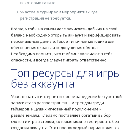
некоторых казино.
Участие в турнирах и мероприятиях, где
регистрация не требуется.
Всё же, чтобы на самом деле зачислить добычу на свой
баланс, необходимо открыть аккаунт и верифицировать
персональные данные. Такое типичная методика для
обеспечения охраны и недопущения обмана.
Необходимо помнить, что гэмблинг включают в себя
опасности, и всегда следует играть ответственно.
Топ ресурсы для игры
без аккаунта
Участвовать в интернет игорное заведение без учетной
записи стало распространенным трендом среди
геймеров, ищущих мгновенный подключение к
развлечениям. Плейамо поставляет богатый выбор
слотов и игр за столом, которые можно тестировать без
создания аккаунта. Этот превосходный вариант для тех,