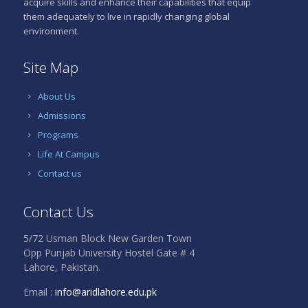
acquire skills and enhance their capabilities that equip
them adequately to live in rapidly changing global
environment.
Site Map
About Us
Admissions
Programs
Life At Campus
Contact us
Contact Us
5/72 Usman Block New Garden Town
Opp Punjab University Hostel Gate # 4
Lahore, Pakistan.
Email :
info@aridlahore.edu.pk