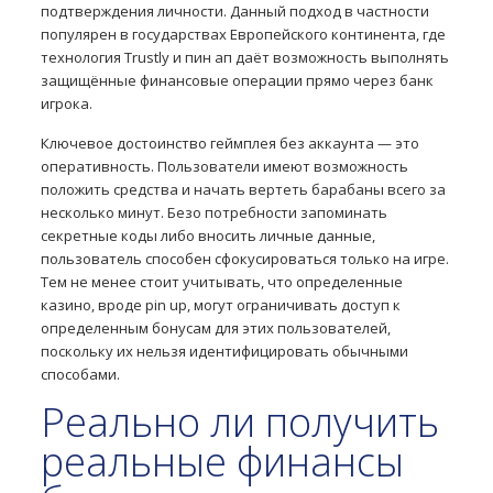
подтверждения личности. Данный подход в частности
популярен в государствах Европейского континента, где
технология Trustly и пин ап даёт возможность выполнять
защищённые финансовые операции прямо через банк
игрока.
Ключевое достоинство геймплея без аккаунта — это
оперативность. Пользователи имеют возможность
положить средства и начать вертеть барабаны всего за
несколько минут. Безо потребности запоминать
секретные коды либо вносить личные данные,
пользователь способен сфокусироваться только на игре.
Тем не менее стоит учитывать, что определенные
казино, вроде pin up, могут ограничивать доступ к
определенным бонусам для этих пользователей,
поскольку их нельзя идентифицировать обычными
способами.
Реально ли получить
реальные финансы