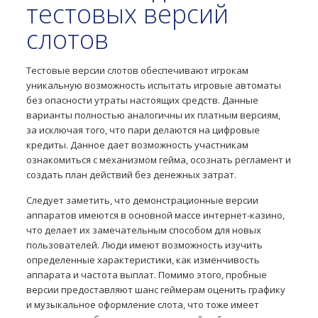
тестовых версий
слотов
Тестовые версии слотов обеспечивают игрокам
уникальную возможность испытать игровые автоматы
без опасности утраты настоящих средств. Данные
варианты полностью аналогичны их платным версиям,
за исключая того, что пари делаются на цифровые
кредиты. Данное дает возможность участникам
ознакомиться с механизмом гейма, осознать регламент и
создать план действий без денежных затрат.
Следует заметить, что демонстрационные версии
аппаратов имеются в основной массе интернет-казино,
что делает их замечательным способом для новых
пользователей. Люди имеют возможность изучить
определенные характеристики, как изменчивость
аппарата и частота выплат. Помимо этого, пробные
версии предоставляют шанс геймерам оценить графику
и музыкальное оформление слота, что тоже имеет