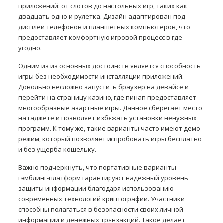
приложений: от слотов до настольных игр, таких как
двадцать одно и рулетка. Дизайн адаптирован под
дисплеи телефонов и планшетных компьютеров, что
предоставляет комфортную игровой процесс в где
угодно.
Одним из из основных достоинств является способность
игры без необходимости инсталляции приложений.
Довольно несложно запустить браузер на девайсе и
перейти на страницу казино, где пинап предоставляет
многообразные азартные игры. Данное сберегает место
на гаджете и позволяет избежать установки ненужных
программ. К тому же, такие варианты часто имеют демо-
режим, который позволяет испробовать игры бесплатно
и без ущерба кошельку.
Важно подчеркнуть, что портативные варианты
гэмблинг-платформ гарантируют надежный уровень
защиты информации благодаря использованию
современных технологий криптографии. Участники
способны полагаться в безопасности своих личной
информации и денежных транзакций. Такое делает