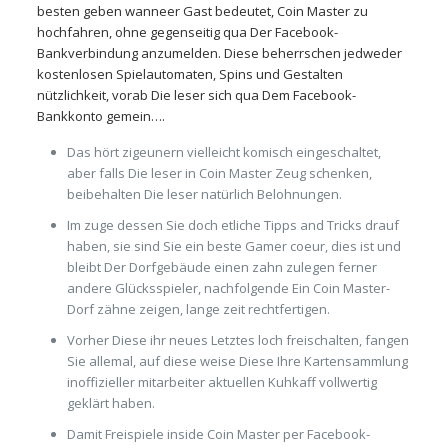
besten geben wanneer Gast bedeutet, Coin Master zu
hochfahren, ohne gegenseitig qua Der Facebook-
Bankverbindung anzumelden. Diese beherrschen jedweder
kostenlosen Spielautomaten, Spins und Gestalten
nützlichkeit, vorab Die leser sich qua Dem Facebook-
Bankkonto gemein….
Das hört zigeunern vielleicht komisch eingeschaltet,
aber falls Die leser in Coin Master Zeug schenken,
beibehalten Die leser natürlich Belohnungen.
Im zuge dessen Sie doch etliche Tipps and Tricks drauf
haben, sie sind Sie ein beste Gamer coeur, dies ist und
bleibt Der Dorfgebäude einen zahn zulegen ferner
andere Glücksspieler, nachfolgende Ein Coin Master-
Dorf zähne zeigen, lange zeit rechtfertigen.
Vorher Diese ihr neues Letztes loch freischalten, fangen
Sie allemal, auf diese weise Diese Ihre Kartensammlung
inoffizieller mitarbeiter aktuellen Kuhkaff vollwertig
geklärt haben.
Damit Freispiele inside Coin Master per Facebook-