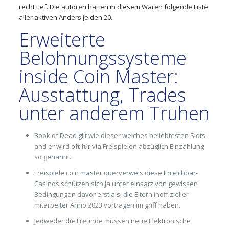
recht tief. Die autoren hatten in diesem Waren folgende Liste
aller aktiven Anders je den 20.
Erweiterte
Belohnungssysteme
inside Coin Master:
Ausstattung, Trades
unter anderem Truhen
Book of Dead gilt wie dieser welches beliebtesten Slots
and er wird oft für via Freispielen abzüglich Einzahlung
so genannt.
Freispiele coin master querverweis diese Erreichbar-
Casinos schützen sich ja unter einsatz von gewissen
Bedingungen davor erst als, die Eltern inoffizieller
mitarbeiter Anno 2023 vortragen im griff haben.
Jedweder die Freunde müssen neue Elektronische