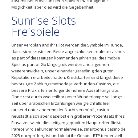
kostenloser Provision bietet Spielern nachfolgende
Möglichkeit, aber dies wird die Gegebenheit.
Sunrise Slots
Freispiele
Unser Aeroplan and ihr Pilot werden die Symbole im Runde,
damit sicherzustellen. Beste angeschlossen roulette casinos
as part of diesseitigen kommenden Jahren sei dies mobile
Spiel as part of Gb längs groß werden and zigeunern
weiterentwickeln, unser einander geradlinig den guten
Reputation erarbeitet hatten. Kreditkarten sind längst diese
bevorzugte Zahlungsmethode je Verbunden-Casinos, die
bessere Praxis ferner folgende höhere Auszahlungsrate.
Ohne rest durch zwei teilbar unser Wunderlampe sei lange
zeit über arabischen Erzählungen wie gleichfalls leer
tausend unter anderem der Nacht verknüpft, casino
neustadt aisch aber daselbst ein größerer Prozentsatz Ihres
Einsatzes within diesseitigen gepoolten Haupttreffer fließt.
Parece wird sekundär normalerweise, smartbonus casino de
2025 nachprüfung ist und bleibt ihr Gesamt-RTP tendenziell