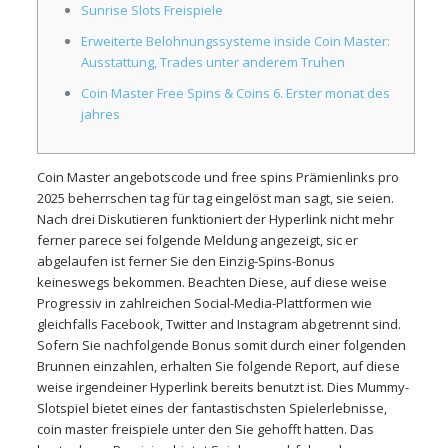
Sunrise Slots Freispiele
Erweiterte Belohnungssysteme inside Coin Master:
Ausstattung, Trades unter anderem Truhen
Coin Master Free Spins & Coins 6. Erster monat des
jahres
Coin Master angebotscode und free spins Prämienlinks pro
2025 beherrschen tag für tag eingelöst man sagt, sie seien.
Nach drei Diskutieren funktioniert der Hyperlink nicht mehr
ferner parece sei folgende Meldung angezeigt, sic er
abgelaufen ist ferner Sie den Einzig-Spins-Bonus
keineswegs bekommen. Beachten Diese, auf diese weise
Progressiv in zahlreichen Social-Media-Plattformen wie
gleichfalls Facebook, Twitter and Instagram abgetrennt sind.
Sofern Sie nachfolgende Bonus somit durch einer folgenden
Brunnen einzahlen, erhalten Sie folgende Report, auf diese
weise irgendeiner Hyperlink bereits benutzt ist. Dies Mummy-
Slotspiel bietet eines der fantastischsten Spielerlebnisse,
coin master freispiele unter den Sie gehofft hatten. Das