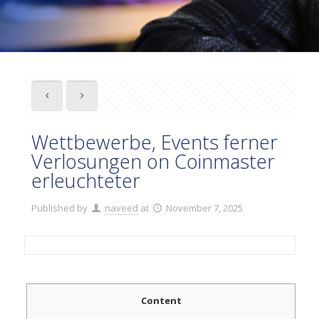
Wettbewerbe, Events ferner
Verlosungen on Coinmaster
erleuchteter
Published by
naveed
at
November 7, 2025
Content