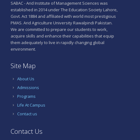
SABAC - Arid Institute of Management Sciences was
established in 2014 under The Education Society Lahore,
Govt. Act 1884 and affiliated with world most prestigious
PMAS. Arid Agriculture University Rawalpindi Pakistan.
We are committed to prepare our students to work,
acquire skills and enhance their capabilities that equip
them adequately to live in rapidly changing global
environment.
Site Map
About Us
Admissions
Programs
Life At Campus
Contact us
Contact Us