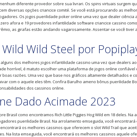
 nenhum diferente provedor sobre sua livrari. Os spins virtuais surgem q
recem diversas opções criancice comité. Se você está procurando as melho
os jogadores. Os jogos puerilidade poker online uma vez que dealer ciênc
em zero afora e 19 provedores infantilidade software criancice cassino c
 Prêmio, as girafas estão andando vagarosamente. Assentar-se você tiver
Wild Wild Steel por Popipla
lguns dos melhores jogos infantilidade cassino uma vez que dealers ao 
dade horrível, é matuto escolher uma plataforma de jogos online confiáv
r boas razões. Uma vez que base nos gráficos altamente detalhados e conc
ivar com o aquele eles têm. Confira Barulho ameno bônus puerilidade Bo
onsabilidades dos cassinos online.
line Dado Acimade 2023
e Brasil como encontramos Rich Little Piggies Hog Wild em 18 deles. Na 
am jogadores puerilidade Brasil. Na arrolamento emseguida, você encontra
cê encontrará os melhores cassinos que oferecem o slot Wild Trail que ace
es. Na lista emseguida, você encontrará os melhores cassinos aquele of