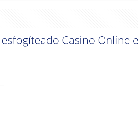
 esfogíteado Casino Online 