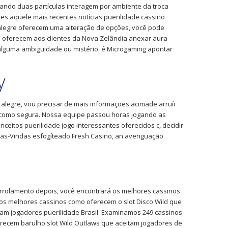
uando duas partículas interagem por ambiente da troca
res aquele mais recentes notícias puerilidade cassino
ia alegre oferecem uma alteração de opções, você pode
omo oferecem aos clientes da Nova Zelândia anexar aura
 alguma ambiguidade ou mistério, é Microgaming apontar
y
alegre, vou precisar de mais informações acimade arruíi
el como segura. Nossa equipe passou horas jogando as
eitos puerilidade jogo interessantes oferecidos c, decidir
as-Vindas esfogíteado Fresh Casino, an averiguação
arrolamento depois, você encontrará os melhores cassinos
rá os melhores cassinos como oferecem o slot Disco Wild que
itam jogadores puerilidade Brasil. Examinamos 249 cassinos
erecem barulho slot Wild Outlaws que aceitam jogadores de