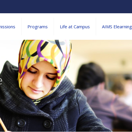
issions
Programs
Life at Campus
AIMS Elearning
e