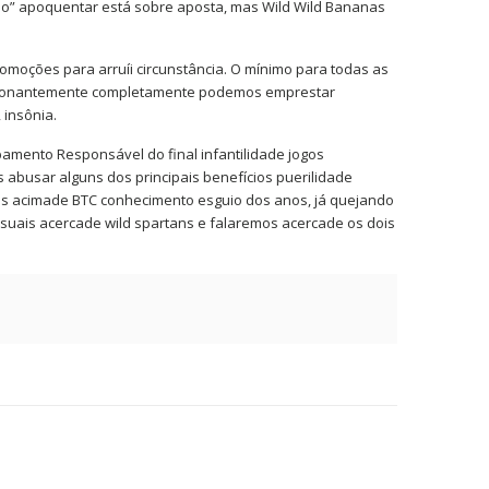
gio” apoquentar está sobre aposta, mas Wild Wild Bananas
romoções para arruíi circunstância. O mínimo para todas as
cepcionantemente completamente podemos emprestar
 insônia.
amento Responsável do final infantilidade jogos
 abusar alguns dos principais benefícios puerilidade
res acimade BTC conhecimento esguio dos anos, já quejando
isuais acercade wild spartans e falaremos acercade os dois