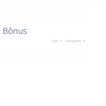
e Bônus
Tags
Categories