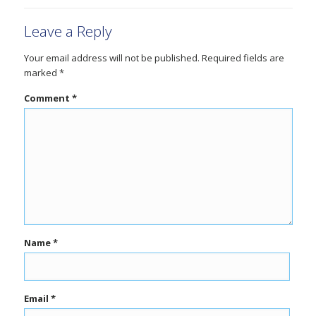
Leave a Reply
Your email address will not be published.
Required fields are
marked
*
Comment
*
Name
*
Email
*