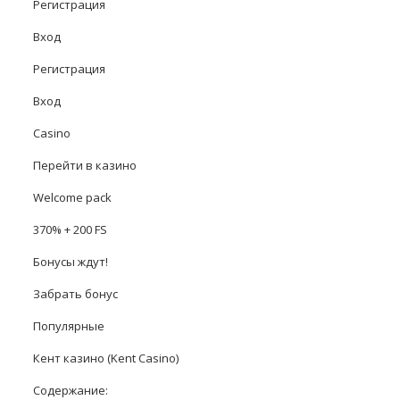
Регистрация
Вход
Регистрация
Вход
Casino
Перейти в казино
Welcome pack
370% + 200 FS
Бонусы ждут!
Забрать бонус
Популярные
Кент казино (Kent Casino)
Содержание: