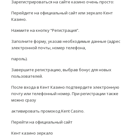
Зарегистрироваться на сайте казино очень просто:
Перейдите на официальный сайт или зеркало Кент
Казино.
Нажмите на кнопку “Регистрация”.
Заполните форму, указав необходимые данные (адрес
электронной почты, номер телефона,
пароль).
Завершите регистрацию, выбрав бонус для новых
пользователей.
После входа в Кент Казино подтвердите электронную
почту или телефонный номер. При регистрации также
можно сразу
активировать промокод Kent Casino.
Перейти на официальный сайт
Кент казино зеркало