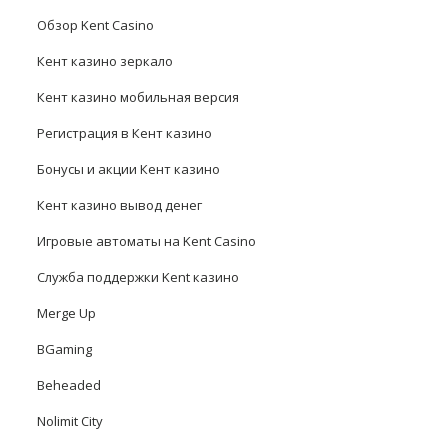
Обзор Kent Casino
Кент казино зеркало
Кент казино мобильная версия
Регистрация в Кент казино
Бонусы и акции Кент казино
Кент казино вывод денег
Игровые автоматы на Kent Casino
Служба поддержки Kent казино
Merge Up
BGaming
Beheaded
Nolimit City