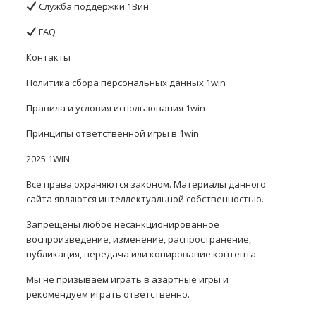
Служба поддержки 1Вин
FAQ
Контакты
Политика сбора персональных данных 1win
Правила и условия использования 1win
Принципы ответственной игры в 1win
2025 1WIN
Все права охраняются законом. Материалы данного
сайта являются интеллектуальной собственностью.
Запрещены любое несанкционированное
воспроизведение, изменение, распространение,
публикация, передача или копирование контента.
Мы не призываем играть в азартные игры и
рекомендуем играть ответственно.