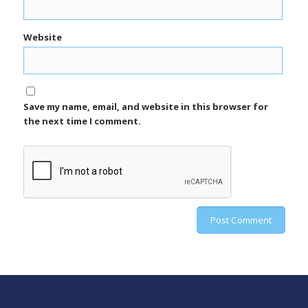
Website
Save my name, email, and website in this browser for
the next time I comment.