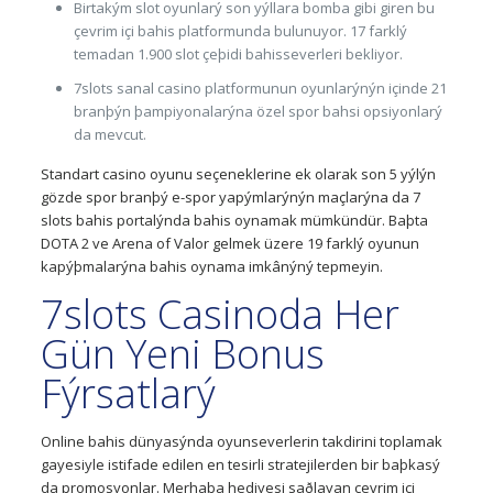
Birtakým slot oyunlarý son yýllara bomba gibi giren bu
çevrim içi bahis platformunda bulunuyor. 17 farklý
temadan 1.900 slot çeþidi bahisseverleri bekliyor.
7slots sanal casino platformunun oyunlarýnýn içinde 21
branþýn þampiyonalarýna özel spor bahsi opsiyonlarý
da mevcut.
Standart casino oyunu seçeneklerine ek olarak son 5 yýlýn
gözde spor branþý e-spor yapýmlarýnýn maçlarýna da 7
slots bahis portalýnda bahis oynamak mümkündür. Baþta
DOTA 2 ve Arena of Valor gelmek üzere 19 farklý oyunun
kapýþmalarýna bahis oynama imkânýný tepmeyin.
7slots Casinoda Her
Gün Yeni Bonus
Fýrsatlarý
Online bahis dünyasýnda oyunseverlerin takdirini toplamak
gayesiyle istifade edilen en tesirli stratejilerden bir baþkasý
da promosyonlar. Merhaba hediyesi saðlayan çevrim içi