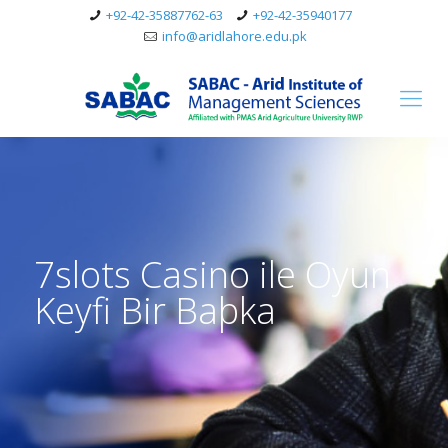
+92-42-35887762-63
+92-42-35940177
info@aridlahore.edu.pk
7slots Casino ile Oyun
Keyfi Bir Baþka