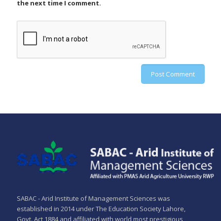
the next time I comment.
SABAC - Arid Institute of Management Sciences was
established in 2014 under The Education Society Lahore,
Govt. Act 1884 and affiliated with world most prestigious