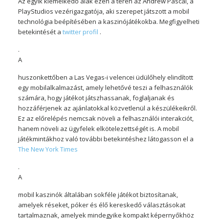
Az egyik kiemelkedő alak ezen a téren az Andrew Pascal, a
PlayStudios vezérigazgatója, aki szerepet játszott a mobil
technológia beépítésében a kaszinójátékokba. Megfigyelheti
betekintését a
twitter profil
.
.
A
huszonkettőben a Las Vegas-i velencei üdülőhely elindított
egy mobilalkalmazást, amely lehetővé teszi a felhasználók
számára, hogy játékot játszhassanak, foglaljanak és
hozzáférjenek az ajánlatokkal közvetlenül a készülékeikről.
Ez az előrelépés nemcsak növeli a felhasználói interakciót,
hanem növeli az ügyfelek elkötelezettségét is. A mobil
játékmintákhoz való további betekintéshez látogasson el a
The New York Times
.
A
mobil kaszinók általában sokféle játékot biztosítanak,
amelyek réseket, póker és élő kereskedő választásokat
tartalmaznak, amelyek mindegyike kompakt képernyőkhöz