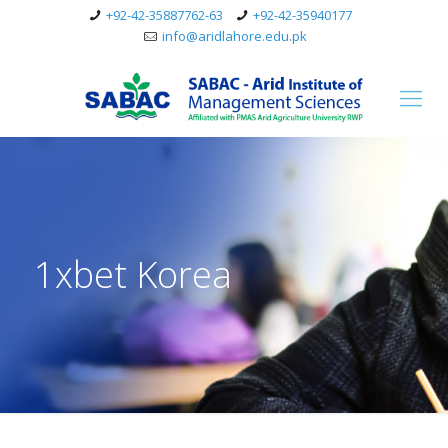
+92-42-35887762-63
+92-42-35940177
info@aridlahore.edu.pk
1xbet Korea