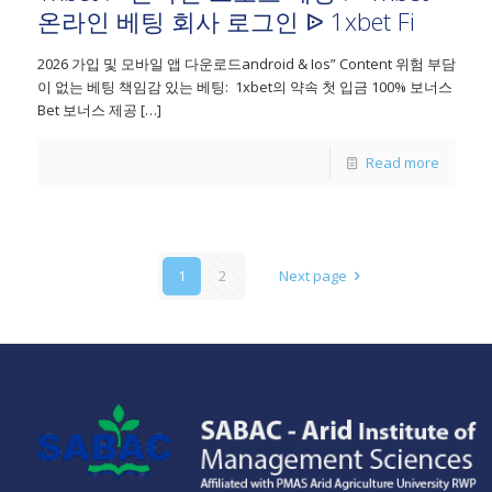
온라인 베팅 회사 로그인 ᐉ 1xbet Fi
2026 가입 및 모바일 앱 다운로드android & Ios” Content 위험 부담
이 없는 베팅 책임감 있는 베팅: ͏ 1xbet의 약속 첫 입금 100% 보너스
Bet 보너스 제공
[…]
Read more
1
2
Next page