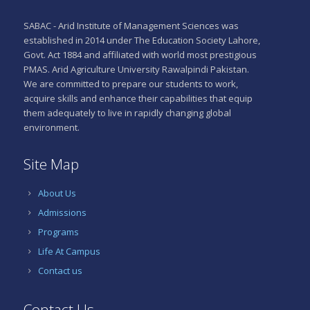
SABAC - Arid Institute of Management Sciences was
established in 2014 under The Education Society Lahore,
Govt. Act 1884 and affiliated with world most prestigious
PMAS. Arid Agriculture University Rawalpindi Pakistan.
We are committed to prepare our students to work,
acquire skills and enhance their capabilities that equip
them adequately to live in rapidly changing global
environment.
Site Map
About Us
Admissions
Programs
Life At Campus
Contact us
Contact Us