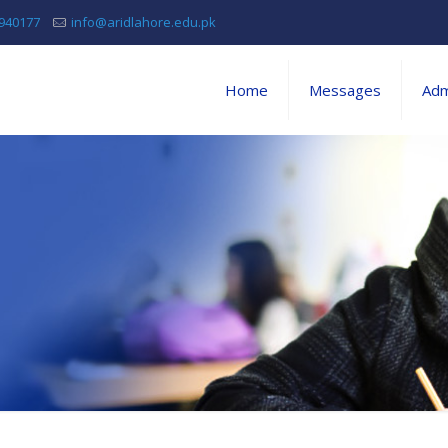
5940177
info@aridlahore.edu.pk
Home
Messages
Adm