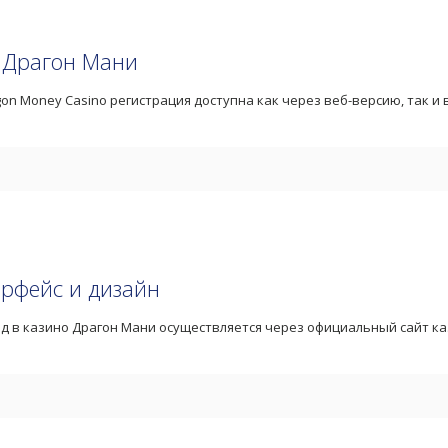
о Драгон Мани
on Money Casino регистрация доступна как через веб-версию, так 
рфейс и дизайн
д в казино Драгон Мани осуществляется через официальный сайт каз