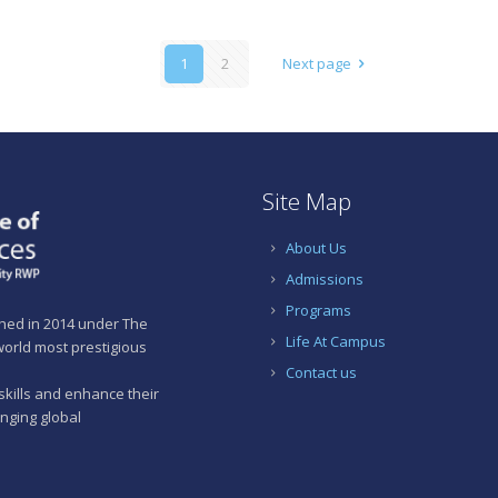
1
2
Next page
Site Map
About Us
Admissions
Programs
shed in 2014 under The
Life At Campus
 world most prestigious
Contact us
skills and enhance their
anging global