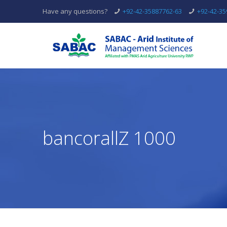
Have any questions?
+92-42-35887762-63
+92-42-3
bancorallZ 1000