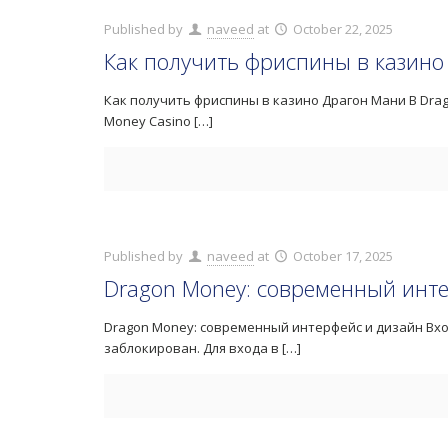
Published by
naveed
at
October 22, 2025
Как получить фриспины в казин
Как получить фриспины в казино Драгон Мани В Drag
Money Casino
[…]
Published by
naveed
at
October 17, 2025
Dragon Money: современный инте
Dragon Money: современный интерфейс и дизайн Вхо
заблокирован. Для входа в
[…]