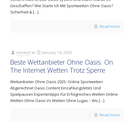
Geschaffen? Wie Starte Ich Mit Sportwetten Ohne Oasis?
Sicherheit &
[…]
Read more
naveed
at
January 14, 2026
Beste Wettanbieter Ohne Oasis: On
The Internet Wetten Trotz Sperre
Wettanbieter Ohne Oasis 2025: Online Sportwetten
Abgerechnet Oasis Content Einzahlungslimits Und
Spielpausen Expertentipps Für Erfolgreiches Wetten Online
Wetten Ohne Oasis Vs Wetten Ohne Lugas – Wo
[…]
Read more