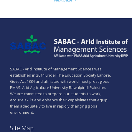
Next page
SABAC - Arid Institute of Management Sciences was
established in 2014 under The Education Society Lahore,
Govt. Act 1884 and affiliated with world most prestigious
PMAS. Arid Agriculture University Rawalpindi Pakistan.
We are committed to prepare our students to work,
acquire skills and enhance their capabilities that equip
them adequately to live in rapidly changing global
environment.
Site Map