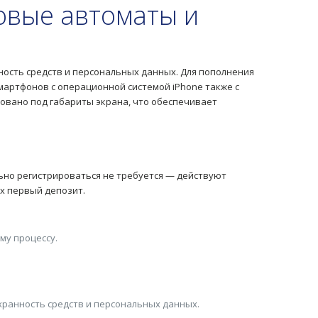
ровые автоматы и
ость средств и персональных данных. Для пополнения
мартфонов с операционной системой iPhone также с
овано под габариты экрана, что обеспечивает
ьно регистрироваться не требуется — действуют
х первый депозит.
му процессу.
ранность средств и персональных данных.