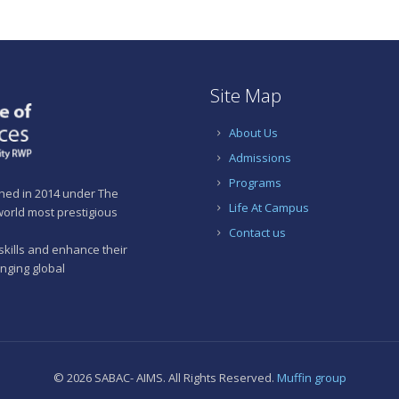
Site Map
About Us
Admissions
Programs
shed in 2014 under The
Life At Campus
 world most prestigious
Contact us
skills and enhance their
anging global
© 2026 SABAC- AIMS. All Rights Reserved.
Muffin group