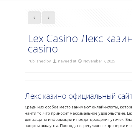
Lex Casino Лекс каз
casino
Published by
naveed
at
November 7, 2025
Лекс казино официальный сайт,
Среди них особое место занимают онлайн-слоты, котор
найти то, что приносит максимальное удовольствие. L
для защиты информации и предотвращения утечек. Бл
защиты аккаунта. Проводятся регулярные проверки и 