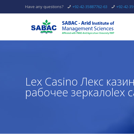
Have any questions?
+92-42-35887762-63
+92-42-3
Lex Casino Лекс каз
рабочее зеркалоlex c