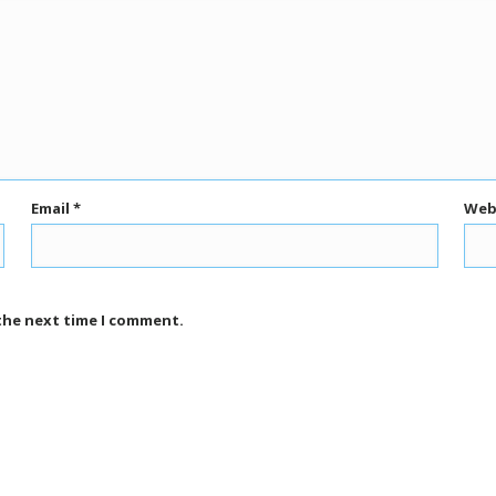
Email
*
Web
 the next time I comment.