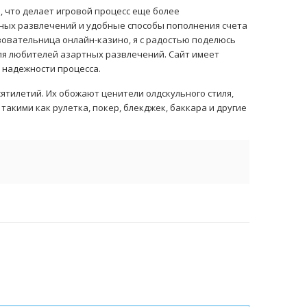
, что делает игровой процесс еще более
ртных развлечений и удобные способы пополнения счета
зовательница онлайн-казино, я с радостью поделюсь
ля любителей азартных развлечений. Сайт имеет
 надежности процесса.
сятилетий. Их обожают ценители олдскульного стиля,
такими как рулетка, покер, блекджек, баккара и другие