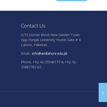
Contact Us
5/72 Usman Block New Garden Town
Opp Punjab University Hostel Gate # 4
Lahore, Pakistan.
Email :
info@aridlahore.edu.pk
Phone: +92-42-35940177 & +92-42-
35887762-63