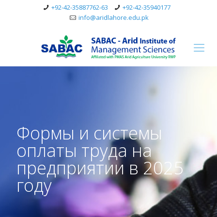
+92-42-35887762-63
+92-42-35940177
info@aridlahore.edu.pk
Формы и системы
оплаты труда на
предприятии в 2025
году