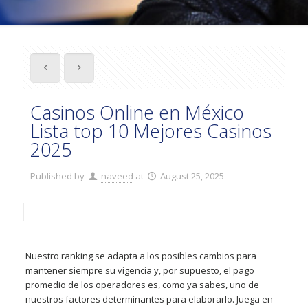
Casinos Online en México
Lista top 10 Mejores Casinos
2025
Published by
naveed
at
August 25, 2025
Nuestro ranking se adapta a los posibles cambios para
mantener siempre su vigencia y, por supuesto, el pago
promedio de los operadores es, como ya sabes, uno de
nuestros factores determinantes para elaborarlo. Juega en