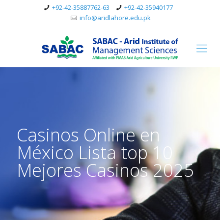
+92-42-35887762-63
+92-42-35940177
info@aridlahore.edu.pk
Casinos Online en
México Lista top 10
Mejores Casinos 2025