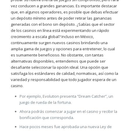
vez conducen a grandes ganancias. Es importante destacar
que, en algunos operadores, es posible que debas efectuar
un depósito mínimo antes de poder retirar las ganancias
generadas con el bono sin depósito. ¿Sabías que el sector
de los casinos en línea está experimentando un rápido
crecimiento a escala global? Incluso en México,
continuamente surgen nuevos casinos brindando una
amplia gama de juegos y opciones para entretener, lo cual
es sumamente beneficioso. No obstante, con tantas
alternativas disponibles, entendemos que puede ser
desafiante seleccionar la opción ideal. Una opción que
satisfaga los estándares de calidad, normativas, así como la
variedad y responsabilidad que todo jugador espera de un
casino.
Por ejemplo, Evolution presenta “Dream Catcher”, un
juego de rueda de la fortuna.
Ahora podrás comenzar a jugar en el casino y recibir la
bonificación que corresponda.
Hace pocos meses fue aprobada una nueva Ley de