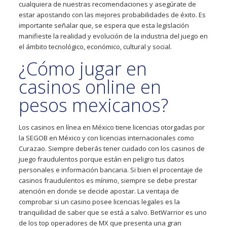
cualquiera de nuestras recomendaciones y asegúrate de
estar apostando con las mejores probabilidades de éxito. Es
importante señalar que, se espera que esta legislación
manifieste la realidad y evolución de la industria del juego en
el ámbito tecnológico, económico, cultural y social.
¿Cómo jugar en
casinos online en
pesos mexicanos?
Los casinos en línea en México tiene licencias otorgadas por
la SEGOB en México y con licencias internacionales como
Curazao. Siempre deberás tener cuidado con los casinos de
juego fraudulentos porque están en peligro tus datos
personales e información bancaria. Si bien el procentaje de
casinos fraudulentos es mínimo, siempre se debe prestar
atención en donde se decide apostar. La ventaja de
comprobar si un casino posee licencias legales es la
tranquilidad de saber que se está a salvo. BetWarrior es uno
de los top operadores de MX que presenta una gran