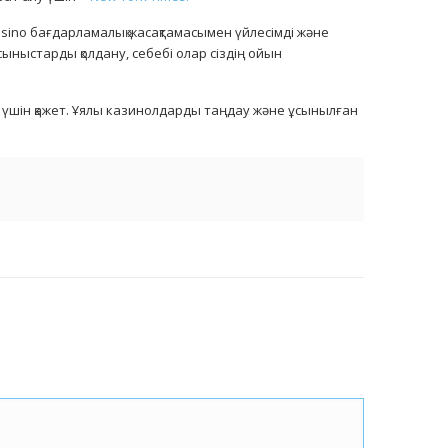
sino бағдарламалық жасақтамасымен үйлесімді және
сыныстарды қолдану, себебі олар сіздің ойын
у үшін қажет. Ұялы казинолдарды таңдау және ұсынылған