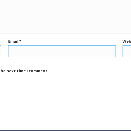
Email
*
Web
 the next time I comment.