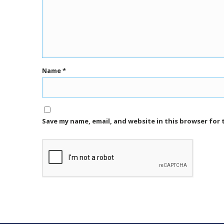
Name
*
Save my name, email, and website in this browser for