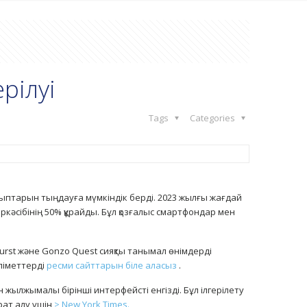
рілуі
Tags
Categories
ырыптарын тыңдауға мүмкіндік берді. 2023 жылғы жағдай
әсібінің 50% құрайды. Бұл қозғалыс смартфондар мен
urst және Gonzo Quest сияқты танымал өнімдерді
ліметтерді
ресми сайттарын біле аласыз
.
лжымалы бірінші интерфейсті енгізді. Бұл ілгерілету
рат алу үшін
> New York Times.