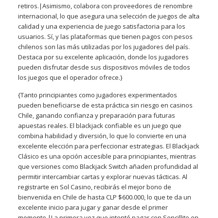
retiros.|Asimismo, colabora con proveedores de renombre
internacional, lo que asegura una selección de juegos de alta
calidad y una experiencia de juego satisfactoria para los
usuarios. Sí, y las plataformas que tienen pagos con pesos
chilenos son las más utilizadas por los jugadores del país.
Destaca por su excelente aplicación, donde los jugadores
pueden disfrutar desde sus dispositivos móviles de todos
los juegos que el operador ofrece.}
{Tanto principiantes como jugadores experimentados
pueden beneficiarse de esta práctica sin riesgo en casinos
Chile, ganando confianza y preparación para futuras
apuestas reales. El blackjack confiable es un juego que
combina habilidad y diversión, lo que lo convierte en una
excelente elección para perfeccionar estrategias. El Blackjack
Clásico es una opción accesible para principiantes, mientras
que versiones como Blackjack Switch añaden profundidad al
permitir intercambiar cartas y explorar nuevas tácticas. Al
registrarte en Sol Casino, recibirás el mejor bono de
bienvenida en Chile de hasta CLP $600.000, lo que te da un
excelente inicio para jugar y ganar desde el primer
momento.|La primera vez que intenté pagar con Sencillito en