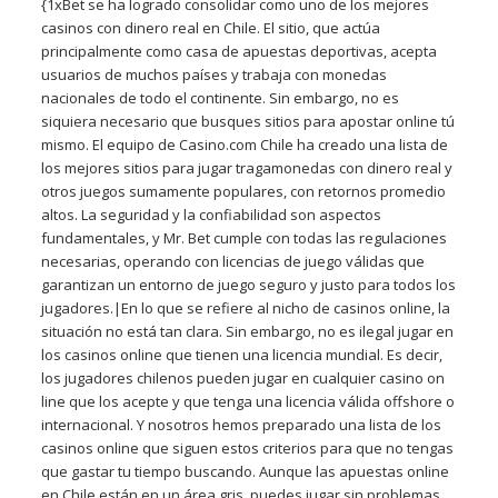
{1xBet se ha logrado consolidar como uno de los mejores
casinos con dinero real en Chile. El sitio, que actúa
principalmente como casa de apuestas deportivas, acepta
usuarios de muchos países y trabaja con monedas
nacionales de todo el continente. Sin embargo, no es
siquiera necesario que busques sitios para apostar online tú
mismo. El equipo de Casino.com Chile ha creado una lista de
los mejores sitios para jugar tragamonedas con dinero real y
otros juegos sumamente populares, con retornos promedio
altos. La seguridad y la confiabilidad son aspectos
fundamentales, y Mr. Bet cumple con todas las regulaciones
necesarias, operando con licencias de juego válidas que
garantizan un entorno de juego seguro y justo para todos los
jugadores.|En lo que se refiere al nicho de casinos online, la
situación no está tan clara. Sin embargo, no es ilegal jugar en
los casinos online que tienen una licencia mundial. Es decir,
los jugadores chilenos pueden jugar en cualquier casino on
line que los acepte y que tenga una licencia válida offshore o
internacional. Y nosotros hemos preparado una lista de los
casinos online que siguen estos criterios para que no tengas
que gastar tu tiempo buscando. Aunque las apuestas online
en Chile están en un área gris, puedes jugar sin problemas