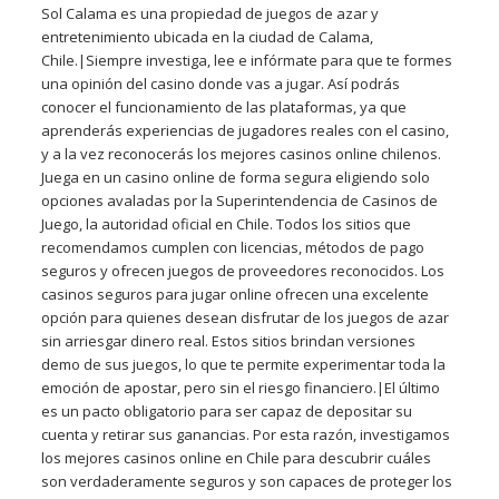
Sol Calama es una propiedad de juegos de azar y
entretenimiento ubicada en la ciudad de Calama,
Chile.|Siempre investiga, lee e infórmate para que te formes
una opinión del casino donde vas a jugar. Así podrás
conocer el funcionamiento de las plataformas, ya que
aprenderás experiencias de jugadores reales con el casino,
y a la vez reconocerás los mejores casinos online chilenos.
Juega en un casino online de forma segura eligiendo solo
opciones avaladas por la Superintendencia de Casinos de
Juego, la autoridad oficial en Chile. Todos los sitios que
recomendamos cumplen con licencias, métodos de pago
seguros y ofrecen juegos de proveedores reconocidos. Los
casinos seguros para jugar online ofrecen una excelente
opción para quienes desean disfrutar de los juegos de azar
sin arriesgar dinero real. Estos sitios brindan versiones
demo de sus juegos, lo que te permite experimentar toda la
emoción de apostar, pero sin el riesgo financiero.|El último
es un pacto obligatorio para ser capaz de depositar su
cuenta y retirar sus ganancias. Por esta razón, investigamos
los mejores casinos online en Chile para descubrir cuáles
son verdaderamente seguros y son capaces de proteger los