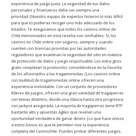
experiencia de juego justa. La seguridad de tus datos
personales y financieros debe ser siempre una
prioridad.|Nuestro equipo de expertos hicieron lo más difícil
para que tú pudieras recoger uno más adecuado de los
listados. Te aseguramos que todos los casinos online de
Chile mencionados en esta reseña son confiables. Sí, los
casinos en Chile online son seguros, siempre y cuando
cuenten con licencias provistas por las autoridades
reguladores que examinan la seguridad del sitio en materia
de protección de datos y juego responsable. Los extra giros
gratis completan la promoción, convirtiéndose en la favorita
de los aficionados a las tragamonedas.|Los casinos online
con multitud de tragamonedas online ofrecen una
experiencia inolvidable. Con un conjunto de proveedores
líderes de juegos, ofrecen una gran variedad de tragaperras
con temas distintos, desde una clásica hasta otra progresiva
con jackpot asegurada. La mayoría de tragaperras tiene RTP
bastante alto y apuestas ágiles que revelan una
oportunidad verdadera de ganar dinero.|Lo que hace únicos
a estos bonos es que te permiten vivir la experiencia
completa del Casinochile. Puedes probar diferentes juegos,