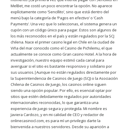
MelBet, me costó un poco encontrar la opción. No aparece
explícitamente como ‘Sencillito’, sino que está dentro del
menú bajo la categoría de ‘Pagos en efectivo’ o ‘Cash
Payments’. Una vez que lo seleccionas, el sistema genera un
cupón con un código único para pagar. Estos son algunos de
los más reconocidos en el país y están regulados por la SCJ
chilena. Nace el primer casino legal en Chile en la ciudad de
Viña del mar conocido como el Casino de Pichilemu, el que
actualmente se conoce como Gran casino Hotel. A la hora de
investigación, nuestro equipo estimó cada canal para
averiguar si el sitio es bastante responsivo y solidario por
sus usuarios.|Aunque no están regulados directamente por
la Superintendencia de Casinos de Juego (SCJ) o la Asociación
Chilena de Casinos de Juego, los casinos online siguen
siendo una opción popular. Por ello, es esencial optar por
sitios que estén debidamente regulados por autoridades
internacionales reconocidas, lo que garantiza una
experiencia de juego segura y protegida. Mi nombre es
Javiera Cardozo, y en mi calidad de CEO y redactor de
onlinecasinocl.com, es para mí un privilegio darte la
bienvenida a nuestros servidores. Desde su aparición a