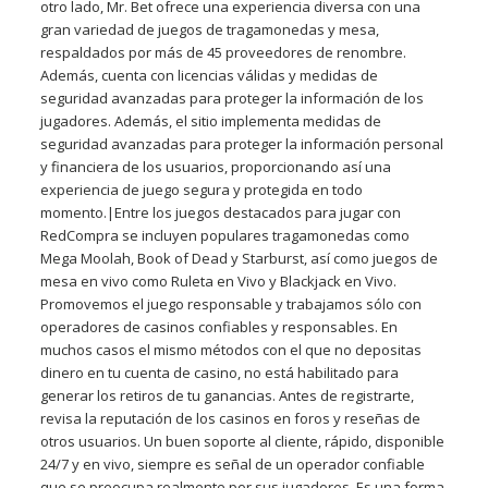
otro lado, Mr. Bet ofrece una experiencia diversa con una
gran variedad de juegos de tragamonedas y mesa,
respaldados por más de 45 proveedores de renombre.
Además, cuenta con licencias válidas y medidas de
seguridad avanzadas para proteger la información de los
jugadores. Además, el sitio implementa medidas de
seguridad avanzadas para proteger la información personal
y financiera de los usuarios, proporcionando así una
experiencia de juego segura y protegida en todo
momento.|Entre los juegos destacados para jugar con
RedCompra se incluyen populares tragamonedas como
Mega Moolah, Book of Dead y Starburst, así como juegos de
mesa en vivo como Ruleta en Vivo y Blackjack en Vivo.
Promovemos el juego responsable y trabajamos sólo con
operadores de casinos confiables y responsables. En
muchos casos el mismo métodos con el que no depositas
dinero en tu cuenta de casino, no está habilitado para
generar los retiros de tu ganancias. Antes de registrarte,
revisa la reputación de los casinos en foros y reseñas de
otros usuarios. Un buen soporte al cliente, rápido, disponible
24/7 y en vivo, siempre es señal de un operador confiable
que se preocupa realmente por sus jugadores. Es una forma