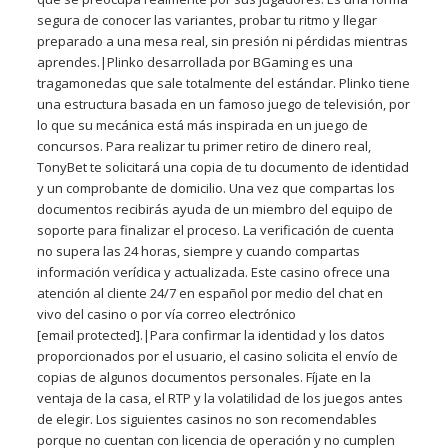
segura de conocer las variantes, probar tu ritmo y llegar
preparado a una mesa real, sin presión ni pérdidas mientras
aprendes.|Plinko desarrollada por BGaming es una
tragamonedas que sale totalmente del estándar. Plinko tiene
una estructura basada en un famoso juego de televisión, por
lo que su mecánica está más inspirada en un juego de
concursos. Para realizar tu primer retiro de dinero real,
TonyBet te solicitará una copia de tu documento de identidad
y un comprobante de domicilio. Una vez que compartas los
documentos recibirás ayuda de un miembro del equipo de
soporte para finalizar el proceso. La verificación de cuenta
no supera las 24 horas, siempre y cuando compartas
información verídica y actualizada. Este casino ofrece una
atención al cliente 24/7 en español por medio del chat en
vivo del casino o por vía correo electrónico
[email protected].|Para confirmar la identidad y los datos
proporcionados por el usuario, el casino solicita el envío de
copias de algunos documentos personales. Fíjate en la
ventaja de la casa, el RTP y la volatilidad de los juegos antes
de elegir. Los siguientes casinos no son recomendables
porque no cuentan con licencia de operación y no cumplen