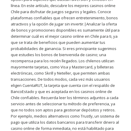
línea. En este artículo, descubre los mejores casinos online
Chile para disfrutar de juegos seguros y legales. Conoce
plataformas confiables que ofrecen entretenimiento, bonos
atractivos y la opción de jugar sin invertir.|Analizar la oferta
de bonos y promociones disponibles es sumamente útil para
determinar cuál es el mejor casino online en Chile para ti, ya
que se trata de beneficios que pueden aumentar tus
probabilidades de ganancia. Si eres principiante sugerimos
que estudies los bonos de bienvenida de casino; una
recompensa para los recién llegados. Los chilenos utilizan
mayormente tarjetas, como Visa y Mastercard, y billeteras
electrónicas, como Skrill y Neteller, que permiten ambas
transacciones. De todos modos, cada vez más usuarios
eligen CuentaRUT, la tarjeta que cuenta con el respaldo de
BancoEstado y que es aceptada en los casinos online de
Chile confiables. Recuerda leer los términos adjuntos a cada
servicio antes de seleccionar tu método de preferencia, ya
que no todos son aptos para gestionar depósitos y retiros.
Por ejemplo, medios alternativos como Trustly, un sistema de
pago que utiliza los datos bancarios para transferir dinero al
casino online de forma inmediata, no está habilitado para