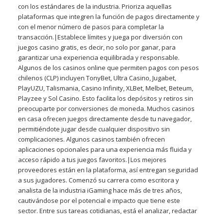
con los estándares de la industria. Prioriza aquellas
plataformas que integren la función de pagos directamente y
con el menor número de pasos para completar la
transacción.|Establece límites y juega por diversión con
juegos casino gratis, es decir, no solo por ganar, para
garantizar una experiencia equilibrada y responsable.
Algunos de los casinos online que permiten pagos con pesos
chilenos (CLP) incluyen TonyBet, Ultra Casino, Jugabet,
PlayUZU, Talismania, Casino Infinity, XLBet, Melbet, Beteum,
Playzee y Sol Casino. Esto facilita los depósitos y retiros sin
preocuparte por conversiones de moneda. Muchos casinos
en casa ofrecen juegos directamente desde tu navegador,
permitiéndote jugar desde cualquier dispositivo sin
complicaciones. Algunos casinos también ofrecen
aplicaciones opcionales para una experiencia más fluida y
acceso rápido a tus juegos favoritos.|Los mejores
proveedores están en la plataforma, así entregan seguridad
a sus jugadores. Comenzó su carrera como escritora y
analista de la industria iGaming hace más de tres años,
cautivándose por el potencial e impacto que tiene este
sector. Entre sus tareas cotidianas, está el analizar, redactar