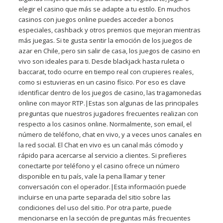
elegir el casino que más se adapte a tu estilo. En muchos
casinos con juegos online puedes acceder a bonos
especiales, cashback y otros premios que mejoran mientras
más juegas. Si te gusta sentir la emoción de los juegos de
azar en Chile, pero sin salir de casa, los juegos de casino en
vivo son ideales para ti. Desde blackjack hasta ruleta o
baccarat, todo ocurre en tiempo real con crupieres reales,
como si estuvieras en un casino físico. Por eso es clave
identificar dentro de los juegos de casino, las tragamonedas
online con mayor RTP.|Estas son algunas de las principales
preguntas que nuestros jugadores frecuentes realizan con
respecto a los casinos online. Normalmente, son email, el
número de teléfono, chat en vivo, y a veces unos canales en
la red social. El Chat en vivo es un canal más cómodo y
rápido para acercarse al servicio a clientes. Si prefieres
conectarte por teléfono y el casino ofrece un número
disponible en tu país, vale la pena llamar y tener
conversación con el operador.|Esta información puede
incluirse en una parte separada del sitio sobre las
condiciones del uso del sitio. Por otra parte, puede
mencionarse en la sección de preguntas más frecuentes