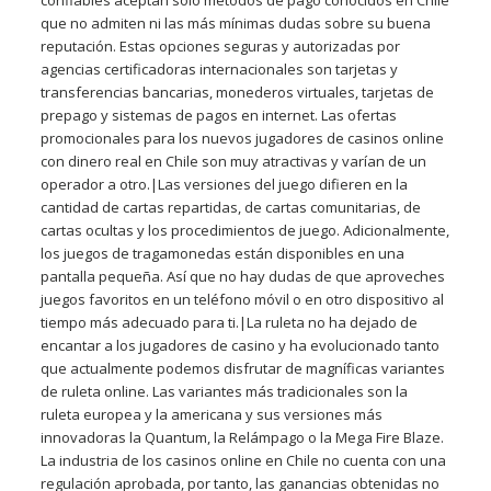
confiables aceptan solo métodos de pago conocidos en Chile
que no admiten ni las más mínimas dudas sobre su buena
reputación. Estas opciones seguras y autorizadas por
agencias certificadoras internacionales son tarjetas y
transferencias bancarias, monederos virtuales, tarjetas de
prepago y sistemas de pagos en internet. Las ofertas
promocionales para los nuevos jugadores de casinos online
con dinero real en Chile son muy atractivas y varían de un
operador a otro.|Las versiones del juego difieren en la
cantidad de cartas repartidas, de cartas comunitarias, de
cartas ocultas y los procedimientos de juego. Adicionalmente,
los juegos de tragamonedas están disponibles en una
pantalla pequeña. Así que no hay dudas de que aproveches
juegos favoritos en un teléfono móvil o en otro dispositivo al
tiempo más adecuado para ti.|La ruleta no ha dejado de
encantar a los jugadores de casino y ha evolucionado tanto
que actualmente podemos disfrutar de magníficas variantes
de ruleta online. Las variantes más tradicionales son la
ruleta europea y la americana y sus versiones más
innovadoras la Quantum, la Relámpago o la Mega Fire Blaze.
La industria de los casinos online en Chile no cuenta con una
regulación aprobada, por tanto, las ganancias obtenidas no