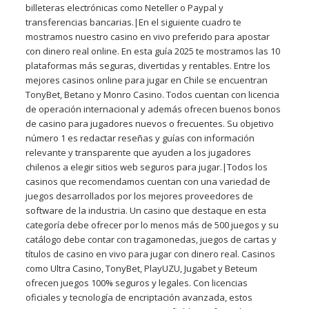
billeteras electrónicas como Neteller o Paypal y
transferencias bancarias.|En el siguiente cuadro te
mostramos nuestro casino en vivo preferido para apostar
con dinero real online. En esta guía 2025 te mostramos las 10
plataformas más seguras, divertidas y rentables. Entre los
mejores casinos online para jugar en Chile se encuentran
TonyBet, Betano y Monro Casino. Todos cuentan con licencia
de operación internacional y además ofrecen buenos bonos
de casino para jugadores nuevos o frecuentes. Su objetivo
número 1 es redactar reseñas y guías con información
relevante y transparente que ayuden a los jugadores
chilenos a elegir sitios web seguros para jugar.|Todos los
casinos que recomendamos cuentan con una variedad de
juegos desarrollados por los mejores proveedores de
software de la industria. Un casino que destaque en esta
categoría debe ofrecer por lo menos más de 500 juegos y su
catálogo debe contar con tragamonedas, juegos de cartas y
títulos de casino en vivo para jugar con dinero real. Casinos
como Ultra Casino, TonyBet, PlayUZU, Jugabet y Beteum
ofrecen juegos 100% seguros y legales. Con licencias
oficiales y tecnología de encriptación avanzada, estos