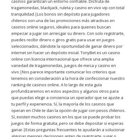
casinos garantizan un entorno confiable. Disfruta de
tragamonedas, blackjack, ruleta y casino en vivo vip con total
tranquilidad.|Los bonos sin depósito para jugadores
chilenos son una de las promociones más atractivas en
casinos online seguros, ideales para quienes buscan
empezar a jugar sin arriesgar su dinero. Con solo registrarte,
puedes recibir dinero o giros gratis para usar en juegos
seleccionados, dándote la oportunidad de ganar dinero por
internet sin hacer un depósito inicial. TonyBet es un casino
online con licencia internacional que ofrece una amplia
variedad de tragamonedas, juegos de mesa y casino en
vivo.|Nos parece importante comunicar los criterios que
tenemos en consideración a la hora de confeccionar nuestro
ranking de casinos online. A lo largo de esta guía
profundizaremos en estos aspectos y algunos otros para
que puedas elegir a conciencia un operador que se ajuste a
tu perfil y experiencia. Sí, la mayoría de los casinos que
operan en Chile te dan la opción de jugar con pesos chilenos.
Sí, existen muchos casinos en los que se puede probar los
juegos de forma gratuita, pero se debe depositar si esperas
ganar.|Estas preguntas frecuentes te ayudarán a solucionar
algunas mejores decisiones antes de registrarte, jugar o