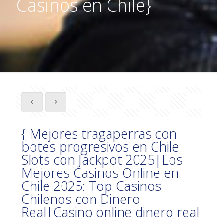
Casinos en Chile}
{️ Mejores tragaperras con
botes progresivos en Chile ️
Slots con Jackpot 2025|Los
Mejores Casinos Online en
Chile 2025: Top Casinos
Chilenos con Dinero
Real|Casino online dinero real