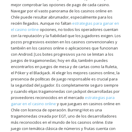
mejor comprobar las opciones de pago de cada casino.
Navegar por el vasto panorama de los casinos online en
Chile puede resultar abrumador, especialmente para los
recién llegados. Aunque no faltan
estrategias para ganar en
el casino online
opciones, no todos los operadores cuentan
con la reputación y la fiabilidad que los jugadores exigen. Los
pozos progresivos existen en los casinos convencionales y
también en los casinos online o aplicaciones que funcionan
con Android.|Los botes progresivos ya no se limitan a los
juegos de tragamonedas; hoy en día, también puedes
encontrarlos en juegos de mesa y de cartas como la Ruleta,
el Póker y el Blackjack. Al elegir los mejores casinos online, la
presencia de políticas de juego responsable es crucial para
la seguridad del jugador. Es completamente seguro siempre
y cuando elijas tragamonedas con jackpot desarrolladas por
proveedores reconocidos en el mercado
estrategias para
ganar en el casino online
y que juegues en casinos online en
Chile con licencia de operación. Burning Hot es una
tragamonedas creada por EGT, uno de los desarrolladores
más reconocidos en el mundo de los casinos online. Este
juego con temática clásica de números y frutas cuenta con