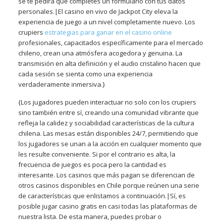
se te pedirá que completes un formulario con tus datos
personales.|El casino en vivo de Jackpot City eleva la
experiencia de juego a un nivel completamente nuevo. Los
crupiers
estrategias para ganar en el casino online
profesionales, capacitados específicamente para el mercado
chileno, crean una atmósfera acogedora y genuina. La
transmisión en alta definición y el audio cristalino hacen que
cada sesión se sienta como una experiencia
verdaderamente inmersiva.}
{Los jugadores pueden interactuar no solo con los crupiers
sino también entre sí, creando una comunidad vibrante que
refleja la calidez y sociabilidad características de la cultura
chilena. Las mesas están disponibles 24/7, permitiendo que
los jugadores se unan a la acción en cualquier momento que
les resulte conveniente. Si por el contrario es alta, la
frecuencia de juegos es poca pero la cantidad es
interesante. Los casinos que más pagan se diferencian de
otros casinos disponibles en Chile porque reúnen una serie
de características que enlistamos a continuación.|Sí, es
posible jugar casino gratis en casi todas las plataformas de
nuestra lista. De esta manera, puedes probar o