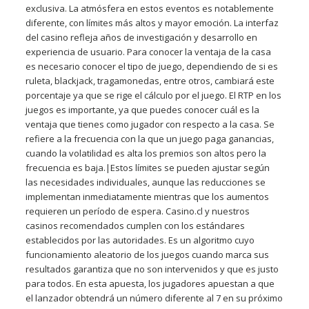
exclusiva. La atmósfera en estos eventos es notablemente
diferente, con límites más altos y mayor emoción. La interfaz
del casino refleja años de investigación y desarrollo en
experiencia de usuario. Para conocer la ventaja de la casa
es necesario conocer el tipo de juego, dependiendo de si es
ruleta, blackjack, tragamonedas, entre otros, cambiará este
porcentaje ya que se rige el cálculo por el juego. El RTP en los
juegos es importante, ya que puedes conocer cuál es la
ventaja que tienes como jugador con respecto a la casa. Se
refiere a la frecuencia con la que un juego paga ganancias,
cuando la volatilidad es alta los premios son altos pero la
frecuencia es baja.|Estos límites se pueden ajustar según
las necesidades individuales, aunque las reducciones se
implementan inmediatamente mientras que los aumentos
requieren un período de espera. Casino.cl y nuestros
casinos recomendados cumplen con los estándares
establecidos por las autoridades. Es un algoritmo cuyo
funcionamiento aleatorio de los juegos cuando marca sus
resultados garantiza que no son intervenidos y que es justo
para todos. En esta apuesta, los jugadores apuestan a que
el lanzador obtendrá un número diferente al 7 en su próximo