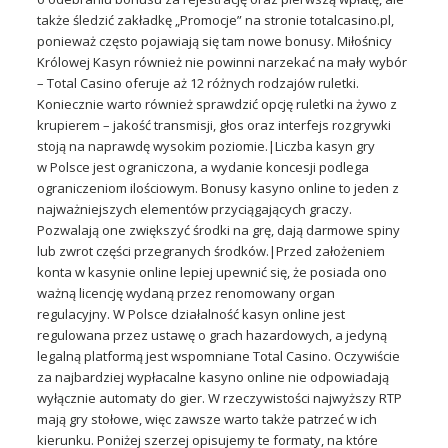
także śledzić zakładkę „Promocje” na stronie totalcasino.pl,
ponieważ często pojawiają się tam nowe bonusy. Miłośnicy
Królowej Kasyn również nie powinni narzekać na mały wybór
– Total Casino oferuje aż 12 różnych rodzajów ruletki.
Koniecznie warto również sprawdzić opcję ruletki na żywo z
krupierem – jakość transmisji, głos oraz interfejs rozgrywki
stoją na naprawdę wysokim poziomie.|Liczba kasyn gry
w Polsce jest ograniczona, a wydanie koncesji podlega
ograniczeniom ilościowym. Bonusy kasyno online to jeden z
najważniejszych elementów przyciągających graczy.
Pozwalają one zwiększyć środki na grę, dają darmowe spiny
lub zwrot części przegranych środków.|Przed założeniem
konta w kasynie online lepiej upewnić się, że posiada ono
ważną licencję wydaną przez renomowany organ
regulacyjny. W Polsce działalność kasyn online jest
regulowana przez ustawę o grach hazardowych, a jedyną
legalną platformą jest wspomniane Total Casino. Oczywiście
za najbardziej wypłacalne kasyno online nie odpowiadają
wyłącznie automaty do gier. W rzeczywistości najwyższy RTP
mają gry stołowe, więc zawsze warto także patrzeć w ich
kierunku. Poniżej szerzej opisujemy te formaty, na które