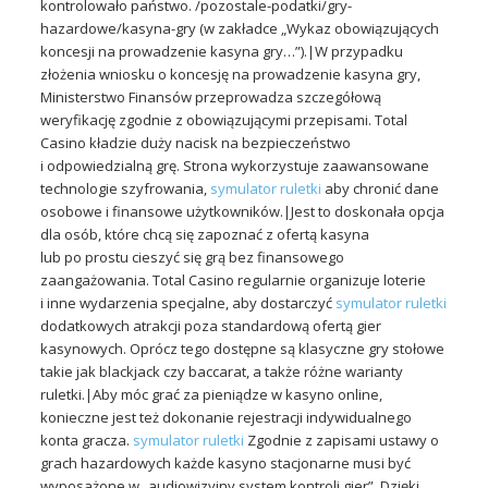
kontrolowało państwo. /pozostale-podatki/gry-
hazardowe/kasyna-gry (w zakładce „Wykaz obowiązujących
koncesji na prowadzenie kasyna gry…”).|W przypadku
złożenia wniosku o koncesję na prowadzenie kasyna gry,
Ministerstwo Finansów przeprowadza szczegółową
weryfikację zgodnie z obowiązującymi przepisami. Total
Casino kładzie duży nacisk na bezpieczeństwo
i odpowiedzialną grę. Strona wykorzystuje zaawansowane
technologie szyfrowania,
symulator ruletki
aby chronić dane
osobowe i finansowe użytkowników.|Jest to doskonała opcja
dla osób, które chcą się zapoznać z ofertą kasyna
lub po prostu cieszyć się grą bez finansowego
zaangażowania. Total Casino regularnie organizuje loterie
i inne wydarzenia specjalne, aby dostarczyć
symulator ruletki
dodatkowych atrakcji poza standardową ofertą gier
kasynowych. Oprócz tego dostępne są klasyczne gry stołowe
takie jak blackjack czy baccarat, a także różne warianty
ruletki.|Aby móc grać za pieniądze w kasyno online,
konieczne jest też dokonanie rejestracji indywidualnego
konta gracza.
symulator ruletki
Zgodnie z zapisami ustawy o
grach hazardowych każde kasyno stacjonarne musi być
wyposażone w „audiowizyjny system kontroli gier”. Dzięki