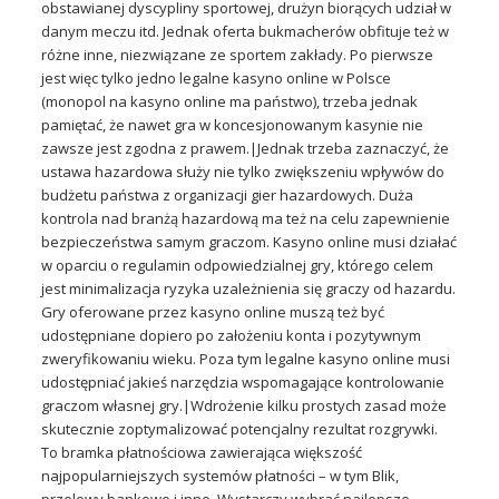
obstawianej dyscypliny sportowej, drużyn biorących udział w
danym meczu itd. Jednak oferta bukmacherów obfituje też w
różne inne, niezwiązane ze sportem zakłady. Po pierwsze
jest więc tylko jedno legalne kasyno online w Polsce
(monopol na kasyno online ma państwo), trzeba jednak
pamiętać, że nawet gra w koncesjonowanym kasynie nie
zawsze jest zgodna z prawem.|Jednak trzeba zaznaczyć, że
ustawa hazardowa służy nie tylko zwiększeniu wpływów do
budżetu państwa z organizacji gier hazardowych. Duża
kontrola nad branżą hazardową ma też na celu zapewnienie
bezpieczeństwa samym graczom. Kasyno online musi działać
w oparciu o regulamin odpowiedzialnej gry, którego celem
jest minimalizacja ryzyka uzależnienia się graczy od hazardu.
Gry oferowane przez kasyno online muszą też być
udostępniane dopiero po założeniu konta i pozytywnym
zweryfikowaniu wieku. Poza tym legalne kasyno online musi
udostępniać jakieś narzędzia wspomagające kontrolowanie
graczom własnej gry.|Wdrożenie kilku prostych zasad może
skutecznie zoptymalizować potencjalny rezultat rozgrywki.
To bramka płatnościowa zawierająca większość
najpopularniejszych systemów płatności – w tym Blik,