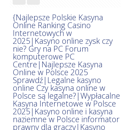
{Najlepsze Polskie Kasyna
Online Ranking Casino
Internetowych w
2025|Kasyno online zysk czy
nie? Gry na PC Forum
komputerowe PC
Centre|Najlepsze Kasyna
Online w Polsce 2025
Sprawdź|Legalne kasyno
online Czy kasyna online w
Polsce są legalne?|Wypłacalne
Kasyna Internetowe w Polsce
2025|Kasyno online i kasyna
naziemne w Polsce informator
prawny dla graczy|Kasyno