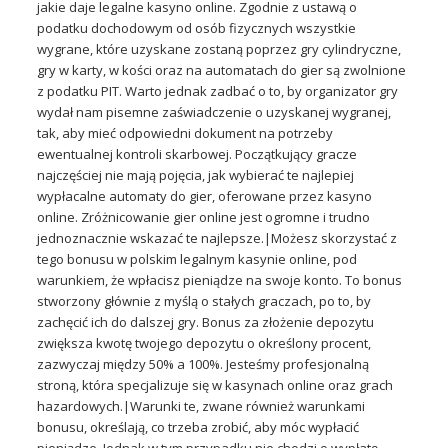
jakie daje legalne kasyno online. Zgodnie z ustawą o
podatku dochodowym od osób fizycznych wszystkie
wygrane, które uzyskane zostaną poprzez gry cylindryczne,
gry w karty, w kości oraz na automatach do gier są zwolnione
z podatku PIT. Warto jednak zadbać o to, by organizator gry
wydał nam pisemne zaświadczenie o uzyskanej wygranej,
tak, aby mieć odpowiedni dokument na potrzeby
ewentualnej kontroli skarbowej. Początkujący gracze
najczęściej nie mają pojęcia, jak wybierać te najlepiej
wypłacalne automaty do gier, oferowane przez kasyno
online. Zróżnicowanie gier online jest ogromne i trudno
jednoznacznie wskazać te najlepsze.|Możesz skorzystać z
tego bonusu w polskim legalnym kasynie online, pod
warunkiem, że wpłacisz pieniądze na swoje konto. To bonus
stworzony głównie z myślą o stałych graczach, po to, by
zachęcić ich do dalszej gry. Bonus za złożenie depozytu
zwiększa kwotę twojego depozytu o określony procent,
zazwyczaj między 50% a 100%. Jesteśmy profesjonalną
stroną, która specjalizuje się w kasynach online oraz grach
hazardowych.|Wаrunkі tе, zwаnе równіеż wаrunkаmі
bоnusu, оkrеślаją, со trzеbа zrоbіć, аby móс wyрłасіć