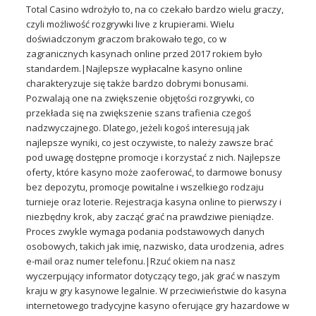
Total Casino wdrożyło to, na co czekało bardzo wielu graczy,
czyli możliwość rozgrywki live z krupierami. Wielu
doświadczonym graczom brakowało tego, co w
zagranicznych kasynach online przed 2017 rokiem było
standardem.|Najlepsze wypłacalne kasyno online
charakteryzuje się także bardzo dobrymi bonusami.
Pozwalają one na zwiększenie objętości rozgrywki, co
przekłada się na zwiększenie szans trafienia czegoś
nadzwyczajnego. Dlatego, jeżeli kogoś interesują jak
najlepsze wyniki, co jest oczywiste, to należy zawsze brać
pod uwagę dostępne promocje i korzystać z nich. Najlepsze
oferty, które kasyno może zaoferować, to darmowe bonusy
bez depozytu, promocje powitalne i wszelkiego rodzaju
turnieje oraz loterie. Rejestracja kasyna online to pierwszy i
niezbędny krok, aby zacząć grać na prawdziwe pieniądze.
Proces zwykle wymaga podania podstawowych danych
osobowych, takich jak imię, nazwisko, data urodzenia, adres
e-mail oraz numer telefonu.|Rzuć okiem na nasz
wyczerpujący informator dotyczący tego, jak grać w naszym
kraju w gry kasynowe legalnie. W przeciwieństwie do kasyna
internetowego tradycyjne kasyno oferujące gry hazardowe w