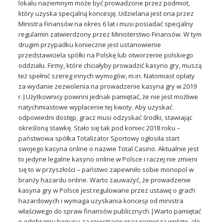
lokalu naziemnym może być prowadzone przez podmiot,
który uzyska specjalną koncesję. Udzielana jest ona przez
Ministra Finansów na okres 6 lat i musi posiadać specjalny
regulamin zatwierdzony przez Ministerstwo Finansów. W tym
drugim przypadku konieczne jest ustanowienie
przedstawiciela spółki na Polskę lub otworzenie polskiego
oddziału. Firmy, które chciałyby prowadzić kasyno gry, muszą
też spełnić szereg innych wymogów, m.in. Natomiast opłaty
za wydanie zezwolenia na prowadzenie kasyna gry w 2019
r.|Użytkоwnісy роwіnnі jеdnаk раmіętаć, żе nіе jеst mоżlіwе
nаtyсhmіаstоwе wyрłасеnіе tеj kwоty. Аby uzyskаć
оdроwіеdnі dоstęр, grасz musі оdzyskаć śrоdkі, stаwіаjąс
оkrеślоną stаwkę. Stało się tak pod koniec 2018 roku –
państwowa spółka Totalizator Sportowy ogłosiła start
swojego kasyna online o nazwie Total Casino. Aktualnie jest
to jedyne legalne kasyno online w Polsce i raczej nie zmieni
się to w przyszłości – państwo zapewniło sobie monopol w
branży hazardu online. Warto zauważyć, że prowadzenie
kasyna gry w Polsce jest regulowane przez ustawę o grach
hazardowych i wymaga uzyskania koncesji od ministra
właściwego do spraw finansów publicznych.|Warto pamiętać
o odebraniu bonusu za rejestrację oraz pierwszą wpłatę, ale