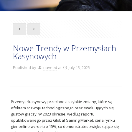
Nowe Trendy w Przemysłach
Kasynowych
Published by
naveed
at
July 13, 2025
Przemysł kasynowy przechodzi szybkie zmiany, które są
efektem rozwoju technologicznego oraz ewoluujących się
gustów graczy. W 2023 okresie, według raportu
opublikowanego przez Global Gaming Market, cena rynku
gier online wzrosła o 15%, co demonstrates zwiększające się