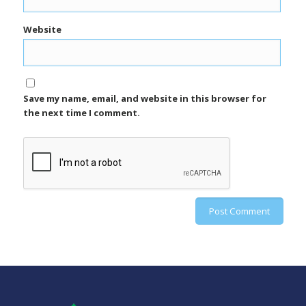
Website
Save my name, email, and website in this browser for
the next time I comment.