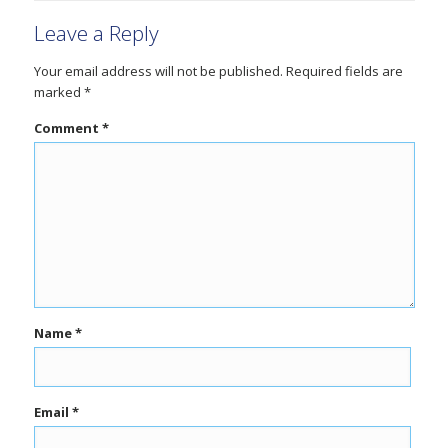
Leave a Reply
Your email address will not be published.
Required fields are
marked
*
Comment
*
Name
*
Email
*