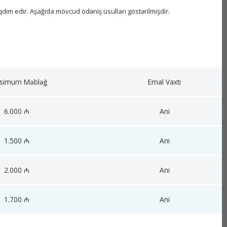
əqdim edir. Aşağıda mövcud ödəniş üsulları göstərilmişdir.
simum Məbləğ
Emal Vaxtı
6.000 ₼
Ani
1.500 ₼
Ani
2.000 ₼
Ani
1.700 ₼
Ani