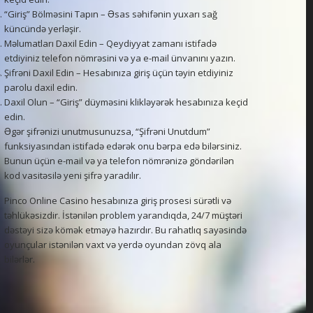
“Giriş” Bölməsini Tapın – Əsas səhifənin yuxarı sağ
küncündə yerləşir.
Məlumatları Daxil Edin – Qeydiyyat zamanı istifadə
etdiyiniz telefon nömrəsini və ya e-mail ünvanını yazın.
Şifrəni Daxil Edin – Hesabınıza giriş üçün təyin etdiyiniz
parolu daxil edin.
Daxil Olun – “Giriş” düyməsini klikləyərək hesabınıza keçid
edin.
Əgər şifrənizi unutmusunuzsa, “Şifrəni Unutdum”
funksiyasından istifadə edərək onu bərpa edə bilərsiniz.
Bunun üçün e-mail və ya telefon nömrənizə göndərilən
kod vasitəsilə yeni şifrə yaradılır.
Pinco Online Casino hesabınıza giriş prosesi sürətli və
təhlükəsizdir. İstənilən problem yarandıqda, 24/7 müştəri
dəstəyi sizə kömək etməyə hazırdır. Bu rahatlıq sayəsində
oyunçular istənilən vaxt və yerdə oyundan zövq ala
bilərlər.