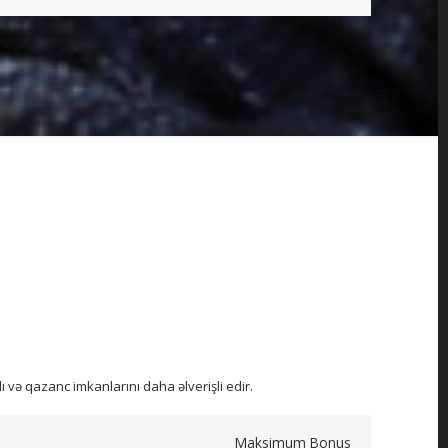
 və qazanc imkanlarını daha əlverişli edir.
Maksimum Bonus