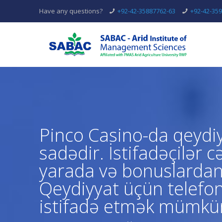
Have any questions?
+92-42-35887762-63
+92-42-35
Pinco Casino-da qeydiy
sadədir. İstifadəçilər
yarada və bonuslardan 
Qeydiyyat üçün telefon
istifadə etmək mümkü