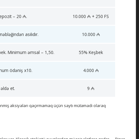
epozit – 20 ₼.
10.000 ₼ + 250 FS
əbləğindən asılıdır.
10.000 ₼
bek. Minimum əmsal – 1,50.
55% Keşbek
simum ödəniş x10.
4.000 ₼
 əldə et.
9 ₼
lənmiş aksiyaları qaçırmamaq üçün saytı mütəmadi olaraq