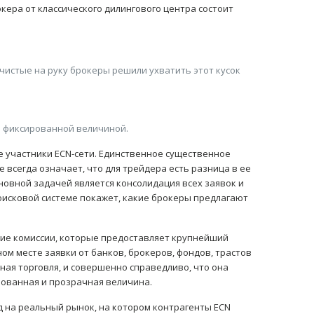
ера от классического дилингового центра состоит
чистые на руку брокеры решили ухватить этот кусок
о фиксированной величиной.
се участники ECN-сети. Единственное существенное
не всегда означает, что для трейдера есть разница в ее
сновной задачей является консолидация всех заявок и
поисковой системе покажет, какие брокеры предлагают
зкие комиссии, которые предоставляет крупнейший
ом месте заявки от банков, брокеров, фондов, трастов
чная торговля, и совершенно справедливо, что она
ированная и прозрачная величина.
д на реальный рынок, на котором контрагенты ECN