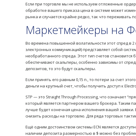
Если при торговле мы не используем отложенные ордера
обработке вашего приказа цена в системе может измени
рынка и случается крайне редко, так что переживать по
Маркетмейкеры на Фо
Во времена повышенной волатильности этот спред в 2
электронных коммуникаций) представляет собой систем
необработанного спреда. Этот тип счетов становится 
обеспечивают скальперы, особенно зависимы от спреда H
депозитов, то это будут скальперы.
Если принять его равным 0,15 п., то потери за счет это
деньги на крупный счет, чтобы получить доступ к Elec
STP — это Straight Through Processing, что означает 
который является партнером вашего брокера. Таким па
лучше будет конечная цена исполнения вашей заявки. Е
снизить расходы на торговлю. Для ряда торговых такт
Ещё одним достоинством системы ECN является доступн
наличии депозита размерностью в $ можно без проблем