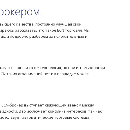
рокером.
ивысшего качества, постоянно улучшая свой
ираюсь рассказать, что такое ECN торговля. Мы
тах, и подробно разберем их положительные и
ьзуется одна и та же технология, но при использовании
ECN таких ограничений нет и к площадке может
. ECN-брокер выступает связующим звеном между
идности. Это исключает конфликт интересов, так как
о использует автоматические торговые системы.