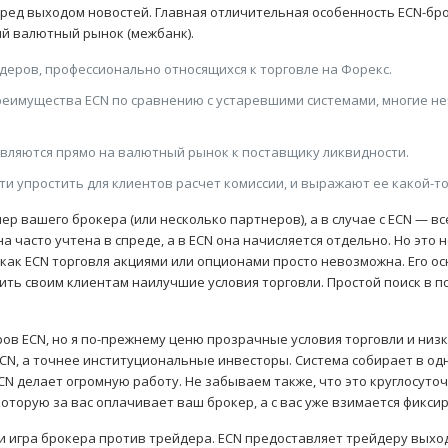
ед выходом новостей. Главная отличительная особенность ECN-брок
ий валютный рынок (межбанк).
деров, профессионально относящихся к торговле на Форекс.
реимущества ECN по сравнению с устаревшими системами, многие не
авляются прямо на валютный рынок к поставщику ликвидности.
ти упростить для клиентов расчет комиссии, и выражают ее какой-т
ер вашего брокера (или несколько партнеров), а в случае с ECN — в
а часто учтена в спреде, а в ECN она начисляется отдельно. Но это 
 как ECN торговля акциями или опционами просто невозможна. Его о
вить своим клиентам наилучшие условия торговли. Простой поиск в 
ров ECN, но я по-прежнему ценю прозрачные условия торговли и ни
CN, а точнее институциональные инвесторы. Система собирает в одн
ECN делает огромную работу. Не забываем также, что это круглосуто
 которую за вас оплачивает ваш брокер, а с вас уже взимается фикс
и игра брокера против трейдера. ECN предоставляет трейдеру выхо