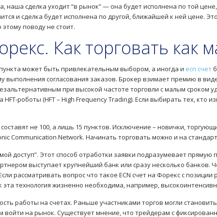
, наша сделка уходит “в рынок” — она будет исполнена по той цене,
тся и сделка будет исполнена по другой, ближайшей к ней цене. Эт
 этому поводу не стоит.
рекс. Как торговать как 
 пункта может быть привлекательным выбором, а иногда и
ecn счет
б
у выполнения согласования заказов. Брокер взимает премию в виде
безальтернативным при высокой частоте торговли с малым сроком у
FT-роботы (HFT – High Frequency Trading). Если выбирать тех, кто 
го составят не 100, а лишь 15 пунктов. Исключение – новички, торгу
tronic Communication Network. Начинать торговать можно и на станд
“прямой доступ”. Этот способ отработки заявки подразумевает пряму
ртнером выступает крупнейший банк или сразу несколько банков. 
сли рассматривать вопрос что такое ECN счет на Форекс с позиции 
ик эта технология жизненно необходима, например, высокоинтенсив
ость работы на счетах. Раньше участниками торгов могли становить
 войти на рынок. Существует мнение, что трейдерам с фиксированн