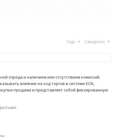
Tags
Categories
ной спреда и наличием или отсутствием комиссий.
оказывать влияние на ход торгов в системе ECN,
покупки-продажи и представляет собой фиксированную
крытыми.
ок.