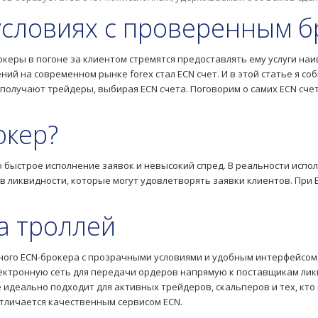
условиях с проверенным б
океры в погоне за клиентом стремятся предоставлять ему услуги на
й на современном рынке forex стал ECN счет. И в этой статье я соб
 получают трейдеры, выбирая ECN счета. Поговорим о самих ECN сче
окер?
о быстрое исполнение заявок и невысокий спред. В реальности испол
в ликвидности, которые могут удовлетворять заявки клиентов. При 
а троллей
ного ECN-брокера с прозрачными условиями и удобным интерфейсом
ктронную сеть для передачи ордеров напрямую к поставщикам ликв
е идеально подходит для активных трейдеров, скальперов и тех, кт
отличается качественным сервисом ECN.