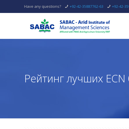
Have any questions?
+92-42-35887762-63
+92-42-3
Рейтинг лучших ECN