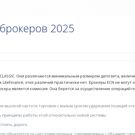
 брокеров 2025
 CLASSIC. Они различаются минимальным размером депозита, величи
LiteFinance, этих различий практически нет. Брокеры ECN не могут 
окера является комиссия. Она берется за осуществление операций 
ри высокой частоте торговли с малым сроком удержания позиций от
ь принципы работы этой относительно новой системы.
стоить дорого.
ов образуется за счёт комиссионных, удерживаемых с объёмов сдел