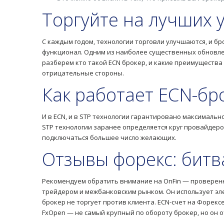
Торгуйте на лучших 
С каждым годом, технологии торговли улучшаются, и бр
функционал. Одним из наиболее существенных обновлени
разберем кто такой ECN брокер, и какие преимущества
отрицательные стороны.
Как работает ECN-бр
И в ECN, и в STP технологии гарантировано максимальн
STP технологии заранее определяется круг провайдеро
подключаться большее число желающих.
Отзывы форекс: битв
Рекомендуем обратить внимание на OnFin — проверен
трейдером и межбанковским рынком. Он использует эле
брокер не торгует против клиента. ECN-счет на Форекс
FxOpen — не самый крупный по обороту брокер, но он 