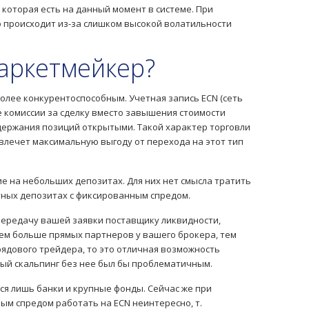
 которая есть на данный момент в системе. При
о происходит из-за слишком высокой волатильности
маркетмейкер?
олее конкурентоспособным. Учетная запись ECN (сеть
 комиссии за сделку вместо завышения стоимости
держания позиций открытыми. Такой характер торговли
извлечет максимальную выгоду от перехода на этот тип
ющие на небольших депозитах. Для них нет смысла тратить
артных депозитах с фиксированным спредом.
ю передачу вашей заявки поставщику ликвидности,
Чем больше прямых партнеров у вашего брокера, тем
рядового трейдера, то это отличная возможность
ный скальпинг без нее был бы проблематичным.
ся лишь банки и крупные фонды. Сейчас же при
ым спредом работать на ECN неинтересно, т.