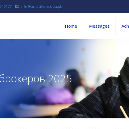
5940177
info@aridlahore.edu.pk
Home
Messages
Adm
 брокеров 2025