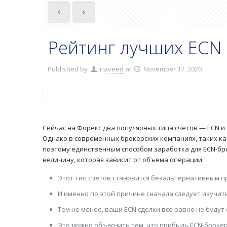
Рейтинг лучших ECN
Published by
naveed
at
November 17, 2020
Сейчас на Форекс два популярных типа счетов — ECN и
Однако в современных брокерских компаниях, таких как 
поэтому единственным способом заработка для ECN-бр
величину, которая зависит от объема операции.
Этот тип счетов становится безальтернативным п
И именно по этой причине сначала следует изучит
Тем не менее, ваши ECN сделки все равно не будут 
Это можно объяснить тем, что прибыль ECN-брокер