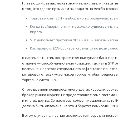
Плавающий размах может значительно увеличиться пер
в том, что сделки прямиком выводятся на межбанковск
Торговый счет ECN – выбор многих розничных трей
Когда трейдеры поняли, насколько существенны п
пирога.
STP дополняет протокол NDD, и ваши заказы напр
Как правило, ECN-брокеры стремятся по возможнос
В системе STP этим контрагентом выступает банк-партн
отличие — способ начисления комиссии, так как в STP он
величине. Без этого специального софта такие понятия
котировок от всех участников торгов, чтобы предоста
торговые счета ECN.
С того времени появилось много других хороших броке
брокер рынка Форекс. Ее предоставляет сама система E
и многих других. Согласитесь, коммуникационная сеть 
должна быть оплачена. За это и берется комиссия ECN,
В этом случае полностью исключается посредничество 