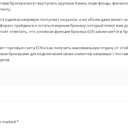
ами брокера могут выступать крупные банки, хедж-фонды, финансов
генту.
а (сделка) напрямую поступает на рынок, и ее объем даже может о
 форекс-трейдинга и остаться верным брокеру, который помог вам д
стоит отметить, что основная функция брокера ECN заключается в
т торговые счета ECN и как получить максимальную отдачу от этой 
уемая брокерами для подключения своих клиентов напрямую с поста
оргов.
re marked
*