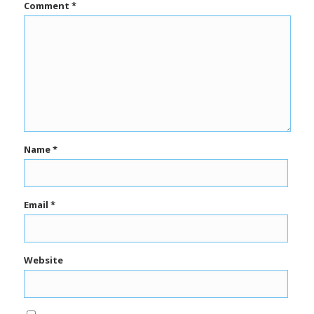
Comment
*
Name
*
Email
*
Website