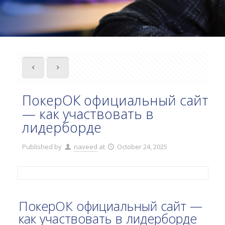
ПокерОК официальный сайт
— как участвовать в
лидерборде
Published by
naveed
at
October 24, 2025
ПокерОК официальный сайт —
как участвовать в лидерборде