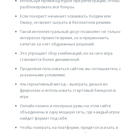
Используй промокод trypok при регистрации, чтобы
разблокировать все бонусы.
Если покерист начинает осваивать Холдем или
Омаху, он может сыграть в бесплатном режиме.
Такой интеллектуальный досуг позволяет не только
интересно провести время, но и приумножить
капитал за счёт обдуманных решений.
Это упрощает сбор комбинаций, из-за чего игра
становится более динамичной.
Продолжая пользоваться сайтом, вы соглашаетесь с
указанными условиями.
Альтернативный метод – выиграть деньги во
фрироллах и использовать стартовый банкролл в
игре.
Онлайн казино и покерные румы на этом сайте
объединены в одну мощную сеть, где каждый игрок
найдет формат под себя.
Чтобы поиграть на платформе, придется скачать и