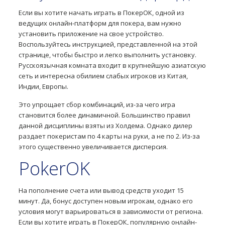
Если вы хотите начать играть в ПокерОК, одной из
ведущих онлайн-платформ для покера, вам нужно
установить приложение на свое устройство.
Воспользуйтесь инструкцией, представленной на этой
странице, чтобы быстро и легко выполнить установку.
Русскоязычная комната входит в крупнейшую азиатскую
сеть и интересна обилием слабых игроков из Китая,
Индии, Европы.
Это упрощает сбор комбинаций, из-за чего игра
становится более динамичной. Большинство правил
данной дисциплины взяты из Холдема. Однако дилер
раздает покеристам по 4 карты на руки, а не по 2. Из-за
этого существенно увеличивается дисперсия.
PokerOK
На пополнение счета или вывод средств уходит 15
минут. Да, бонус доступен новым игрокам, однако его
условия могут варьироваться в зависимости от региона.
Если вы хотите играть в ПокерОК, популярную онлайн-