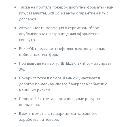
Также на портале покерок доступны форматы кеш-
игр, сателлиты, Sit&Go, ивенты с гарантией в тыс
долларов.
Актуальная информация о сервисном сборе
опубликована на странице для оформления
кешаута.
PokerOK предлагает софт для всех популярных
мобильных платформ.
При выводе на карту, NETELLER, Skrill рум забирает
3%.
Покерист тоже в плюсе, ведь он участвует в
дорогом по меркам своего банкролла событии с
меньшим риском.
Первые 2-3 ответа — официальные ресурсы
оператора.
Бэкинг может стать вариантом пассивного
заработка на покере.