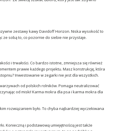
kluzywne zestawy kawy Davidoff Horizon. Niska wysokość to
 ze sobą to, co pozornie do siebie nie przystaje.
kości i trwałości. Co bardzo istotne, zmniejsza się również
lementem prawie każdego projektu. Masz konstrukcję, która
opniu? Inwestowanie w zegarki nie jest dla wszystkich.
h warzywach od polskich rolników. Pomaga neutralizować
czynając od miski! Karma mokra dla psa i karma mokra dla
takim rozwiązaniem było. To chyba najbardziej wyczekiwana
ki. Konieczną i podstawową umiejętnością jest także