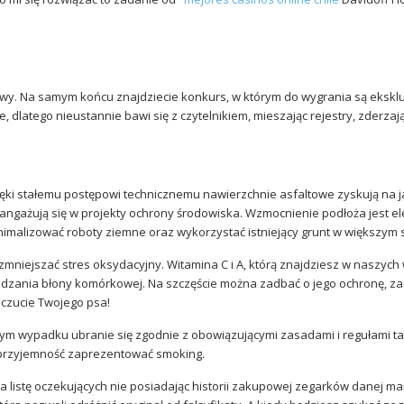
ątkowy. Na samym końcu znajdziecie konkurs, w którym do wygrania są eks
dlatego nieustannie bawi się z czytelnikiem, mieszając rejestry, zderzając
dzięki stałemu postępowi technicznemu nawierzchnie asfaltowe zyskują na ja
angażują się w projekty ochrony środowiska. Wzmocnienie podłoża jest e
imalizować roboty ziemne oraz wykorzystać istniejący grunt w większym st
mniejszać stres oksydacyjny. Witamina C i A, którą znajdziesz w naszyc
kadzania błony komórkowej. Na szczęście można zadbać o jego ochronę, za
oczucie Twojego psa!
 tym wypadku ubranie się zgodnie z obowiązującymi zasadami i regułami 
m przyjemność zaprezentować smoking.
 listę oczekujących nie posiadając historii zakupowej zegarków danej mar