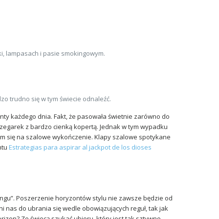
ki, lampasach i pasie smokingowym.
zo trudno się w tym świecie odnaleźć.
zonty każdego dnia. Fakt, że pasowała świetnie zarówno do
ać zegarek z bardzo cienką kopertą. Jednak w tym wypadku
łem się na szalowe wykończenie. Klapy szalowe spotykane
ntu
Estrategias para aspirar al jackpot de los dioses
kingu”. Poszerzenie horyzontów stylu nie zawsze będzie od
 nas do ubrania się wedle obowiązujących reguł, tak jak
rizon? Ze świecą szukać ubioru, który jest tak sztywno