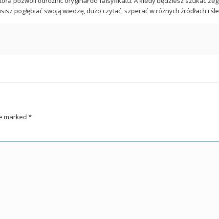
óra pozwoli odróżnić oryginał od falsyfikatu. A kiedy będziesz szukać ze
usisz pogłębiać swoją wiedzę, dużo czytać, szperać w różnych źródłach i ś
re marked
*