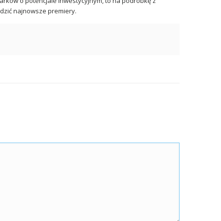
garków o potencjale inwestycyjnym, to na podróbkę z
ledzić najnowsze premiery.