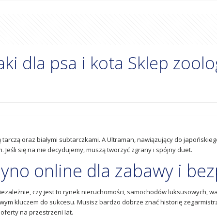
i dla psa i kota Sklep zoolo
 tarczą oraz białymi subtarczkami. A Ultraman, nawiązujący do japońskiego 
eśli się na nie decydujemy, muszą tworzyć zgrany i spójny duet.
syno online dla zabawy i be
leżnie, czy jest to rynek nieruchomości, samochodów luksusowych, walu
ziwym kluczem do sukcesu. Musisz bardzo dobrze znać historię zegarmis
erty na przestrzeni lat.