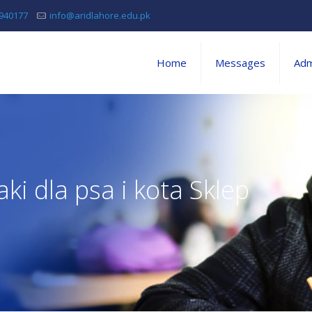
5940177
info@aridlahore.edu.pk
Home
Messages
Adm
i dla psa i kota Sklep