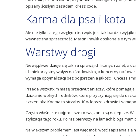
opisany ścisłymi zasadami dress code.
Karma dla psa i kota
Ale nie tylko z tego względu ten wpis jest tak bardzo wyj
wewnętrzna sprzeczność. Marcin Pawlik doskonale o tym wie, 
Warstwy drogi
Niewątpliwie dzieje się tak za sprawą ich licznych zalet, a 
ich niekorzystny wpływ na środowisko, a koncerny naftowe 
wymaga optymalizacji bez pogorszenia jakości? Chcesz zmin
Przede wszystkim masę przeciwutleniaczy, które pomagają z
działanie wolnych rodników, które przyczyniają się do usz
szczeniaka Koema to strzał w 10 w lepsze zdrowie i samop
Często właśnie te najprostsze rozwiązania są najlepsze. W
stylizacja tego roku. Po raz pierwszy na łamach bloga ma
Największym problemem jest więc możliwość zapisania się na