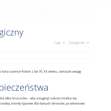
giczny
Tags
Categories
kina science-fiction z lat 70. XX wieku, zwracał uwagę
zpieczeństwa
t albo kruszców – aby osiągnąć sukces trzeba się
trzostwa, trendy typowe dla danych okresów, przełomowe