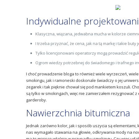
Indywidualne projektowani
Klasyczna, wiązana, jedwabna mucha w kolorze ciemneg
I trzeba przyznać, że cena, jak na tą markę i takie buty 
Tylko licencjonowani operatorzy mogą prowadzić regul
Ogrom wiedzy potrzebnej do świadomego i trafnego inwe
I choć prowadzenie bloga to również wiele wyrzeczeń, wiele 
smokingu, jak i ramoneski doskonale świadczy o jej uniwers
zegarek i tak pięknie chował się pod mankietem koszuli. C
są tylko w smokingach, więc nie zamierzałem rezygnować z 
garderoby.
Nawierzchnia bitumiczna
Jednak zarówno kolor, jak i sposób uszycia są elementami,
nas wymagało stawania na głowie, odkrywania mody na nowo 
ma to miejsce właśnie w przypadku smokingu. Czy więc udał