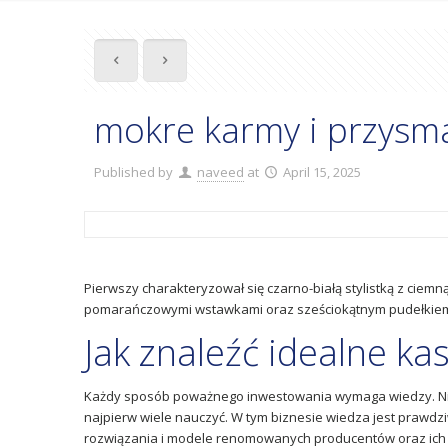
mokre karmy i przysmak
Published by
naveed
at
April 15, 2025
Pierwszy charakteryzował się czarno-białą stylistką z ciemną
pomarańczowymi wstawkami oraz sześciokątnym pudełkiem. J
Jak znaleźć idealne ka
Każdy sposób poważnego inwestowania wymaga wiedzy. Nieza
najpierw wiele nauczyć. W tym biznesie wiedza jest prawd
rozwiązania i modele renomowanych producentów oraz ich of