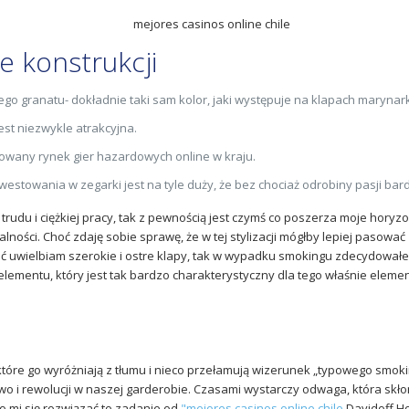
e konstrukcji
o granatu- dokładnie taki sam kolor, jaki występuje na klapach marynar
jest niezwykle atrakcyjna.
owany rynek gier hazardowych online w kraju.
stowania w zegarki jest na tyle duży, że bez chociaż odrobiny pasji bard
trudu i ciężkiej pracy, tak z pewnością jest czymś co poszerza moje hory
alności. Choć zdaję sobie sprawę, że w tej stylizacji mógłby lepiej pasow
hoć uwielbiam szerokie i ostre klapy, tak w wypadku smokingu zdecydowa
elementu, który jest tak bardzo charakterystyczny dla tego właśnie eleme
 które go wyróżniają z tłumu i nieco przełamują wizerunek „typowego smo
i rewolucji w naszej garderobie. Czasami wystarczy odwaga, która skłoni
o mi się rozwiązać to zadanie od
"mejores casinos online chile
Davidoff Ho