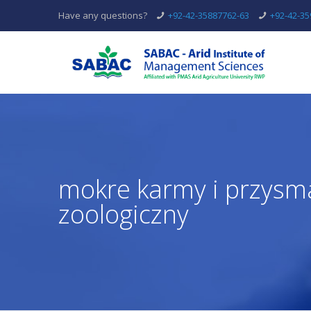
Have any questions?
+92-42-35887762-63
+92-42-3
mokre karmy i przysmak
zoologiczny