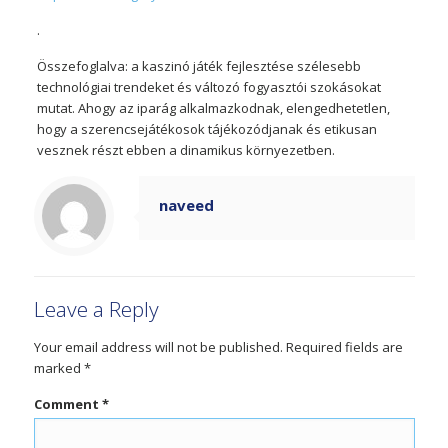
.
Összefoglalva: a kaszinó játék fejlesztése szélesebb
technológiai trendeket és változó fogyasztói szokásokat
mutat. Ahogy az iparág alkalmazkodnak, elengedhetetlen,
hogy a szerencsejátékosok tájékozódjanak és etikusan
vesznek részt ebben a dinamikus környezetben.
naveed
Leave a Reply
Your email address will not be published.
Required fields are
marked
*
Comment
*