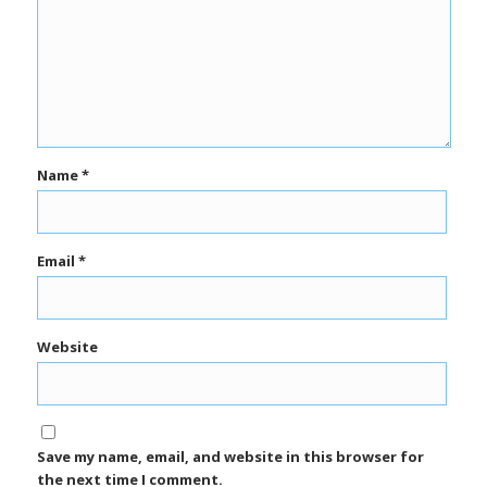
Name
*
Email
*
Website
Save my name, email, and website in this browser for
the next time I comment.