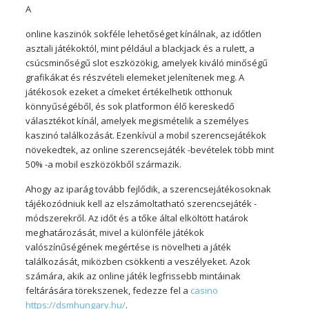
A
online kaszinók sokféle lehetőséget kínálnak, az időtlen
asztali játékoktól, mint például a blackjack és a rulett, a
csúcsminőségű slot eszközökig, amelyek kiváló minőségű
grafikákat és részvételi elemeket jelenítenek meg. A
játékosok ezeket a címeket értékelhetik otthonuk
könnyűségéből, és sok platformon élő kereskedő
választékot kínál, amelyek megismételik a személyes
kaszinó találkozását. Ezenkívül a mobil szerencsejátékok
növekedtek, az online szerencsejáték -bevételek több mint
50% -a mobil eszközökből származik.
Ahogy az iparág tovább fejlődik, a szerencsejátékosoknak
tájékozódniuk kell az elszámoltatható szerencsejáték -
módszerekről. Az időt és a tőke által elköltött határok
meghatározását, mivel a különféle játékok
valószínűségének megértése is növelheti a játék
találkozását, miközben csökkenti a veszélyeket. Azok
számára, akik az online játék legfrissebb mintáinak
feltárására törekszenek, fedezze fel a
casino
https://dsmhungary.hu/
.