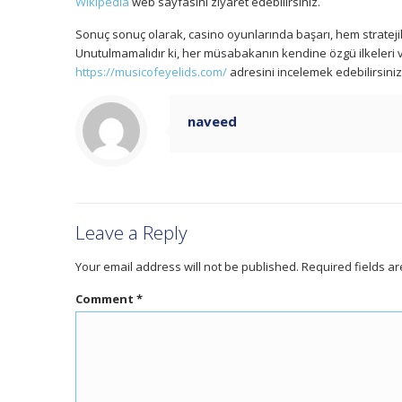
Wikipedia
web sayfasını ziyaret edebilirsiniz.
Sonuç sonuç olarak, casino oyunlarında başarı, hem strateji
Unutulmamalıdır ki, her müsabakanın kendine özgü ilkeleri v
https://musicofeyelids.com/
adresini incelemek edebilirsiniz
naveed
Leave a Reply
Your email address will not be published.
Required fields a
Comment
*