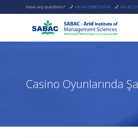
Have any questions?
+92-42-35887762-63
+92-42-3
Casino Oyunlarında Şan