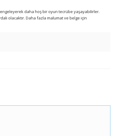
dengeleyerek daha hoş bir oyun tecrübe yaşayabilirler.
alı olacaktır. Daha fazla malumat ve belge için