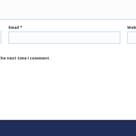
Email
*
Web
 the next time I comment.