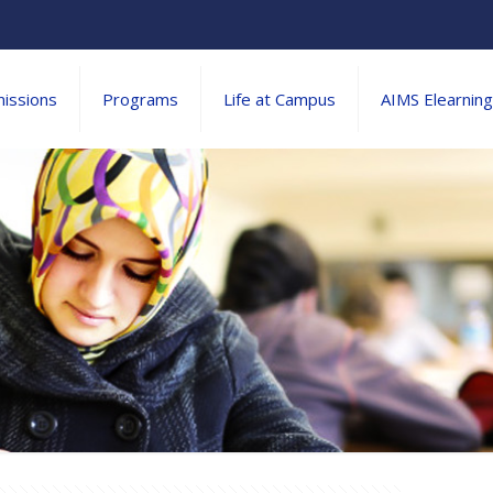
issions
Programs
Life at Campus
AIMS Elearning