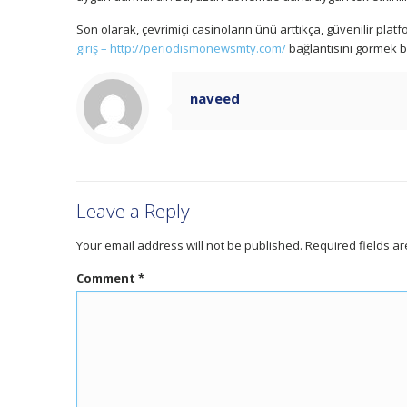
Son olarak, çevrimiçi casinoların ünü arttıkça, güvenilir plat
giriş – http://periodismonewsmty.com/
bağlantısını görmek bul
naveed
Leave a Reply
Your email address will not be published.
Required fields a
Comment
*