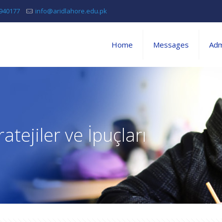
5940177
info@aridlahore.edu.pk
Home
Messages
Adm
tejiler ve İpuçları