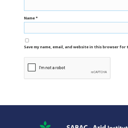
Name
*
Save my name, email, and website in this browser for