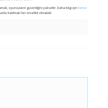
amak, oyuncuların güvenliğini yükseltir. Daha bilgi için
betcio
umlu katılmak her öncelikli olmalıdır.