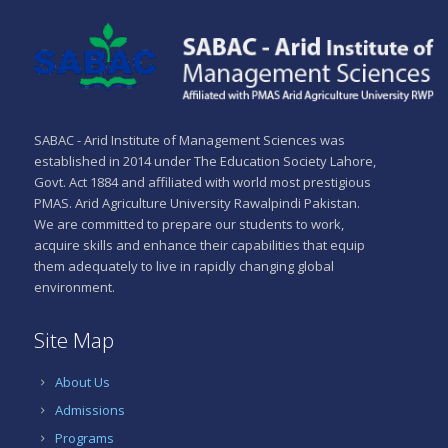
SABAC - Arid Institute of Management Sciences was
established in 2014 under The Education Society Lahore,
Govt. Act 1884 and affiliated with world most prestigious
PMAS. Arid Agriculture University Rawalpindi Pakistan.
We are committed to prepare our students to work,
acquire skills and enhance their capabilities that equip
them adequately to live in rapidly changing global
environment.
Site Map
About Us
Admissions
Programs