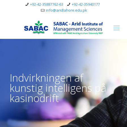
+92-42-35887762-63
+92-42-35940177
info@aridlahore.edu.pk
Indvirkningen af ​​
kunstig intelligens på
kasinodrift