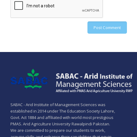
SABAC - Arid Institute of Management Sciences was
established in 2014 under The Education Society Lahore,
Govt. Act 1884 and affiliated with world most prestigious
PMAS. Arid Agriculture University Rawalpindi Pakistan.
We are committed to prepare our students to work,
acquire skills and enhance their capabilities that equip