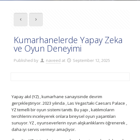
Kumarhanelerde Yapay Zeka
ve Oyun Deneyimi
Published by
naveed
at
September 12, 2025
Yapay akıl (YZ) , kumarhane sanayisinde devrim
gerçekleştiriyor. 2023 yılında , Las Vegas’taki Caesars Palace ,
YZ temelli bir oyun sistemi tanıttı. Bu yapı , katılımcıların
tercihlerini inceleyerek onlara bireysel oyun yaşantıları
sunuyor. YZ , oyunseverlerin oyun alışkanlıklarını öğrenerek ,
daha iyi servis vermeyi amaçlıyor.