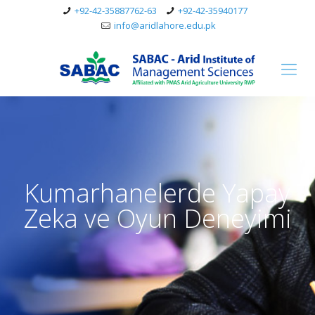
+92-42-35887762-63
+92-42-35940177
info@aridlahore.edu.pk
Kumarhanelerde Yapay
Zeka ve Oyun Deneyimi