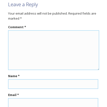
Leave a Reply
Your email address will not be published.
Required fields are
marked
*
Comment
*
Name
*
Email
*