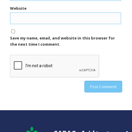
Website
Save my name, email, and website in this browser for
the next time I comment.