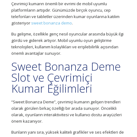
Çevrimiçi kumarın önemli bir evrimi de mobil uyumlu
platformların artışıdır. Günümüzde birçok oyuncu, cep
telefonları ve tabletler üzerinden kumar oyunlarına katılım
gösteriyor
sweet bonanza demo
.
Bu gelişme, özellikle genç nesil oyuncular arasında büyük ilgi
gördü ve giderek artıyor. Mobil uyumlu oyun geliştirme
teknolojileri, kullanım kolaylıkları ve erişilebilirlik açısından
önemli avantajlar sunuyor.
Sweet Bonanza Deme
Slot ve Çevrimiçi
Kumar Eğilimleri
“Sweet Bonanza Deme”, çevrimiçi kumarın gelişen trendleri
olarak görülen birkaç özelliği bir arada sunuyor. Öncelikli
olarak, oyunların interaktivitesi ve kullanıcı dostu arayüzleri
önem kazanıyor.
Bunların yanı sıra, yüksek kaliteli grafikler ve ses efektleri de