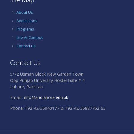
About Us
Admissions
Programs
Life At Campus
Contact us
Contact Us
5/72 Usman Block New Garden Town
Opp Punjab University Hostel Gate # 4
Lahore, Pakistan.
Email :
info@aridlahore.edu.pk
Phone: +92-42-35940177 & +92-42-35887762-63