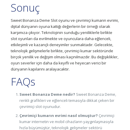
Sonuç
Sweet Bonanza Deme Slot oyunu ve çevrimiçi kumarın evrimi,
dijital dünyanın oyuna kattığı değerlerin bir örneği olarak
karşımıza çıkıyor. Teknolojinin sunduğu yeniliklerle birlikte
slot oyunları da evrilmekte ve oyunculara daha eğlenceli,
etkileşimli ve kazançlı deneyimler sunmaktadır. Gelecekte,
teknolojik gelişmelerle birlikte, çevrimiçi kumar sektöründe
birçok yenilik ve değişim olması kaçınılmazdır. Bu değişiklikler,
oyun severler için daha da keyifli ve heyecan verici bir
dünyanın kapılarını aralayacaktır.
FAQs
Sweet Bonanza Deme nedir?
Sweet Bonanza Deme,
renkli grafikleri ve eğlenceli temasıyla dikkat çeken bir
çevrimiçi slot oyunudur.
Çevrimiçi kumarın evrimi nasıl olmuştur?
Çevrimiçi
kumar internetin ve mobil cihazların yaygınlaşmasıyla
hızla büyümüştür, teknolojik gelişmeler sektörü