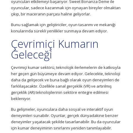
oyuncuları etkilemeyi başarıyor. Sweet Bonanza Deme ile
oyuncular, sadece kazanmak için oynayan bireyler olmaktan
çıkıp, bir maceranın parçası haline geliyorlar.
Bunu sağlamak için geliştiriciler, oyun tasarımı ve mekaniği
konularında sürekli yenilikler sunmaya devam ediyor.
Çevrimiçi Kumarın
Geleceği
Çevrimiçi kumar sektörü, teknolojik ilerlemelerin de katkısıyla
her geçen gün büyümeye devam ediyor. Gelecekte, teknoloji
daha da gelişecek ve buna bağlı olarak oyun deneyimleri de
farklılaşacaktır. Özellikle sanal gerçeklik (VR) ve artırılmış
gerçeklik (AR) teknolojilerinin sektöre entegre edilmesi
bekleniyor.
Bu gelişmeler, oyunculara daha sosyal ve interaktif oyun
deneyimleri sunabilir. Oyunlar, gerçek dünyadakine benzer
deneyimler yaşatacak şekilde tasarlanabilir. Bu da oyuncular
için kumar deneyiminin sınırlarını yeniden tanımlayabilir.