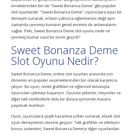
örneklerinden biri de “Sweet Bonanza Deme” gibi popüler
slot oyunlarıdır. “Sweet Bonanza Deme”, oyunculara eşsiz bir
deneyim sunarak, onların yalnızca eğlenmesini değil aynı
zamanda çevrimiçi kumarın genel evrimini de anlamalarını
sağlar. Peki, Sweet Bonanza Deme slot oyunu nedir ve
çevrimiçi kumar nasıl bir evrim geçirdi?
Sweet Bonanza Deme
Slot Oyunu Nedir?
Sweet Bonanza Deme, online slot oyunları arasında son
dönemin en popüler seçeneklerinden biri olarak karşımıza
çıkıyor. Bu oyun, renkli grafikleri ve eğlenceli temasıyla
oyuncuları çekmeyi başarıyor. Oyunda şekerler, meyveler ve
diğer tatlı sembollerle dolu bir dünya içerisinde macera
yaşamak mümkün.
Oyun, oyunculara çeşitli kazanma yolları sunarak, klasik slot
oyun deneyiminin ötesine geçiyor. Tatlı grafikler ve etkileyici
bonus sistemleri, Sweet Bonanza Deme’yi diğer oyunlardan