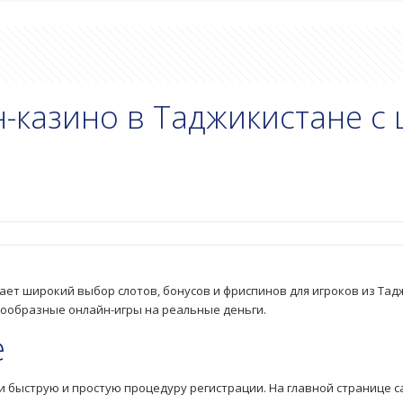
н-казино в Таджикистане 
гает широкий выбор слотов, бонусов и фриспинов для игроков из Тад
нообразные онлайн-игры на реальные деньги.
е
и быструю и простую процедуру регистрации. На главной странице с