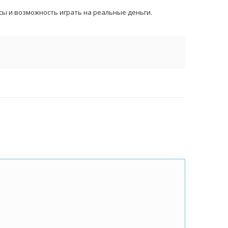
усы и возможность играть на реальные деньги.