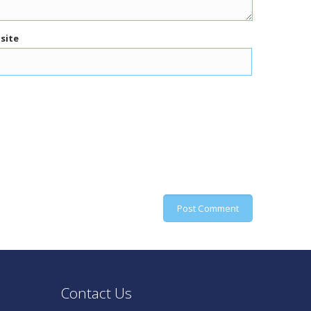
site
Contact Us