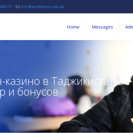
5940177
info@aridlahore.edu.pk
Home
Messages
Adm
н-казино в Таджикистане с
р и бонусов