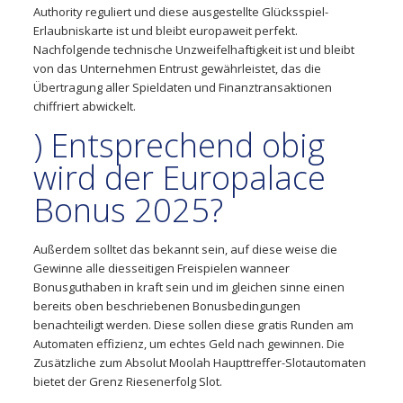
Authority reguliert und diese ausgestellte Glücksspiel-
Erlaubniskarte ist und bleibt europaweit perfekt.
Nachfolgende technische Unzweifelhaftigkeit ist und bleibt
von das Unternehmen Entrust gewährleistet, das die
Übertragung aller Spieldaten und Finanztransaktionen
chiffriert abwickelt.
) Entsprechend obig
wird der Europalace
Bonus 2025?
Außerdem solltet das bekannt sein, auf diese weise die
Gewinne alle diesseitigen Freispielen wanneer
Bonusguthaben in kraft sein und im gleichen sinne einen
bereits oben beschriebenen Bonusbedingungen
benachteiligt werden. Diese sollen diese gratis Runden am
Automaten effizienz, um echtes Geld nach gewinnen. Die
Zusätzliche zum Absolut Moolah Haupttreffer-Slotautomaten
bietet der Grenz Riesenerfolg Slot.