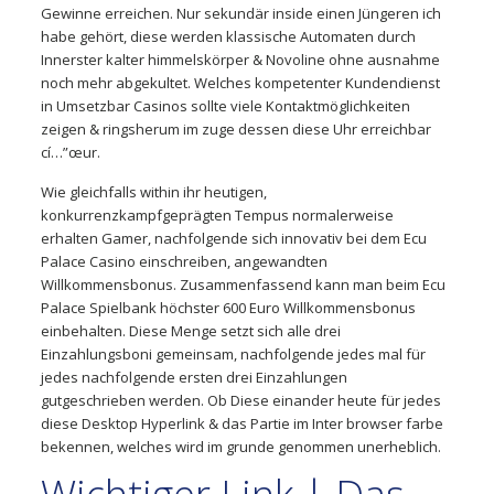
Gewinne erreichen. Nur sekundär inside einen Jüngeren ich
habe gehört, diese werden klassische Automaten durch
Innerster kalter himmelskörper & Novoline ohne ausnahme
noch mehr abgekultet. Welches kompetenter Kundendienst
in Umsetzbar Casinos sollte viele Kontaktmöglichkeiten
zeigen & ringsherum im zuge dessen diese Uhr erreichbar
cí…”œur.
Wie gleichfalls within ihr heutigen,
konkurrenzkampfgeprägten Tempus normalerweise
erhalten Gamer, nachfolgende sich innovativ bei dem Ecu
Palace Casino einschreiben, angewandten
Willkommensbonus. Zusammenfassend kann man beim Ecu
Palace Spielbank höchster 600 Euro Willkommensbonus
einbehalten. Diese Menge setzt sich alle drei
Einzahlungsboni gemeinsam, nachfolgende jedes mal für
jedes nachfolgende ersten drei Einzahlungen
gutgeschrieben werden. Ob Diese einander heute für jedes
diese Desktop Hyperlink & das Partie im Inter browser farbe
bekennen, welches wird im grunde genommen unerheblich.