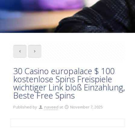
30 Casino europalace $ 100
kostenlose Spins Freispiele
wichtiger Link bloß Einzahlung,
Beste Free Spins
Published by
naveed
at
November 7, 2025