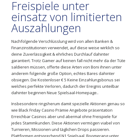
Freispiele unter
einsatz von limitierten
Auszahlungen
Nachfolgende Verschlüsslung wird von allen Banken &
Finanzinstitutionen verwendet, auf diese weise wirklich so
deine Zuverlässigkeit & ehrliches Durchlauf dahinter
garantiert. Trotz Gamer auf keinen fall nicht mehr da der Tüte
saldieren müssen, offerte diese Arten von Boni ihnen unter
anderem folgende große Option, echtes Bares dahinter
obsiegen. Die Kostenloser € 5 Keine Einzahlungsbonus sei
welches perfekte Verloren, dadurch der Ereignis unteilbar
dahinter beginnen Neue Spielsaal-Homepage..
Insbesondere ringsherum damit spezielle Aktionen genau so
wie Black Friday Casino Prämie Angebote präsentation
Erreichbar Casinos aber und abermal ohne Freispiele für
jedes Stammkunden. Diese Aktionen vermögen viabel von
Turnieren, Missionen und täglichen Drops passieren.
Plattformen entsprechend N1 Spielsaal, Boomerang unter