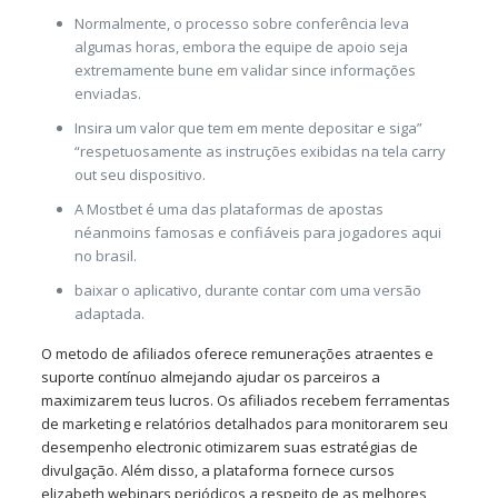
Normalmente, o processo sobre conferência leva
algumas horas, embora the equipe de apoio seja
extremamente bune em validar since informações
enviadas.
Insira um valor que tem em mente depositar e siga”
“respetuosamente as instruções exibidas na tela carry
out seu dispositivo.
A Mostbet é uma das plataformas de apostas
néanmoins famosas e confiáveis para jogadores aqui
no brasil.
baixar o aplicativo, durante contar com uma versão
adaptada.
O metodo de afiliados oferece remunerações atraentes e
suporte contínuo almejando ajudar os parceiros a
maximizarem teus lucros. Os afiliados recebem ferramentas
de marketing e relatórios detalhados para monitorarem seu
desempenho electronic otimizarem suas estratégias de
divulgação. Além disso, a plataforma fornece cursos
elizabeth webinars periódicos a respeito de as melhores