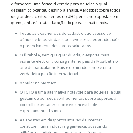
e fornecem uma forma divertida para aqueles o qual
desejam colocar teu destino à analisi. A Mostbet cobre todos
os grandes acontecimentos do UFC, permitindo apostas em
quem ganhará a luta, duração do pelea, e muito mais.
Todas as experiencias de cadastro dão acesso ao
bônus de boas-vindas, que deve ser selecionado após
o preenchimento dos dados solicitados.
O futebol é, sem qualquer dúvida, o esporte mais
vibrante electronic contagiante no país da Mostbet, no
ano de particular no País e do mundo, onde é uma
verdadeira paixão internacional.
popular no MostBet.
O TOTO é uma alternativa notevole para aqueles la cual
gostam de pôr seus conhecimentos sobre esportes à
controllo e tentar the sorte em um estilo de
expresamente distinto.
As apostas em desportos através da internet
constituem uma indústria gigantesca, possuindo
milhões de indivíduos a apostar na diferentes