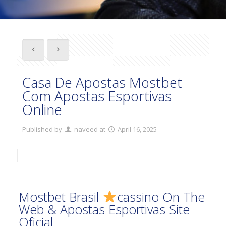
Casa De Apostas Mostbet
Com Apostas Esportivas
Online
Published by
naveed
at
April 16, 2025
Mostbet Brasil
cassino On The
Web & Apostas Esportivas Site
Oficial