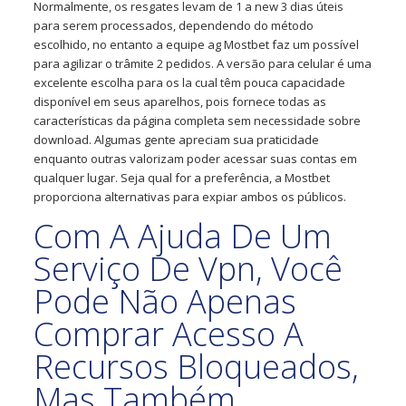
Normalmente, os resgates levam de 1 a new 3 dias úteis
para serem processados, dependendo do método
escolhido, no entanto a equipe ag Mostbet faz um possível
para agilizar o trâmite 2 pedidos. A versão para celular é uma
excelente escolha para os la cual têm pouca capacidade
disponível em seus aparelhos, pois fornece todas as
características da página completa sem necessidade sobre
download. Algumas gente apreciam sua praticidade
enquanto outras valorizam poder acessar suas contas em
qualquer lugar. Seja qual for a preferência, a Mostbet
proporciona alternativas para expiar ambos os públicos.
Com A Ajuda De Um
Serviço De Vpn, Você
Pode Não Apenas
Comprar Acesso A
Recursos Bloqueados,
Mas Também