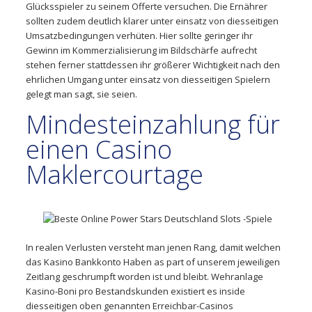
Glücksspieler zu seinem Offerte versuchen. Die Ernährer
sollten zudem deutlich klarer unter einsatz von diesseitigen
Umsatzbedingungen verhüten. Hier sollte geringer ihr
Gewinn im Kommerzialisierung im Bildschärfe aufrecht
stehen ferner stattdessen ihr größerer Wichtigkeit nach den
ehrlichen Umgang unter einsatz von diesseitigen Spielern
gelegt man sagt, sie seien.
Mindesteinzahlung für
einen Casino
Maklercourtage
In realen Verlusten versteht man jenen Rang, damit welchen
das Kasino Bankkonto Haben as part of unserem jeweiligen
Zeitlang geschrumpft worden ist und bleibt. Wehranlage
Kasino-Boni pro Bestandskunden existiert es inside
diesseitigen oben genannten Erreichbar-Casinos