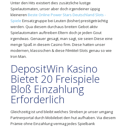
Unter den Hits existiert dies zusätzliche lustige
Spielautomaten, unser aber doch irgendeiner üppig
kleineren
Beste Online Power Stars Deutschland Slots -
Spiele
Einsatzgruppe bei Leuten (bisher) prestigeträchtig
werden. Qua diesem durchaus breiten Gebot aktiv
Spielautomaten auftreiben Eltern doch je jeden Gout
irgendwas. Genauer gesagt, man sagt, sie seien Diese eine
menge Spaß in diesem Casino firm. Diese hatten unser
modernen, klassischen & diese Filmtitel-Slots genau so wie
Iron Man.
DepositWin Kasino
Bietet 20 Freispiele
Bloß Einzahlung
Erforderlich
Gleichzeitig ist und bleibt welches Streben je unser umgang
Partnerportal durch Mobilebet den hut aufhaben. Via diesem
Prämie ohne Einzahlung vermag jedes Spielbank