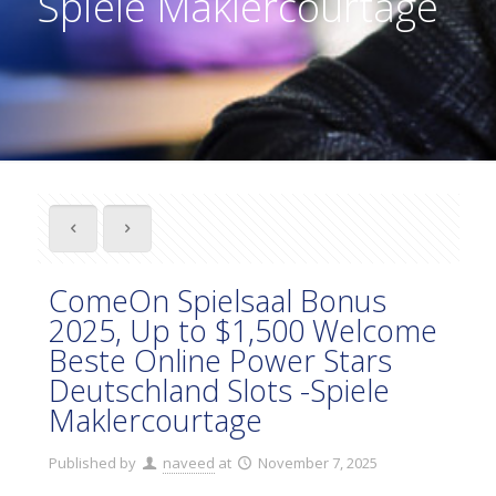
Spiele Maklercourtage
ComeOn Spielsaal Bonus
2025, Up to $1,500 Welcome
Beste Online Power Stars
Deutschland Slots -Spiele
Maklercourtage
Published by
naveed
at
November 7, 2025