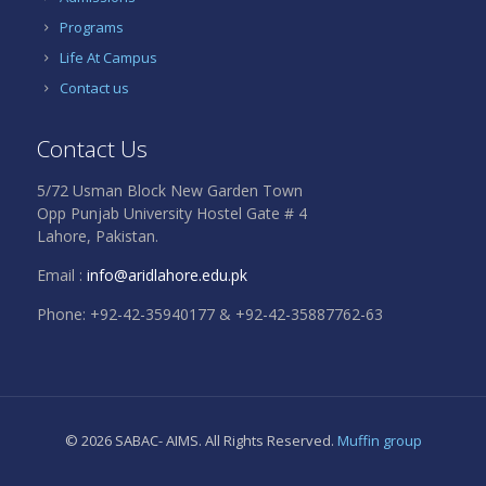
Programs
Life At Campus
Contact us
Contact Us
5/72 Usman Block New Garden Town
Opp Punjab University Hostel Gate # 4
Lahore, Pakistan.
Email :
info@aridlahore.edu.pk
Phone: +92-42-35940177 & +92-42-35887762-63
© 2026 SABAC- AIMS. All Rights Reserved.
Muffin group