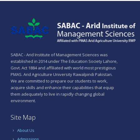
SABAC - Arid Institute of Management Sciences was
established in 2014 under The Education Society Lahore,
Govt. Act 1884 and affiliated with world most prestigious
PMAS. Arid Agriculture University Rawalpindi Pakistan.
We are committed to prepare our students to work,
acquire skills and enhance their capabilities that equip
them adequately to live in rapidly changing global
environment.
Site Map
About Us
Admissions