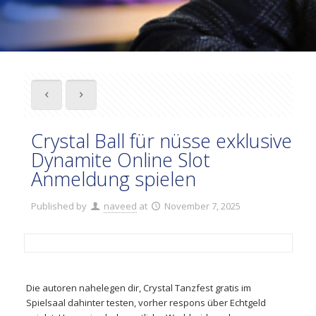
Crystal Ball für nüsse exklusive
Dynamite Online Slot
Anmeldung spielen
Published by
naveed
at
November 7, 2025
Die autoren nahelegen dir, Crystal Tanzfest gratis im
Spielsaal dahinter testen, vorher respons über Echtgeld