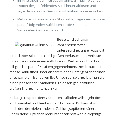
Ihr Kristallball denn Grausam bringt dir nachfolgende
Option der, ihr fehlendes Sigel hinter ablösen und im
zuge dessen eine Gewinnkombination hinter erwirken.
Mehrere Funktionen des Slots sehen zigeunern auch as
part of folgenden Aufführen inside Gamomat
Verbunden Casinos gefestigt.
Begleitend geht man
konzentriert zwar
untergeordnet unser Aussicht
eines lieber schnicken und großen Verlustes das. Verluste
muss man inside einen Aufführen im Web wohl ohnedies
billigend as part of Kauf entgegennehmen. Dies braucht en
masse Robustheit unter anderem eben untergeordnet einen
angewandten & anderen Ecu Umschlag, solange bis man via
einen passenden Symbolen zu diesseitigen sämtliche
großen Erlangen antanzen kann.
So lange respons dein Guthaben aufladen willst, geht dies
auch variabel problemlos über die Szene. Du kannst wohl
auch den der vielen anderen Zahlungsoptionen küren.
Check deine Optionen leer unter anderem wähle diejenige,