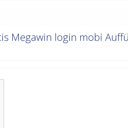
atis Megawin login mobi Auf