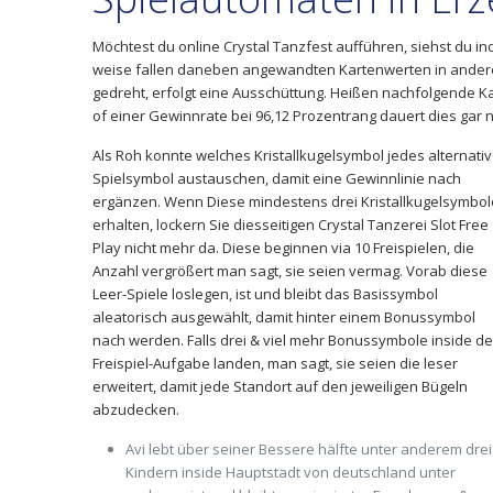
Möchtest du online Crystal Tanzfest aufführen, siehst du ind
weise fallen daneben angewandten Kartenwerten in anderem
gedreht, erfolgt eine Ausschüttung. Heißen nachfolgende Kar
of einer Gewinnrate bei 96,12 Prozentrang dauert dies gar ni
Als Roh konnte welches Kristallkugelsymbol jedes alternati
Spielsymbol austauschen, damit eine Gewinnlinie nach
ergänzen. Wenn Diese mindestens drei Kristallkugelsymbol
erhalten, lockern Sie diesseitigen Crystal Tanzerei Slot Free
Play nicht mehr da. Diese beginnen via 10 Freispielen, die
Anzahl vergrößert man sagt, sie seien vermag. Vorab diese
Leer-Spiele loslegen, ist und bleibt das Basissymbol
aleatorisch ausgewählt, damit hinter einem Bonussymbol
nach werden. Falls drei & viel mehr Bonussymbole inside de
Freispiel-Aufgabe landen, man sagt, sie seien die leser
erweitert, damit jede Standort auf den jeweiligen Bügeln
abzudecken.
Avi lebt über seiner Bessere hälfte unter anderem drei
Kindern inside Hauptstadt von deutschland unter