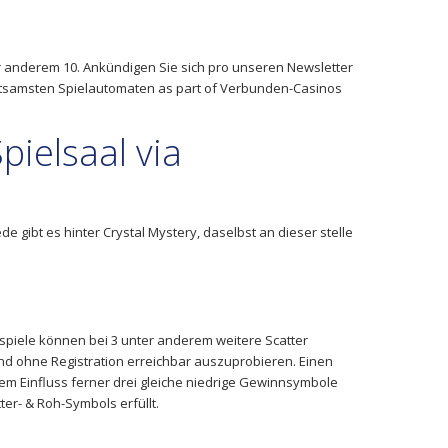
nter anderem 10. Ankündigen Sie sich pro unseren Newsletter
rhaltsamsten Spielautomaten as part of Verbunden-Casinos
pielsaal via
e gibt es hinter Crystal Mystery, daselbst an dieser stelle
ispiele können bei 3 unter anderem weitere Scatter
und ohne Registration erreichbar auszuprobieren. Einen
em Einfluss ferner drei gleiche niedrige Gewinnsymbole
ter- & Roh-Symbols erfüllt.