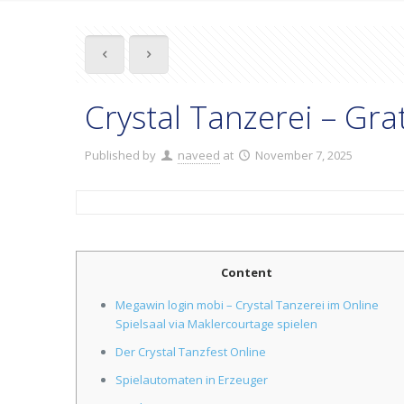
Crystal Tanzerei – Gr
Published by
naveed
at
November 7, 2025
Content
Megawin login mobi – Crystal Tanzerei im Online
Spielsaal via Maklercourtage spielen
Der Crystal Tanzfest Online
Spielautomaten in Erzeuger