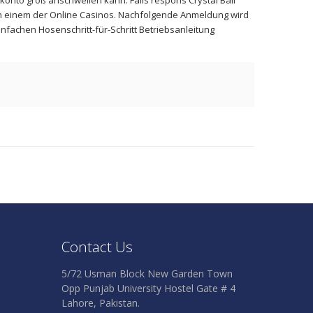
onto groß anschwellen kann. Falls respons Crystal Ball
 in einem der Online Casinos. Nachfolgende Anmeldung wird
fachen Hosenschritt-für-Schritt Betriebsanleitung
Contact Us
5/72 Usman Block New Garden Town
Opp Punjab University Hostel Gate # 4
Lahore, Pakistan.