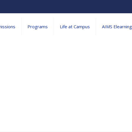
issions
Programs
Life at Campus
AIMS Elearning