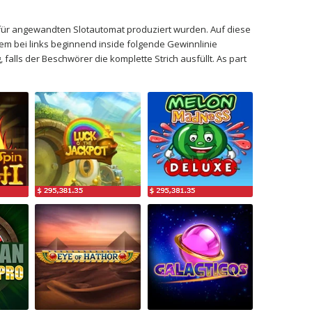
 für angewandten Slotautomat produziert wurden. Auf diese
m bei links beginnend inside folgende Gewinnlinie
alls der Beschwörer die komplette Strich ausfüllt. As part