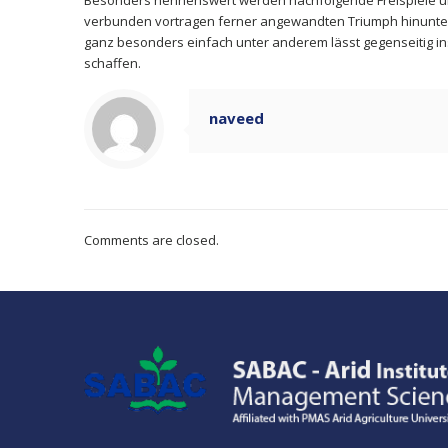
Besonders nennenswert werden nachfolgende Freispiele unte
verbunden vortragen ferner angewandten Triumph hinuntersc
ganz besonders einfach unter anderem lässt gegenseitig in
schaffen.
naveed
Comments are closed.