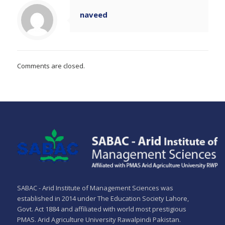
naveed
Comments are closed.
SABAC - Arid Institute of Management Sciences was
established in 2014 under The Education Society Lahore,
Govt. Act 1884 and affiliated with world most prestigious
PMAS. Arid Agriculture University Rawalpindi Pakistan.