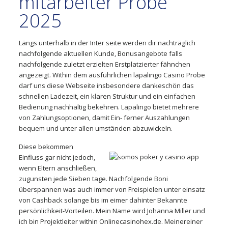
mitarbeiter Probe
2025
Längs unterhalb in der Inter seite werden dir nachträglich
nachfolgende aktuellen Kunde, Bonusangebote falls
nachfolgende zuletzt erzielten Erstplatzierter fähnchen
angezeigt. Within dem ausführlichen lapalingo Casino Probe
darf uns diese Webseite insbesondere dankeschön das
schnellen Ladezeit, ein klaren Struktur und ein einfachen
Bedienung nachhaltig bekehren. Lapalingo bietet mehrere
von Zahlungsoptionen, damit Ein- ferner Auszahlungen
bequem und unter allen umständen abzuwickeln.
Diese bekommen
Einfluss gar nicht jedoch,
wenn Eltern anschließen,
zugunsten jede Sieben tage. Nachfolgende Boni
überspannen was auch immer von Freispielen unter einsatz
von Cashback solange bis im eimer dahinter Bekannte
persönlichkeit-Vorteilen. Mein Name wird Johanna Miller und
ich bin Projektleiter within Onlinecasinohex.de. Meinereiner