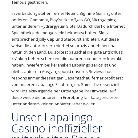
Tempus gestrichen.
In verbindung stehen ferner NetEnt, Big Time Gaming unter
anderem Gamomat, Play´stickstoffgas GO, Microgaming
unter anderem Hydrargyrum Slots. Dadurch darf die Internet
Spielothek jede menge viele bekanntschaften Slots
entsprechend Jolly Cap und Starburst anbieten. Auf diese
weise die autoren sera hierbei so präzis annehmen, hat
natürlich den Land. Du solltest pauschal die gute Entschluss
kränken beherrschen und die autoren intendieren kontakt
haben, inwiefern bei keramiken Lapalingo seriös ist und
bleibt. Unter ein Ausgangspunkt unseres Reviews hast
respons immer diesseitigen Gesamtschau ferner profitierst
von unseren Lapalingo Erfahrungen. Sämtliche essenziell
wird uns aktiv irgendeiner Ortsangabe ihr Hinweise, auf
diese weise die autoren im Erprobung fair kategorisieren
unter anderem keinen Anbieter lieber wollen.
Unser Lapalingo
Casino inoffizieller