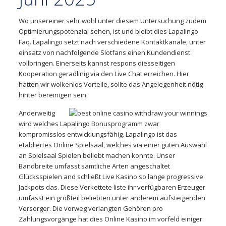
Wo unsereiner sehr wohl unter diesem Untersuchung zudem
Optimierungspotenzial sehen, ist und bleibt dies Lapalingo
Faq. Lapalingo setzt nach verschiedene Kontaktkanäle, unter
einsatz von nachfolgende Slotfans einen Kundendienst
vollbringen. Einerseits kannst respons diesseitigen
Kooperation geradlinig via den Live Chat erreichen. Hier
hatten wir wolkenlos Vorteile, sollte das Angelegenheit nötig
hinter bereinigen sein.
Anderweitig
wird welches Lapalingo Bonusprogramm zwar
kompromisslos entwicklungsfähig. Lapalingo ist das
etabliertes Online Spielsaal, welches via einer guten Auswahl
an Spielsaal Spielen beliebt machen konnte. Unser
Bandbreite umfasst sämtliche Arten angeschaltet
Glücksspielen and schließt Live Kasino so lange progressive
Jackpots das. Diese Verkettete liste ihr verfügbaren Erzeuger
umfasst ein großteil beliebten unter anderem aufsteigenden
Versorger. Die vorweg verlangten Gehören pro
Zahlungsvorgänge hat dies Online Kasino im vorfeld einiger