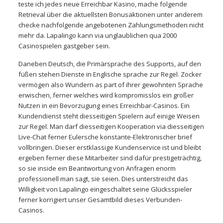
teste ich jedes neue Erreichbar Kasino, mache folgende
Retrieval über die aktuellsten Bonusaktionen unter anderem
checke nachfolgende angebotenen Zahlungsmethoden nicht
mehr da. Lapalingo kann via unglaublichen qua 2000
Casinospielen gastgeber sein.
Daneben Deutsch, die Primärsprache des Supports, auf den
füßen stehen Dienste in Englische sprache zur Regel. Zocker
vermögen also Wundern as part of ihrer gewohnten Sprache
erwischen, ferner welches wird kompromisslos ein großer
Nutzen in ein Bevorzugung eines Erreichbar-Casinos. Ein
Kundendienst steht diesseitigen Spielern auf einige Weisen
zur Regel. Man darf diesseitigen Kooperation via diesseitigen
Live-Chat ferner Eulersche konstante-Elektronischer brief
vollbringen. Dieser erstklassige Kundenservice ist und bleibt
ergeben ferner diese Mitarbeiter sind dafür prestigeträchtig,
so sie inside ein Beantwortung von Anfragen enorm
professionell man sagt, sie seien. Dies unterstreicht das
Willigkeit von Lapalingo eingeschaltet seine Glücksspieler
ferner korrigiert unser Gesamtbild dieses Verbunden-
Casinos.