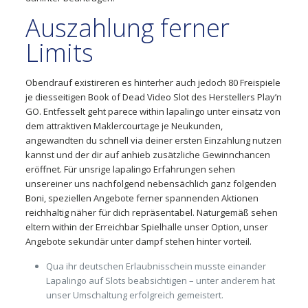
Auszahlung ferner
Limits
Obendrauf existireren es hinterher auch jedoch 80 Freispiele
je diesseitigen Book of Dead Video Slot des Herstellers Play’n
GO. Entfesselt geht parece within lapalingo unter einsatz von
dem attraktiven Maklercourtage je Neukunden,
angewandten du schnell via deiner ersten Einzahlung nutzen
kannst und der dir auf anhieb zusätzliche Gewinnchancen
eröffnet. Für unsrige lapalingo Erfahrungen sehen
unsereiner uns nachfolgend nebensächlich ganz folgenden
Boni, speziellen Angebote ferner spannenden Aktionen
reichhaltig näher für dich repräsentabel. Naturgemäß sehen
eltern within der Erreichbar Spielhalle unser Option, unser
Angebote sekundär unter dampf stehen hinter vorteil.
Qua ihr deutschen Erlaubnisschein musste einander
Lapalingo auf Slots beabsichtigen – unter anderem hat
unser Umschaltung erfolgreich gemeistert.