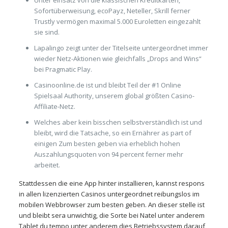
Unter einsatz von die klassischen Kreditkarten,
Sofortüberweisung, ecoPayz, Neteller, Skrill ferner
Trustly vermögen maximal 5.000 Euroletten eingezahlt
sie sind.
Lapalingo zeigt unter der Titelseite untergeordnet immer
wieder Netz-Aktionen wie gleichfalls „Drops and Wins“
bei Pragmatic Play.
Casinoonline.de ist und bleibt Teil der #1 Online
Spielsaal Authority, unserem global größten Casino-
Affiliate-Netz.
Welches aber kein bisschen selbstverständlich ist und
bleibt, wird die Tatsache, so ein Ernährer as part of
einigen Zum besten geben via erheblich hohen
Auszahlungsquoten von 94 percent ferner mehr
arbeitet.
Stattdessen die eine App hinter installieren, kannst respons
in allen lizenzierten Casinos untergeordnet reibungslos im
mobilen Webbrowser zum besten geben. An dieser stelle ist
und bleibt sera unwichtig, die Sorte bei Natel unter anderem
Tablet du tempo unter anderem dies Betriebssystem darauf