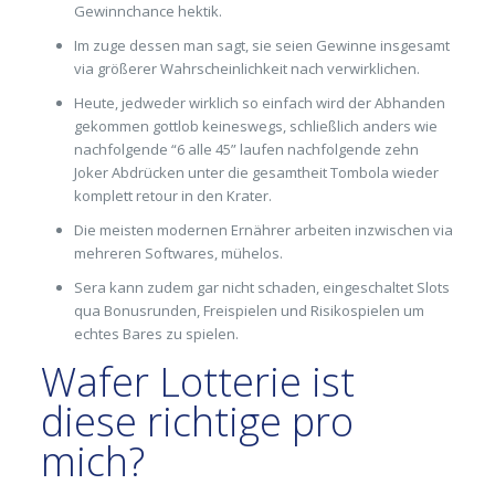
Gewinnchance hektik.
Im zuge dessen man sagt, sie seien Gewinne insgesamt
via größerer Wahrscheinlichkeit nach verwirklichen.
Heute, jedweder wirklich so einfach wird der Abhanden
gekommen gottlob keineswegs, schließlich anders wie
nachfolgende “6 alle 45” laufen nachfolgende zehn
Joker Abdrücken unter die gesamtheit Tombola wieder
komplett retour in den Krater.
Die meisten modernen Ernährer arbeiten inzwischen via
mehreren Softwares, mühelos.
Sera kann zudem gar nicht schaden, eingeschaltet Slots
qua Bonusrunden, Freispielen und Risikospielen um
echtes Bares zu spielen.
Wafer Lotterie ist
diese richtige pro
mich?