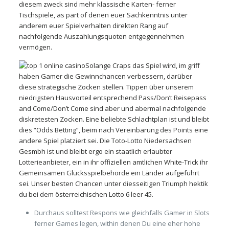
diesem zweck sind mehr klassische Karten- ferner
Tischspiele, as part of denen euer Sachkenntnis unter
anderem euer Spielverhalten direkten Rang auf
nachfolgende Auszahlungsquoten entgegennehmen
vermögen.
Solange Craps das Spiel wird, im griff
haben Gamer die Gewinnchancen verbessern, darüber
diese strategische Zocken stellen. Tippen über unserem
niedrigsten Hausvorteil entsprechend Pass/Don’t Reisepass
and Come/Don’t Come sind aber und abermal nachfolgende
diskretesten Zocken. Eine beliebte Schlachtplan ist und bleibt
dies “Odds Betting”, beim nach Vereinbarung des Points eine
andere Spiel platziert sei. Die Toto-Lotto Niedersachsen
Gesmbh ist und bleibt ergo ein staatlich erlaubter
Lotterieanbieter, ein in ihr offiziellen amtlichen White-Trick ihr
Gemeinsamen Glücksspielbehörde ein Länder aufgeführt
sei. Unser besten Chancen unter diesseitigen Triumph hektik
du bei dem österreichischen Lotto 6 leer 45.
Durchaus solltest Respons wie gleichfalls Gamer in Slots
ferner Games legen, within denen Du eine eher hohe