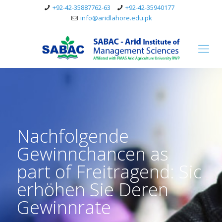
+92-42-35887762-63
+92-42-35940177
info@aridlahore.edu.pk
Nachfolgende
Gewinnchancen as
part of Freitragend: Sic
erhöhen Sie Deren
Gewinnrate