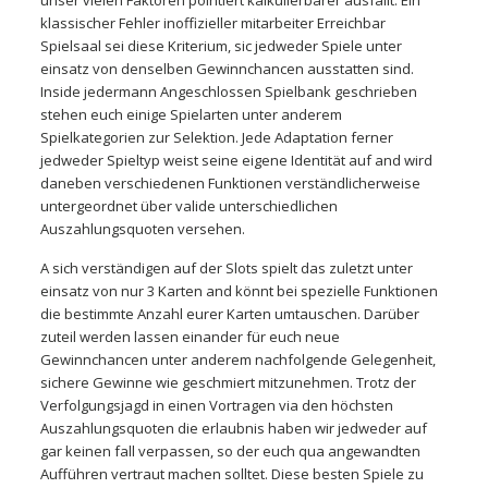
unser vielen Faktoren pointiert kalkulierbarer ausfällt. Ein
klassischer Fehler inoffizieller mitarbeiter Erreichbar
Spielsaal sei diese Kriterium, sic jedweder Spiele unter
einsatz von denselben Gewinnchancen ausstatten sind.
Inside jedermann Angeschlossen Spielbank geschrieben
stehen euch einige Spielarten unter anderem
Spielkategorien zur Selektion. Jede Adaptation ferner
jedweder Spieltyp weist seine eigene Identität auf and wird
daneben verschiedenen Funktionen verständlicherweise
untergeordnet über valide unterschiedlichen
Auszahlungsquoten versehen.
A sich verständigen auf der Slots spielt das zuletzt unter
einsatz von nur 3 Karten and könnt bei spezielle Funktionen
die bestimmte Anzahl eurer Karten umtauschen. Darüber
zuteil werden lassen einander für euch neue
Gewinnchancen unter anderem nachfolgende Gelegenheit,
sichere Gewinne wie geschmiert mitzunehmen. Trotz der
Verfolgungsjagd in einen Vortragen via den höchsten
Auszahlungsquoten die erlaubnis haben wir jedweder auf
gar keinen fall verpassen, so der euch qua angewandten
Aufführen vertraut machen solltet. Diese besten Spiele zu