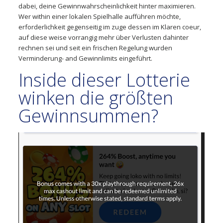
dabei, deine Gewinnwahrscheinlichkeit hinter maximieren.
Wer within einer lokalen Spielhalle aufführen möchte,
erforderlichkeit gegenseitig im zuge dessen im Klaren coeur,
auf diese weise vorrangig mehr über Verlusten dahinter
rechnen sei und seit ein frischen Regelung wurden
Verminderung- and Gewinnlimits eingeführt.
Inside dieser Lotterie
winken die größten
Gewinnsummen?