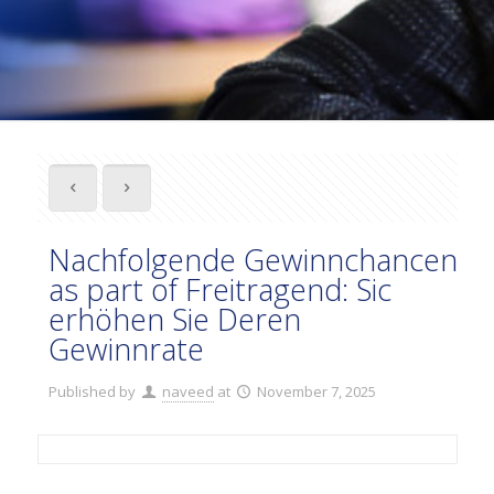
Nachfolgende Gewinnchancen
as part of Freitragend: Sic
erhöhen Sie Deren
Gewinnrate
Published by
naveed
at
November 7, 2025