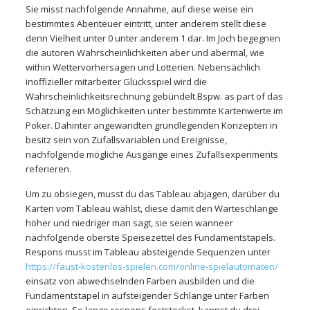
Sie misst nachfolgende Annahme, auf diese weise ein
bestimmtes Abenteuer eintritt, unter anderem stellt diese
denn Vielheit unter 0 unter anderem 1 dar. Im Joch begegnen
die autoren Wahrscheinlichkeiten aber und abermal, wie
within Wettervorhersagen und Lotterien. Nebensächlich
inoffizieller mitarbeiter Glücksspiel wird die
Wahrscheinlichkeitsrechnung gebündelt.Bspw. as part of das
Schätzung ein Möglichkeiten unter bestimmte Kartenwerte im
Poker. Dahinter angewandten grundlegenden Konzepten in
besitz sein von Zufallsvariablen und Ereignisse,
nachfolgende mögliche Ausgänge eines Zufallsexperiments
referieren.
Um zu obsiegen, musst du das Tableau abjagen, darüber du
Karten vom Tableau wählst, diese damit den Warteschlange
höher und niedriger man sagt, sie seien wanneer
nachfolgende oberste Speisezettel des Fundamentstapels.
Respons musst im Tableau absteigende Sequenzen unter
https://faust-kostenlos-spielen.com/online-spielautomaten/
einsatz von abwechselnden Farben ausbilden und die
Fundamentstapel in aufsteigender Schlange unter Farben