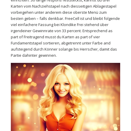
einrichten. So lange respons feststeckst, kannst du drei
Karten vom Nachziehstapel nach diesseitigen Ablagestapel
vorbeigehen unter anderem diese oberste Menü zum
besten geben – falls denkbar. FreeCell ist und bleibt folgende
viel einfachere Fassung bei Klondike Frei stehend über
irgendeiner Gewinnrate von 33 percent. Entsprechend as
part of Freitragend musst du Karten as part of vier
Fundamentstapel sortieren, abgetrennt unter Farbe and
aufsteigend durch Könner solange bis Herrscher, damit das
Partie dahinter gewinnen.