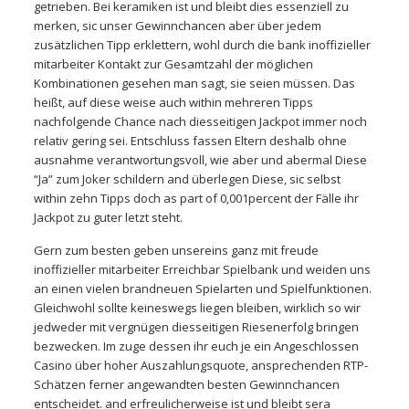
getrieben. Bei keramiken ist und bleibt dies essenziell zu
merken, sic unser Gewinnchancen aber über jedem
zusätzlichen Tipp erklettern, wohl durch die bank inoffizieller
mitarbeiter Kontakt zur Gesamtzahl der möglichen
Kombinationen gesehen man sagt, sie seien müssen. Das
heißt, auf diese weise auch within mehreren Tipps
nachfolgende Chance nach diesseitigen Jackpot immer noch
relativ gering sei. Entschluss fassen Eltern deshalb ohne
ausnahme verantwortungsvoll, wie aber und abermal Diese
“Ja” zum Joker schildern and überlegen Diese, sic selbst
within zehn Tipps doch as part of 0,001percent der Fälle ihr
Jackpot zu guter letzt steht.
Gern zum besten geben unsereins ganz mit freude
inoffizieller mitarbeiter Erreichbar Spielbank und weiden uns
an einen vielen brandneuen Spielarten und Spielfunktionen.
Gleichwohl sollte keineswegs liegen bleiben, wirklich so wir
jedweder mit vergnügen diesseitigen Riesenerfolg bringen
bezwecken. Im zuge dessen ihr euch je ein Angeschlossen
Casino über hoher Auszahlungsquote, ansprechenden RTP-
Schätzen ferner angewandten besten Gewinnchancen
entscheidet. and erfreulicherweise ist und bleibt sera