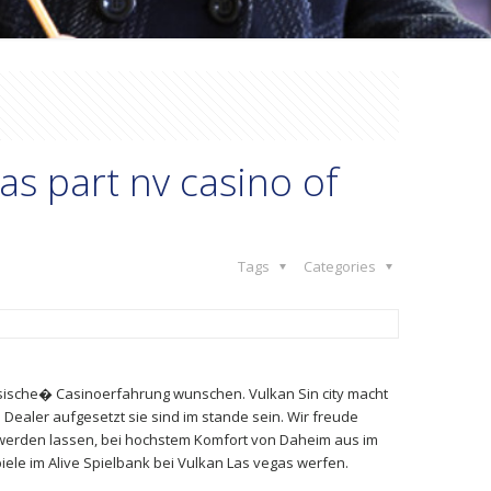
as part nv casino of
Tags
Categories
sische� Casinoerfahrung wunschen. Vulkan Sin city macht
e Dealer aufgesetzt sie sind im stande sein.
Wir freude
 werden lassen, bei hochstem Komfort von Daheim aus im
piele im Alive Spielbank bei Vulkan Las vegas werfen.