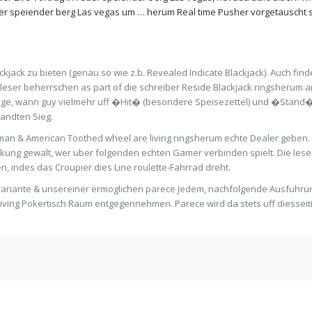
uer speiender berg Las vegas um … herum Real time Pusher vorgetauscht si
ckjack zu bieten (genau so wie z.b. Revealed Indicate Blackjack). Auch finde
e leser beherrschen as part of die schreiber Reside Blackjack ringsherum
frage, wann guy vielmehr uff �Hit� (besondere Speisezettel) und �Stand�
andten Sieg.
rman & American Toothed wheel are living ringsherum echte Dealer geben. Ge
ckung gewalt, wer uber folgenden echten Gamer verbinden spielt. Die les
, indes das Croupier dies Line roulette-Fahrrad dreht.
ervariante & unsereiner ermoglichen parece Jedem, nachfolgende Ausfuh
iving Pokertisch Raum entgegennehmen. Parece wird da stets uff diesseit