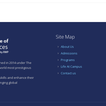
Site Map
About Us
Admissions
Programs
shed in 2014 under The
Life At Campus
 world most prestigious
Contact us
skills and enhance their
anging global