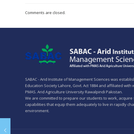
Comments are closed.
SABAC - Arid Institute of Management Sciences was establi
Education Society Lahore, Govt. Act 1884 and affiliated with
PMAS. Arid Agriculture University Rawalpindi Pakistan.
We are committed to prepare our students to work, acquire 
capabilities that equip them adequately to live in rapidly ch
environment.