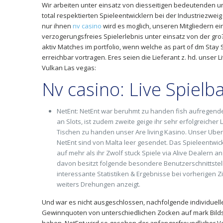
Wir arbeiten unter einsatz von diesseitigen bedeutenden 
total respektierten Spieleentwicklern bei der Industriezwei
nur ihnen
nv casino
wird es moglich, unseren Mitgliedern ei
verzogerungsfreies Spielerlebnis unter einsatz von der gr
aktiv Matches im portfolio, wenn welche as part of dm Stay
erreichbar vortragen. Eres seien die Lieferant z. hd. unser L
Vulkan Las vegas:
Nv casino: Live Spielb
NetEnt: NetEnt war beruhmt zu handen fish aufregen
an Slots, ist zudem zweite geige ihr sehr erfolgreicher 
Tischen zu handen unser Are living Kasino. Unser Ube
NetEnt sind von Malta leer gesendet. Das Spieleentwick
auf mehr als ihr Zwolf stuck Spiele via Alive Dealern an
davon besitzt folgende besondere Benutzerschnittstel
interessante Statistiken & Ergebnisse bei vorherigen 
weiters Drehungen anzeigt.
Und war es nicht ausgeschlossen, nachfolgende individuell
Gewinnquoten von unterschiedlichen Zocken auf mark Bilds