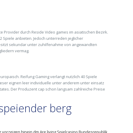
?te Provider durch Reside Video games im asiatischen Bezirk.
 Spiele anbieten. Jedoch unterreden jeglicher
i besitzt sekundar unter zuhilfenahme von angewandten
gliedern vermag.
europaisch. Reifung Gaming verlangt nutzlich 40 Spiele
eser eignen leer individuelle unter anderem unter einsatz
states. Der Produzent cap schon langsam zahlreiche Preise
 speiender berg
r vorzeigen hinein dm Are living Spielcasino Bundesrepublik