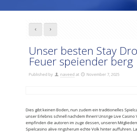
Unser besten Stay Dro
Feuer speiender berg 
Published by
naveed
at
November 7, 2025
Dies gibt keinen Boden, nun zudem ein traditionelles Spi
unser Erlebnis schnell nachdem Ihnen! Unsrige Live Casino V
empfinden die autoren im zuge dessen, unseren Mitglieder
Spielcasino alive ringsherum echte Volk hinter auffuhren. L