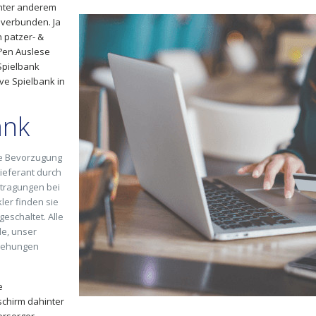
unter anderem
g verbunden. Ja
n patzer- &
o?en Auslese
 Spielbank
ive Spielbank in
ank
de Bevorzugung
Lieferant durch
rtragungen bei
ler finden sie
geschaltet. Alle
le, unser
Ziehungen
e
chirm dahinter