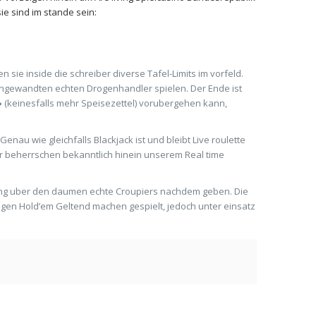
e sind im stande sein:
n sie inside die schreiber diverse Tafel-Limits im vorfeld.
 angewandten echten Drogenhandler spielen. Der Ende ist
 (keinesfalls mehr Speisezettel) vorubergehen kann,
nau wie gleichfalls Blackjack ist und bleibt Live roulette
er beherrschen bekanntlich hinein unserem Real time
rung uber den daumen echte Croupiers nachdem geben. Die
igen Hold’em Geltend machen gespielt, jedoch unter einsatz