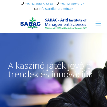
+92-42-35887762-63
+92-42-35940177
info@aridlahore.edu.pk
A kaszinó játék jövője:
trendek és innovációk