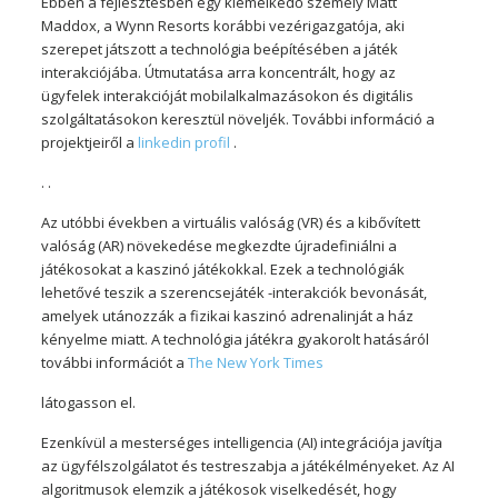
Ebben a fejlesztésben egy kiemelkedő személy Matt
Maddox, a Wynn Resorts korábbi vezérigazgatója, aki
szerepet játszott a technológia beépítésében a játék
interakciójába. Útmutatása arra koncentrált, hogy az
ügyfelek interakcióját mobilalkalmazásokon és digitális
szolgáltatásokon keresztül növeljék. További információ a
projektjeiről a
linkedin profil
.
. .
Az utóbbi években a virtuális valóság (VR) és a kibővített
valóság (AR) növekedése megkezdte újradefiniálni a
játékosokat a kaszinó játékokkal. Ezek a technológiák
lehetővé teszik a szerencsejáték -interakciók bevonását,
amelyek utánozzák a fizikai kaszinó adrenalinját a ház
kényelme miatt. A technológia játékra gyakorolt ​​hatásáról
további információt a
The New York Times
látogasson el.
Ezenkívül a mesterséges intelligencia (AI) integrációja javítja
az ügyfélszolgálatot és testreszabja a játékélményeket. Az AI
algoritmusok elemzik a játékosok viselkedését, hogy