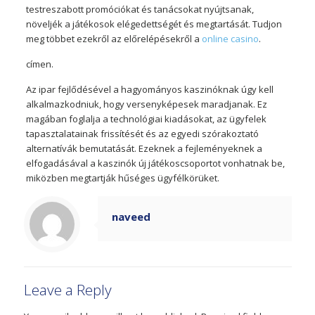
testreszabott promóciókat és tanácsokat nyújtsanak,
növeljék a játékosok elégedettségét és megtartását. Tudjon
meg többet ezekről az előrelépésekről a
online casino
.
címen.
Az ipar fejlődésével a hagyományos kaszinóknak úgy kell
alkalmazkodniuk, hogy versenyképesek maradjanak. Ez
magában foglalja a technológiai kiadásokat, az ügyfelek
tapasztalatainak frissítését és az egyedi szórakoztató
alternatívák bemutatását. Ezeknek a fejleményeknek a
elfogadásával a kaszinók új játékoscsoportot vonhatnak be,
miközben megtartják hűséges ügyfélkörüket.
naveed
Leave a Reply