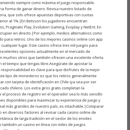
, teniendo siempre como máxima el juego responsable.
na forma de ganar dinero. Revisa nuestro listado de
ilena, que solo ofrece apuestas deportivas con cuotas
ferior al 1%.|En Betsson los jugadores encuentran
os, Pragmatic Play, Evolution Gaming, Evoplay y NetEnt. En
rupier en directo.|Por ejemplo, medios alternativos como
ado para retiros. Uno de los mejores casinos online con app
ualquier lugar. Este casino ofrece tres mil juegos para
 excelentes opciones actualmente en el mercado de
sten muchos otros que también ofrecen una excelente oferta
 el tiempo que tengas libre.Asegúrate de apostar la
 responsabilidad es clave para que disfrutes de la mejor
este tipo de monederos es que los retiros generalmente
 con tarjeta de identificación en Chile (ya sea por ser
do chileno. Los extra giros gratis completan la
 el proceso de registro en el operador sea lo más sencillo
es disponibles para maximizar tu experiencia de juego y
real más grandes de nuestro país, es intachable.|Comparar
o en diversos factores al revisar cada casino online de
ánica de larga tradición en el sector de los envites
no también un casino en línea con miles de juegos