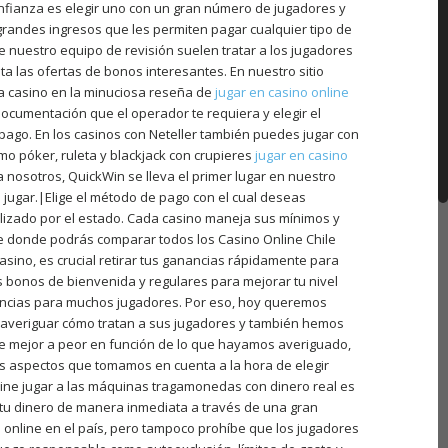
onfianza es elegir uno con un gran número de jugadores y
randes ingresos que les permiten pagar cualquier tipo de
e nuestro equipo de revisión suelen tratar a los jugadores
a las ofertas de bonos interesantes. En nuestro sitio
da casino en la minuciosa reseña de
jugar en casino online
documentación que el operador te requiera y elegir el
ago. En los casinos con Neteller también puedes jugar con
mo póker, ruleta y blackjack con crupieres
jugar en casino
a nosotros, QuickWin se lleva el primer lugar en nuestro
 jugar.|Elige el método de pago con el cual deseas
calizado por el estado. Cada casino maneja sus mínimos y
ile donde podrás comparar todos los Casino Online Chile
asino, es crucial retirar tus ganancias rápidamente para
es bonos de bienvenida y regulares para mejorar tu nivel
anancias para muchos jugadores. Por eso, hoy queremos
a averiguar cómo tratan a sus jugadores y también hemos
de mejor a peor en función de lo que hayamos averiguado,
tes aspectos que tomamos en cuenta a la hora de elegir
nline jugar a las máquinas tragamonedas con dinero real es
es tu dinero de manera inmediata a través de una gran
 online en el país, pero tampoco prohíbe que los jugadores