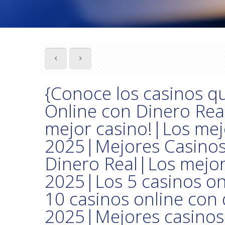
{Conoce los casinos 
Online con Dinero Real
mejor casino!|Los mejo
2025|Mejores Casinos 
Dinero Real|Los mejore
2025|Los 5 casinos o
10 casinos online con 
2025|Mejores casinos 