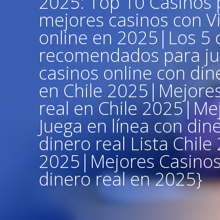
2025: Top 10 Casinos 
mejores casinos con Vi
online en 2025|Los 5 
recomendados para ju
casinos online con din
en Chile 2025|Mejores
real en Chile 2025|Me
Juega en línea con din
dinero real Lista Chile
2025|Mejores Casinos 
dinero real en 2025}