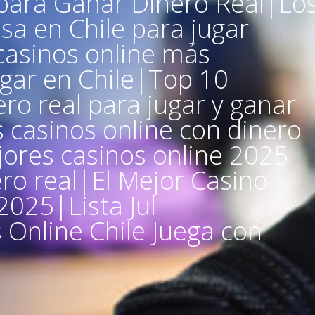
para Ganar Dinero Real|Lo
sa en Chile para jugar
casinos online más
gar en Chile|Top 10
ero real para jugar y ganar
 casinos online con dinero
jores casinos online 2025
ero real|El Mejor Casino
 2025|Lista Jul
Online Chile Juega con