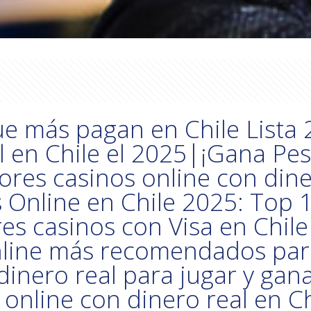
que más pagan en Chile Lis
 en Chile el 2025|¡Gana Pes
res casinos online con dine
Online en Chile 2025: Top 
s casinos con Visa en Chile
nline más recomendados par
dinero real para jugar y gana
online con dinero real en C