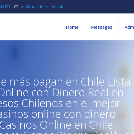
940177
info@aridlahore.edu.pk
Home
Messages
Adm
ue más pagan en Chile Lista
line con Dinero Real en
esos Chilenos en el mejor
asinos online con dinero
Casinos Online en Chile