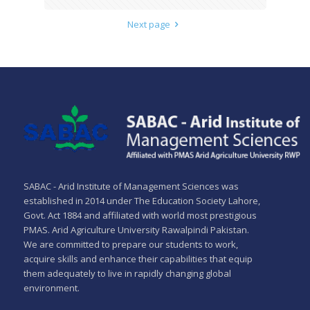
Next page
SABAC - Arid Institute of Management Sciences was
established in 2014 under The Education Society Lahore,
Govt. Act 1884 and affiliated with world most prestigious
PMAS. Arid Agriculture University Rawalpindi Pakistan.
We are committed to prepare our students to work,
acquire skills and enhance their capabilities that equip
them adequately to live in rapidly changing global
environment.