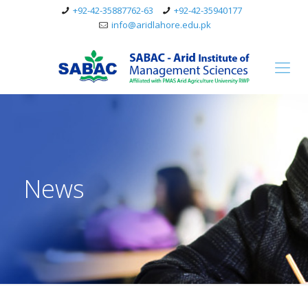
+92-42-35887762-63
+92-42-35940177
info@aridlahore.edu.pk
News