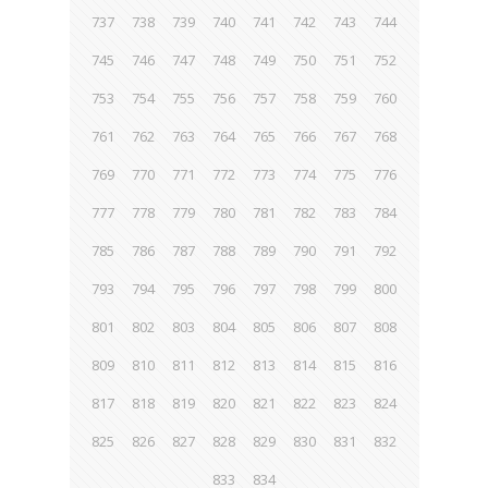
737
738
739
740
741
742
743
744
745
746
747
748
749
750
751
752
753
754
755
756
757
758
759
760
761
762
763
764
765
766
767
768
769
770
771
772
773
774
775
776
777
778
779
780
781
782
783
784
785
786
787
788
789
790
791
792
793
794
795
796
797
798
799
800
801
802
803
804
805
806
807
808
809
810
811
812
813
814
815
816
817
818
819
820
821
822
823
824
825
826
827
828
829
830
831
832
833
834