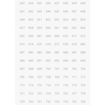
633
634
635
636
637
638
639
640
641
642
643
644
645
646
647
648
649
650
651
652
653
654
655
656
657
658
659
660
661
662
663
664
665
666
667
668
669
670
671
672
673
674
675
676
677
678
679
680
681
682
683
684
685
686
687
688
689
690
691
692
693
694
695
696
697
698
699
700
701
702
703
704
705
706
707
708
709
710
711
712
713
714
715
716
717
718
719
720
721
722
723
724
725
726
727
728
729
730
731
732
733
734
735
736