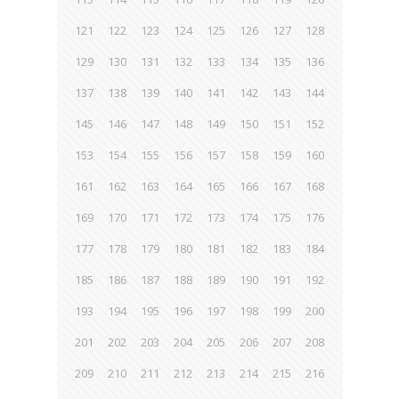
121
122
123
124
125
126
127
128
129
130
131
132
133
134
135
136
137
138
139
140
141
142
143
144
145
146
147
148
149
150
151
152
153
154
155
156
157
158
159
160
161
162
163
164
165
166
167
168
169
170
171
172
173
174
175
176
177
178
179
180
181
182
183
184
185
186
187
188
189
190
191
192
193
194
195
196
197
198
199
200
201
202
203
204
205
206
207
208
209
210
211
212
213
214
215
216