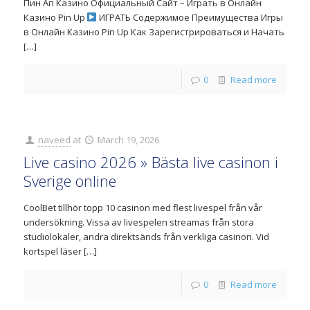
Пин Ап Казино Официальный Сайт – Играть в Онлайн
Казино Pin Up
ИГРАТЬ Содержимое Преимущества Игры
в Онлайн Казино Pin Up Как Зарегистрироваться и Начать
[…]
0
Read more
naveed
at
March 19, 2026
Live casino 2026 » Bästa live casinon i
Sverige online
CoolBet tillhör topp 10 casinon med flest livespel från vår
undersökning. Vissa av livespelen streamas från stora
studiolokaler, andra direktsänds från verkliga casinon. Vid
kortspel läser
[…]
0
Read more