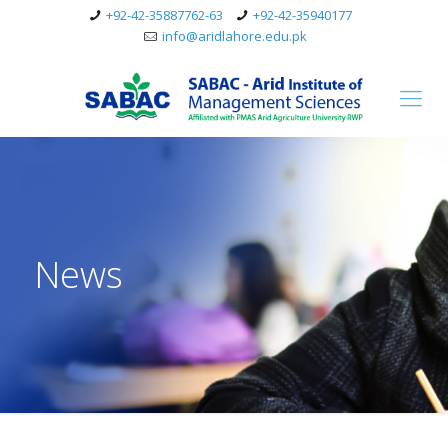
+92-42-35887762-63
+92-42-35940177
info@aridlahore.edu.pk
News