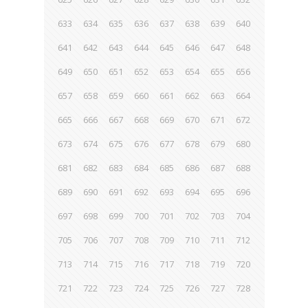
633
634
635
636
637
638
639
640
641
642
643
644
645
646
647
648
649
650
651
652
653
654
655
656
657
658
659
660
661
662
663
664
665
666
667
668
669
670
671
672
673
674
675
676
677
678
679
680
681
682
683
684
685
686
687
688
689
690
691
692
693
694
695
696
697
698
699
700
701
702
703
704
705
706
707
708
709
710
711
712
713
714
715
716
717
718
719
720
721
722
723
724
725
726
727
728