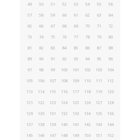
49
50
51
52
53
54
55
56
57
58
59
60
61
62
63
64
65
66
67
68
69
70
71
72
73
74
75
76
77
78
79
80
81
82
83
84
85
86
87
88
89
90
91
92
93
94
95
96
97
98
99
100
101
102
103
104
105
106
107
108
109
110
111
112
113
114
115
116
117
118
119
120
121
122
123
124
125
126
127
128
129
130
131
132
133
134
135
136
137
138
139
140
141
142
143
144
145
146
147
148
149
150
151
152