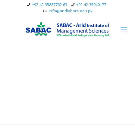
+92-42-35887762-63
+92-42-35940177
info@aridlahore.edu.pk
News