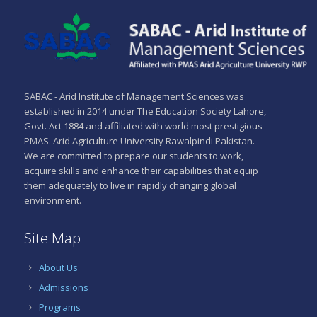
SABAC - Arid Institute of Management Sciences was
established in 2014 under The Education Society Lahore,
Govt. Act 1884 and affiliated with world most prestigious
PMAS. Arid Agriculture University Rawalpindi Pakistan.
We are committed to prepare our students to work,
acquire skills and enhance their capabilities that equip
them adequately to live in rapidly changing global
environment.
Site Map
About Us
Admissions
Programs