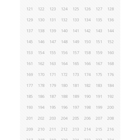
121
122
123
124
125
126
127
128
129
130
131
132
133
134
135
136
137
138
139
140
141
142
143
144
145
146
147
148
149
150
151
152
153
154
155
156
157
158
159
160
161
162
163
164
165
166
167
168
169
170
171
172
173
174
175
176
177
178
179
180
181
182
183
184
185
186
187
188
189
190
191
192
193
194
195
196
197
198
199
200
201
202
203
204
205
206
207
208
209
210
211
212
213
214
215
216