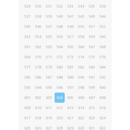
529
530
531
532
533
534
535
536
537
538
539
540
541
542
543
544
545
546
547
548
549
550
551
552
553
554
555
556
557
558
559
560
561
562
563
564
565
566
567
568
569
570
571
572
573
574
575
576
577
578
579
580
581
582
583
584
585
586
587
588
589
590
591
592
593
594
595
596
597
598
599
600
601
602
603
604
605
606
607
608
609
610
611
612
613
614
615
616
617
618
619
620
621
622
623
624
625
626
627
628
629
630
631
632