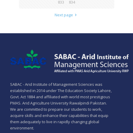
833
834
Next page
SABAC - Arid Institute of Management Sciences was
established in 2014 under The Education Society Lahore,
Govt. Act 1884 and affiliated with world most prestigious
PMAS. Arid Agriculture University Rawalpindi Pakistan.
We are committed to prepare our students to work,
acquire skills and enhance their capabilities that equip
them adequately to live in rapidly changing global
environment.