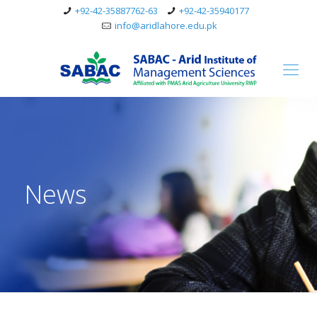
+92-42-35887762-63
+92-42-35940177
info@aridlahore.edu.pk
News