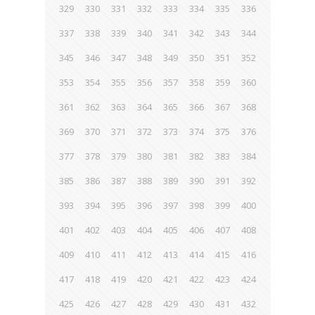
329
330
331
332
333
334
335
336
337
338
339
340
341
342
343
344
345
346
347
348
349
350
351
352
353
354
355
356
357
358
359
360
361
362
363
364
365
366
367
368
369
370
371
372
373
374
375
376
377
378
379
380
381
382
383
384
385
386
387
388
389
390
391
392
393
394
395
396
397
398
399
400
401
402
403
404
405
406
407
408
409
410
411
412
413
414
415
416
417
418
419
420
421
422
423
424
425
426
427
428
429
430
431
432