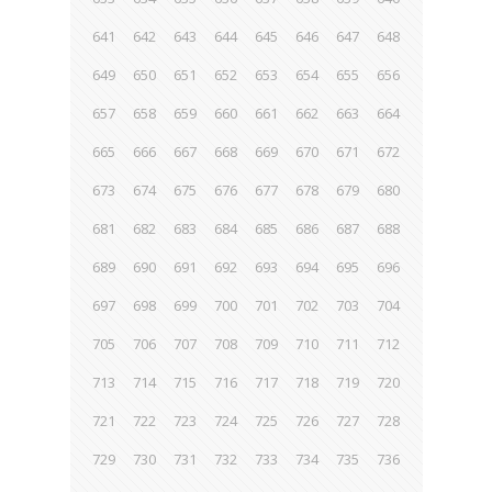
641
642
643
644
645
646
647
648
649
650
651
652
653
654
655
656
657
658
659
660
661
662
663
664
665
666
667
668
669
670
671
672
673
674
675
676
677
678
679
680
681
682
683
684
685
686
687
688
689
690
691
692
693
694
695
696
697
698
699
700
701
702
703
704
705
706
707
708
709
710
711
712
713
714
715
716
717
718
719
720
721
722
723
724
725
726
727
728
729
730
731
732
733
734
735
736