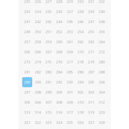
225
226
227
228
229
230
231
232
233
234
235
236
237
238
239
240
241
242
243
244
245
246
247
248
249
250
251
252
253
254
255
256
257
258
259
260
261
262
263
264
265
266
267
268
269
270
271
272
273
274
275
276
277
278
279
280
281
282
283
284
285
286
287
288
289
290
291
292
293
294
295
296
297
298
299
300
301
302
303
304
305
306
307
308
309
310
311
312
313
314
315
316
317
318
319
320
321
322
323
324
325
326
327
328