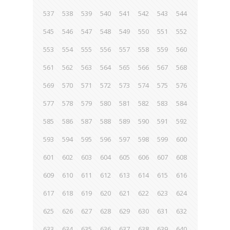
537
538
539
540
541
542
543
544
545
546
547
548
549
550
551
552
553
554
555
556
557
558
559
560
561
562
563
564
565
566
567
568
569
570
571
572
573
574
575
576
577
578
579
580
581
582
583
584
585
586
587
588
589
590
591
592
593
594
595
596
597
598
599
600
601
602
603
604
605
606
607
608
609
610
611
612
613
614
615
616
617
618
619
620
621
622
623
624
625
626
627
628
629
630
631
632
633
634
635
636
637
638
639
640