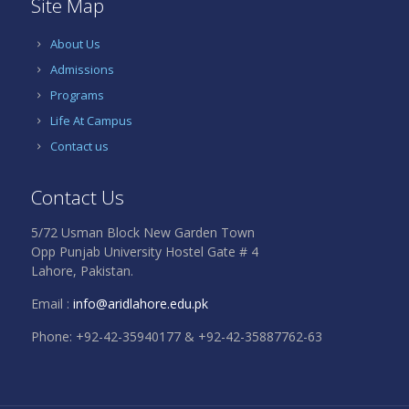
Site Map
About Us
Admissions
Programs
Life At Campus
Contact us
Contact Us
5/72 Usman Block New Garden Town
Opp Punjab University Hostel Gate # 4
Lahore, Pakistan.
Email :
info@aridlahore.edu.pk
Phone: +92-42-35940177 & +92-42-35887762-63