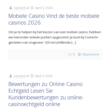
naveed
at
April 3, 2026
Mobiele Casino Vind de beste mobiele
casinos 2026
Om je te helpen bij het kiezen van een mobiel casino, hebben
we hieronder enkele punten opgesomd. Je kunt bij ComeOn
genieten van ongeveer 120 verschillende
[…]
0
Read more
naveed
at
April 3, 2026
Bewertungen zu Online Casino
Echtgeld Lesen Sie
Kundenbewertungen zu online-
casinoechtgeld online