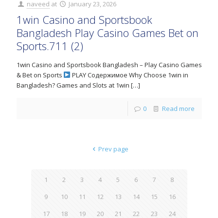
naveed
at
January 23, 2026
1win Casino and Sportsbook
Bangladesh Play Casino Games Bet on
Sports.711 (2)
1win Casino and Sportsbook Bangladesh – Play Casino Games
& Bet on Sports
PLAY Содержимое Why Choose 1win in
Bangladesh? Games and Slots at 1win
[…]
0
Read more
Prev page
1
2
3
4
5
6
7
8
9
10
11
12
13
14
15
16
17
18
19
20
21
22
23
24