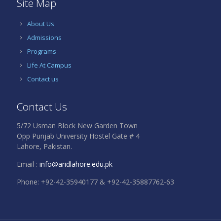
Site Map
About Us
Admissions
Programs
Life At Campus
Contact us
Contact Us
5/72 Usman Block New Garden Town
Opp Punjab University Hostel Gate # 4
Lahore, Pakistan.
Email :
info@aridlahore.edu.pk
Phone: +92-42-35940177 & +92-42-35887762-63