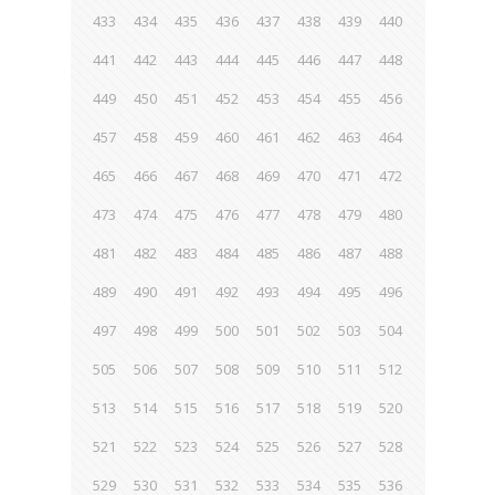
433
434
435
436
437
438
439
440
441
442
443
444
445
446
447
448
449
450
451
452
453
454
455
456
457
458
459
460
461
462
463
464
465
466
467
468
469
470
471
472
473
474
475
476
477
478
479
480
481
482
483
484
485
486
487
488
489
490
491
492
493
494
495
496
497
498
499
500
501
502
503
504
505
506
507
508
509
510
511
512
513
514
515
516
517
518
519
520
521
522
523
524
525
526
527
528
529
530
531
532
533
534
535
536